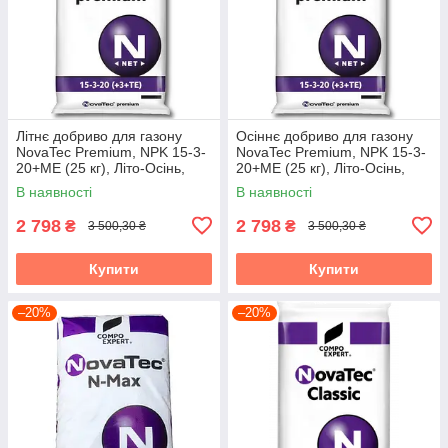
Літнє добриво для газону
Осіннє добриво для газону
NovaTec Premium, NPK 15-3-
NovaTec Premium, NPK 15-3-
20+МЕ (25 кг), Літо-Осінь,
20+МЕ (25 кг), Літо-Осінь,
COMPO EXPERT, Німеччина
COMPO EXPERT, Німеччина
В наявності
В наявності
2 798
2 798
₴
₴
3 500,30 ₴
3 500,30 ₴
Купити
Купити
–20%
–20%