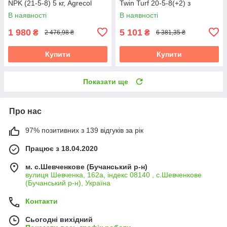
NPK (21-5-8) 5 кг, Agrecol
Twin Turf 20-5-8(+2) з
пролонгованою дією, 25 кг,
В наявності
В наявності
COMPO
1 980
5 101
₴
₴
2 476,98 ₴
6 381,35 ₴
Купити
Купити
Показати ще
Про нас
97% позитивних з 139 відгуків за рік
Працює з 18.04.2020
м. с.Шевченкове (Бучанський р-н)
вулиця Шевченка, 162а, індекс 08140 , с.Шевченкове
(Бучанський р-н), Україна
Контакти
Сьогодні вихідний