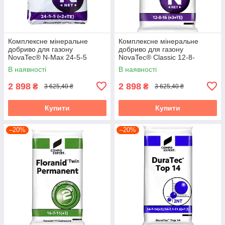
Комплексне мінеральне
Комплексне мінеральне
добриво для газону
добриво для газону
NovaTec® N-Max 24-5-5
NovaTec® Classic 12-8-
(+2+TE) Весна-Старт, 25 кг,
16(+3+TE) з пролонгованою
В наявності
В наявності
COMPO EXPERT,
дією, Осень, 25 кг,
2 898
2 898
₴
₴
3 625,40 ₴
3 625,40 ₴
Купити
Купити
–20%
–20%