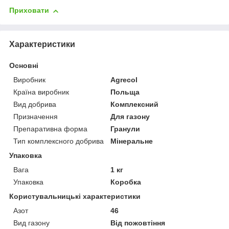
Приховати
Характеристики
Основні
Виробник
Agrecol
Країна виробник
Польща
Вид добрива
Комплексний
Призначення
Для газону
Препаративна форма
Гранули
Тип комплексного добрива
Мінеральне
Упаковка
Вага
1 кг
Упаковка
Коробка
Користувальницькі характеристики
Азот
46
Вид газону
Від пожовтіння