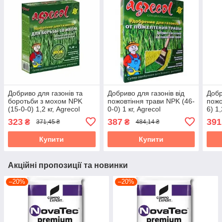
Добриво для газонів та
Добриво для газонів від
Добр
боротьби з мохом NPK
пожовтіння трави NPK (46-
пожо
(15-0-0) 1,2 кг, Agrecol
0-0) 1 кг, Agrecol
6) 1,
323
387
391
₴
₴
371,45 ₴
484,14 ₴
Купити
Купити
Акційні пропозиції та новинки
–20%
–20%