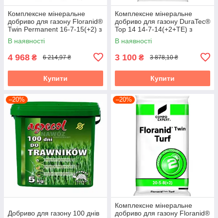
Комплексне мінеральне
Комплексне мінеральне
добриво для газону Floranid®
добриво для газону DuraTec®
Twin Permanent 16-7-15(+2) з
Top 14 14-7-14(+2+TE) з
пролонгованою дією, 25 кг,
пролонгованою дією, 25 кг,
В наявності
В наявності
COMPO
4 968
3 100
₴
₴
6 214,97 ₴
3 878,10 ₴
Купити
Купити
–20%
–20%
Комплексне мінеральне
Добриво для газону 100 днів
добриво для газону Floranid®