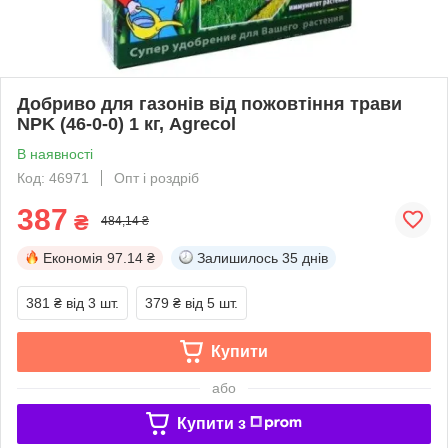
Добриво для газонів від пожовтіння трави
NPK (46-0-0) 1 кг, Agrecol
В наявності
Код: 46971
Опт і роздріб
387
₴
484,14 ₴
Економія
97.14 ₴
Залишилось
35 днів
381 ₴
від 3 шт.
379 ₴
від 5 шт.
Купити
або
Купити з