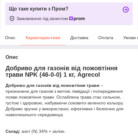
Що таке купити з Пром?
Замовлення під захистом
Опис
Характеристики
Доставка
Оплата
Умови 
Опис
Добриво для газонів від пожовтіння
трави NPK (46-0-0) 1 кг, Agrecol
Добриво для газонів від пожовтіння трави
–
призначене для газонів з метою ліквідації і попередження
появи пожовтіння трави. Ослаблена трава стає сильною,
густою і здоровою, набуваючи соковито-зеленого кольору.
Добриво зручне у використанні, ефективне і безпечне для
навколишнього середовища.
Склад:
азот (N) 34% + залізо.