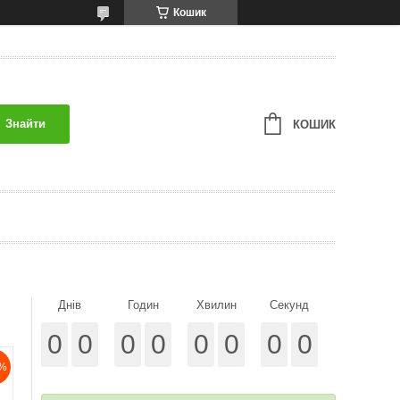
Кошик
Знайти
КОШИК
Днів
Годин
Хвилин
Секунд
0
0
0
0
0
0
0
0
%