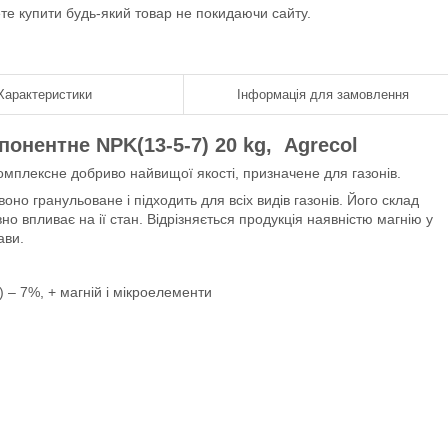
ете купити будь-який товар не покидаючи сайту.
Характеристики
Інформація для замовлення
понентне NPK(13-5-7) 20 kg, Agrecol
омплексне добриво найвищої якості, призначене для газонів.
оно гранульоване і підходить для всіх видів газонів. Його склад
вно впливає на ії стан. Відрізняється продукція наявністю магнію у
ави.
 – 7%, + магній і мікроелементи