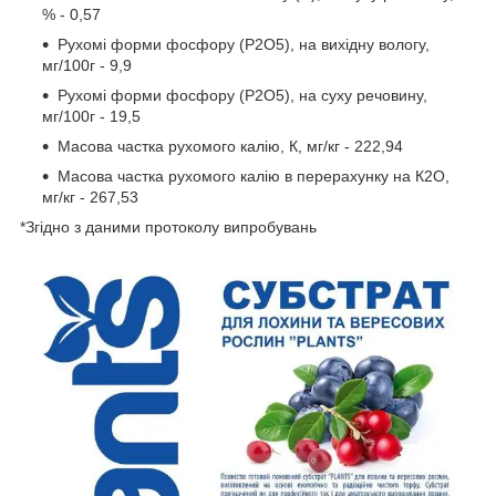
% - 0,57
Рухомі форми фосфору (Р2О5), на вихідну вологу,
мг/100г - 9,9
Рухомі форми фосфору (Р2О5), на суху речовину,
мг/100г - 19,5
Масова частка рухомого калію, К, мг/кг - 222,94
Масова частка рухомого калію в перерахунку на К2О,
мг/кг - 267,53
*Згідно з даними протоколу випробувань