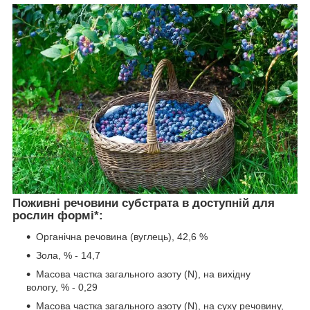
Поживні речовини субстрата в доступній для
рослин формі*:
Органічна речовина (вуглець), 42,6 %
Зола, % - 14,7
Масова частка загального азоту (N), на вихідну
вологу, % - 0,29
Масова частка загального азоту (N), на суху речовину,