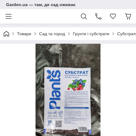
Garden.ua — там, де сад оживає
Товари
Сад та город
Грунти і субстрати
Субстрат