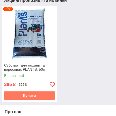
Акційні пропозиції та новинки
–9%
Субстрат для лохини та
вересових PLANTS, 50л
В наявності
295
₴
325 ₴
Купити
Про нас