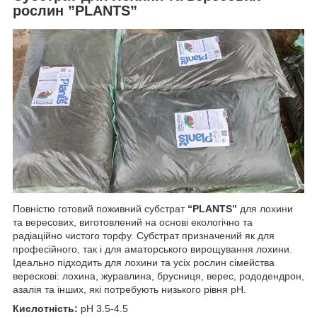
рослин ”PLANTS”
Повністю готовий поживний субстрат
“PLANTS”
для лохини
та вересових, виготовлений на основі екологічно та
радіаційно чистого торфу. Субстрат призначений як для
професійного, так і для аматорського вирощування лохини.
Ідеально підходить для лохини та усіх рослин сімейства
верескові: лохина, журавлина, брусниця, верес, рододендрон,
азалія та інших, які потребують низького рівня pH.
Кислотність:
pH 3.5-4.5