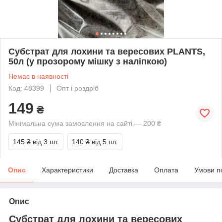
Субстрат для лохини та вересових PLANTS,
50л (у прозорому мішку з наліпкою)
Немає в наявності
Код: 48399
Опт і роздріб
149
₴
Мінімальна сума замовлення на сайті — 200 ₴
145 ₴
від 3 шт.
140 ₴
від 5 шт.
Опис
Характеристики
Доставка
Оплата
Умови п
Опис
Субстрат для лохини та вересових