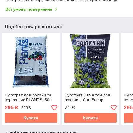
Всі умови повернення
Подібні товари компанії
Субстрат для лохини та
Субстрат Саме той для
Субс
вересових PLANTS, 50л
лохини, 10 л, Восор
вере
295
71
295
₴
₴
325 ₴
Купити
Купити