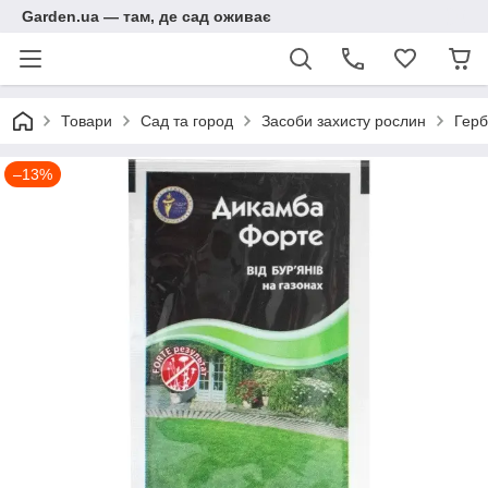
Garden.ua — там, де сад оживає
Товари
Сад та город
Засоби захисту рослин
Герб
–13%