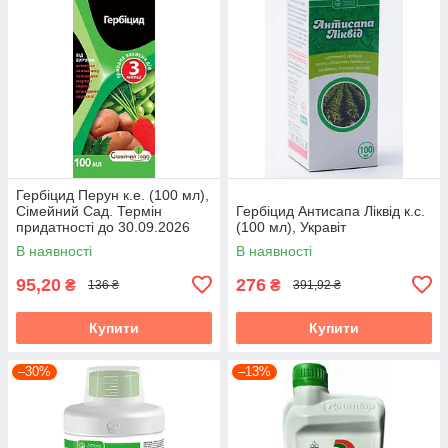
Гербіцид Перун к.е. (100 мл),
Сімейний Сад. Термін
Гербіцид Антисапа Ліквід к.с.
придатності до 30.09.2026
(100 мл), Укравіт
В наявності
В наявності
95,20
276
₴
₴
136 ₴
391,92 ₴
Купити
Купити
–30%
–13%