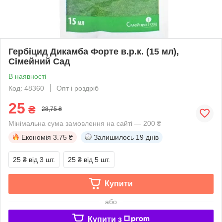
Гербіцид Дикамба Форте в.р.к. (15 мл),
Сімейний Сад
В наявності
Код: 48360
Опт і роздріб
25
₴
28,75 ₴
Мінімальна сума замовлення на сайті — 200 ₴
Економія
3.75 ₴
Залишилось
19 днів
25 ₴
від 3 шт.
25 ₴
від 5 шт.
Купити
або
Купити з