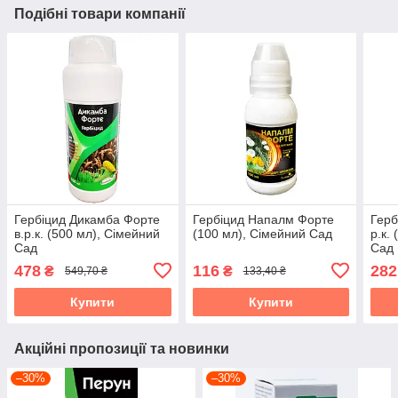
Подібні товари компанії
Гербіцид Дикамба Форте
Гербіцид Напалм Форте
Герб
в.р.к. (500 мл), Сімейний
(100 мл), Сімейний Сад
р.к.
Сад
Сад
478
116
282
₴
₴
549,70 ₴
133,40 ₴
Купити
Купити
Акційні пропозиції та новинки
–30%
–30%