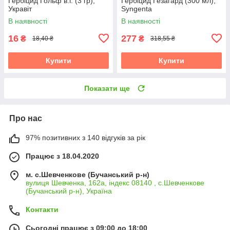
Гербіцид Гольф в.г. (3 гр),
Гербіцид Гезагард (300 мл),
Укравіт
Syngenta
В наявності
В наявності
16
277
₴
₴
18,40 ₴
318,55 ₴
Купити
Купити
Показати ще
Про нас
97% позитивних з 140 відгуків за рік
Працює з 18.04.2020
м. с.Шевченкове (Бучанський р-н)
вулиця Шевченка, 162а, індекс 08140 , с.Шевченкове
(Бучанський р-н), Україна
Контакти
Сьогодні працює з 09:00 до 18:00