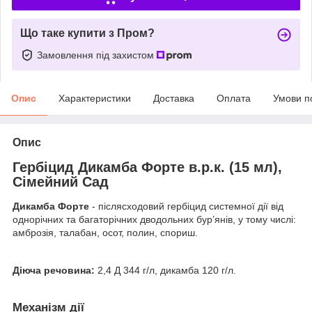
Що таке купити з Пром?
Замовлення під захистом
Опис
Характеристики
Доставка
Оплата
Умови п
Опис
Гербіцид Дикамба Форте в.р.к. (15 мл),
Сімейний Сад
Дикамба Форте
- післясходовий гербіцид системної дії від
однорічних та багаторічних дводольних бур’янів, у тому числі:
амброзія, талабан, осот, полин, спориш.
Діюча речовина:
2,4 Д 344 г/л, дикамба 120 г/л.
Механізм дії