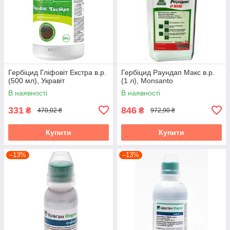
Гербіцид Гліфовіт Екстра в.р.
Гербіцид Раундап Макс в.р.
(500 мл), Укравіт
(1 л), Monsanto
В наявності
В наявності
331
846
₴
₴
470,02 ₴
972,90 ₴
Купити
Купити
–13%
–13%