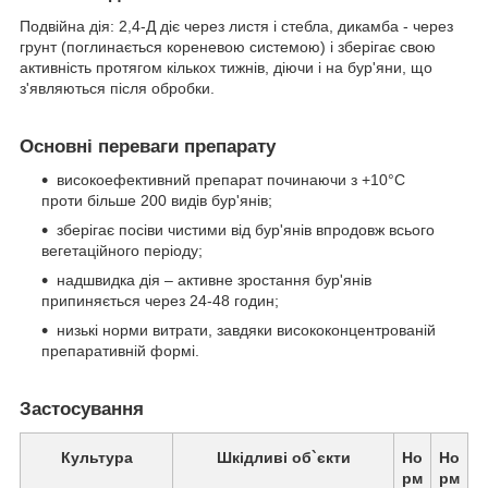
Подвійна дія: 2,4-Д діє через листя і стебла, дикамба - через
грунт (поглинається кореневою системою) і зберігає свою
активність протягом кількох тижнів, діючи і на бур'яни, що
з'являються після обробки.
Основні переваги препарату
високоефективний препарат починаючи з +10°С
проти більше 200 видів бур'янів;
зберігає посіви чистими від бур'янів впродовж всього
вегетаційного періоду;
надшвидка дія – активне зростання бур'янів
припиняється через 24-48 годин;
низькі норми витрати, завдяки висококонцентрованій
препаративній формі.
Застосування
Культура
Шкідливі об`єкти
Но
Но
рм
рм