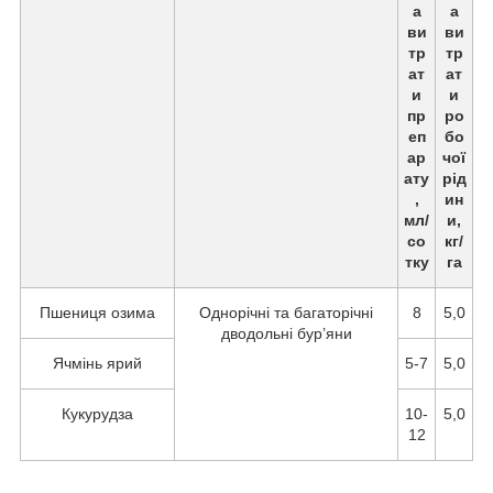
а
а
ви
ви
тр
тр
ат
ат
и
и
пр
ро
еп
бо
ар
чої
ату
рід
,
ин
мл/
и,
со
кг/
тку
га
Пшениця озима
Однорічні та багаторічні
8
5,0
дводольні бур’яни
Ячмінь ярий
5-7
5,0
Кукурудза
10-
5,0
12