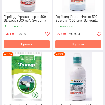
Гербіцид Ураган Форте 500
Гербіцид Ураган Форте 500
SL в.р.к. (100 мл), Syngenta
SL в.р.к. (300 мл), Syngenta
В наявності
В наявності
148
353
₴
₴
170,20 ₴
405,95 ₴
Купити
Купити
–13%
–13%