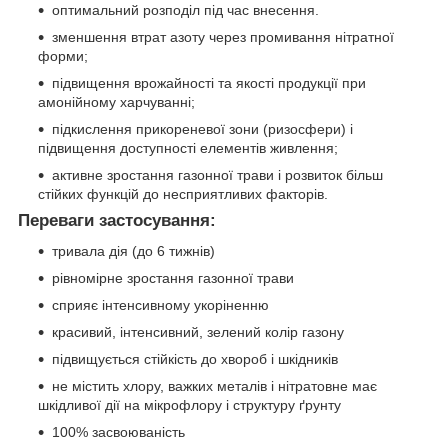
оптимальний розподіл під час внесення.
зменшення втрат азоту через промивання нітратної
форми;
підвищення врожайності та якості продукції при
амонійному харчуванні;
підкислення прикореневої зони (ризосфери) і
підвищення доступності елементів живлення;
активне зростання газонної трави і розвиток більш
стійких функцій до несприятливих факторів.
Переваги застосування:
тривала дія (до 6 тижнів)
рівномірне зростання газонної трави
сприяє інтенсивному укоріненню
красивий, інтенсивний, зелений колір газону
підвищується стійкість до хвороб і шкідників
не містить хлору, важких металів і нітратовне має
шкідливої дії на мікрофлору і структуру ґрунту
100% засвоюваність