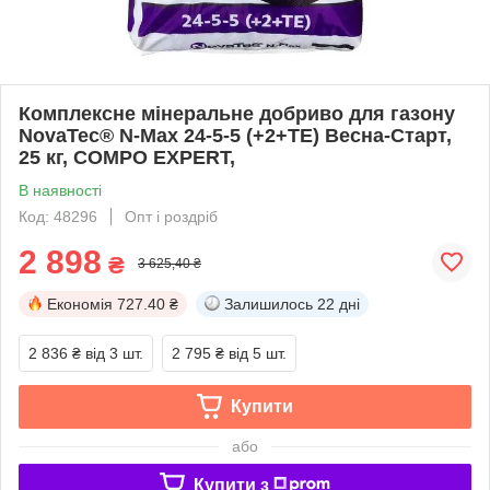
Комплексне мінеральне добриво для газону
NovaTec® N-Max 24-5-5 (+2+TE) Весна-Старт,
25 кг, COMPO EXPERT,
В наявності
Код: 48296
Опт і роздріб
2 898
₴
3 625,40 ₴
Економія
727.40 ₴
Залишилось
22 дні
2 836 ₴
від 3 шт.
2 795 ₴
від 5 шт.
Купити
або
Купити з