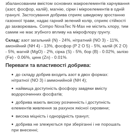
збалансованим вмістом основних макроелементів харчування
(азот, фосфор, калій), магнію, сірки і мікроелементів в одній
гранулі. Застосування добрива сприяє швидкому зростанню
газонної трави, надає гарний зелений колір, сприяє стійкості
до захворювань. Compo NovaTec N-Max не містить хлору, тим
самим не має згубного впливу на мікрофлору грунту.
Склад:
азот загальний (N) - 24%, нітратний (NO 3) - 11%,
амонійний (NH 4) - 13%, фосфор (P 2 O 5) - 5%, калій (K 2 O)
- 5%, магній (MgO) - 2%, сірка (S) - 5%, бор (B) - 0.02%, залізо
(Fe) - 0.06%, цинк (Zn) - 0.01%.
Переваги та властивості добрива:
до складу добрив входить азот в двох формах:
нітратної (NO 3) і аммонийной (NH 4);
найвища доступність фосфору завдяки вмісту
водорозчинних фосфатів;
добрива мають високу розчинність і доступність
елементів живлення за рахунок якісної сировини;
висока міцність і однорідність гранул;
добрива не злежуються при зберіганні і не порошать
при внесенні;