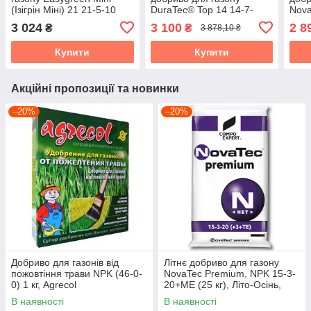
(Ізігрін Міні) 21 21-5-10
DuraTec® Top 14 14-7-
Nova
(+3+TE), 25 кг
14(+2+TE) з
16(+
3 024
3 100
2 8
₴
₴
3 878,10 ₴
пролонгованою дією, 25
прол
кг, COMPO
Осен
Купити
Купити
Акційні пропозиції та новинки
–20%
–20%
Добриво для газонів від
Літнє добриво для газону
пожовтіння трави NPK (46-0-
NovaTec Premium, NPK 15-3-
0) 1 кг, Agrecol
20+МЕ (25 кг), Літо-Осінь,
COMPO EXPERT, Німеччина
В наявності
В наявності