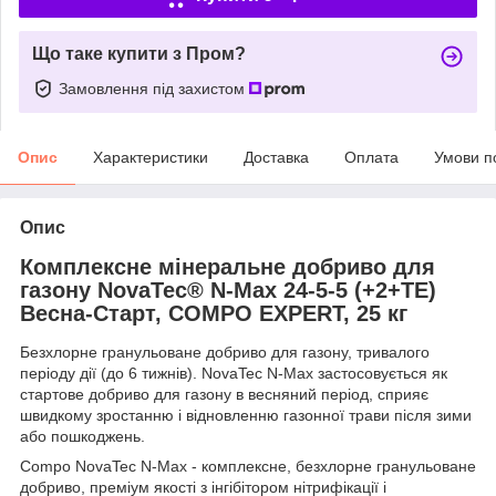
Що таке купити з Пром?
Замовлення під захистом
Опис
Характеристики
Доставка
Оплата
Умови п
Опис
Комплексне мінеральне добриво для
газону NovaTec® N-Max 24-5-5 (+2+TE)
Весна-Старт, COMPO EXPERT, 25 кг
Безхлорне гранульоване добриво для газону, тривалого
періоду дії (до 6 тижнів). NovaTec N-Max застосовується як
стартове добриво для газону в весняний період, сприяє
швидкому зростанню і відновленню газонної трави після зими
або пошкоджень.
Compo NovaTec N-Max - комплексне, безхлорне гранульоване
добриво, преміум якості з інгібітором нітрифікації і