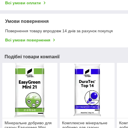
Всі умови оплати
Умови повернення
Повернення товару впродовж 14 днів за рахунок покупця
Всі умови повернення
Подібні товари компанії
Мінеральне добриво для
Комплексне мінеральне
Комп
газону Easygreen Mini
добриво для газону
добр