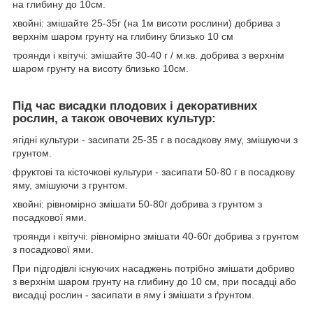
на глибину до 10см.
хвойні: змішайте 25-35г (на 1м висоти рослини) добрива з
верхнім шаром грунту на глибину близько 10 см
троянди і квітучі: змішайте 30-40 г / м.кв. добрива з верхнім
шаром грунту на висоту близько 10см.
Під час висадки плодових і декоративних
рослин, а також овочевих культур:
ягідні культури - засипати 25-35 г в посадкову яму, змішуючи з
грунтом.
фруктові та кісточкові культури - засипати 50-80 г в посадкову
яму, змішуючи з грунтом.
хвойні: рівномірно змішати 50-80г добрива з грунтом з
посадкової ями.
троянди і квітучі: рівномірно змішати 40-60г добрива з грунтом
з посадкової ями.
При підгодівлі існуючих насаджень потрібно змішати добриво
з верхнім шаром грунту на глибину до 10 см, при посадці або
висадці рослин - засипати в яму і змішати з ґрунтом.