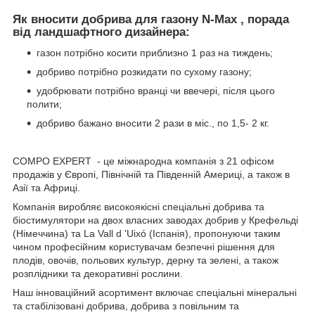
Як вносити добрива для газону N-Max , порада
від ландшафтного дизайнера:
газон потрібно косити приблизно 1 раз на тиждень;
добриво потрібно розкидати по сухому газону;
удобрювати потрібно вранці чи ввечері, після цього
полити;
добриво бажано вносити 2 рази в міс., по 1,5- 2 кг.
COMPO EXPERT - це міжнародна компанія з 21 офісом
продажів у Європі, Північній та Південній Америці, а також в
Азії та Африці.
Компанія виробляє високоякісні спеціальні добрива та
біостимулятори на двох власних заводах добрив у Крефельді
(Німеччина) та La Vall d 'Uixó (Іспанія), пропонуючи таким
чином професійним користувачам безпечні рішення для
плодів, овочів, польових культур, дерну та зелені, а також
розплідники та декоративні рослини.
Наш інноваційний асортимент включає спеціальні мінеральні
та стабілізовані добрива, добрива з повільним та