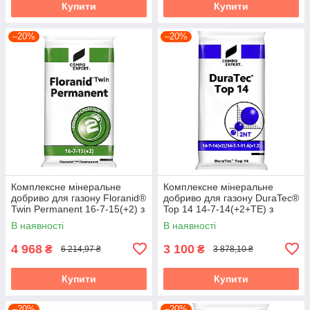
Купити
Купити
–20%
–20%
Комплексне мінеральне
Комплексне мінеральне
добриво для газону Floranid®
добриво для газону DuraTec®
Twin Permanent 16-7-15(+2) з
Top 14 14-7-14(+2+TE) з
пролонгованою дією, 25 кг,
пролонгованою дією, 25 кг,
В наявності
В наявності
COMPO
4 968
3 100
₴
₴
6 214,97 ₴
3 878,10 ₴
Купити
Купити
–20%
–20%