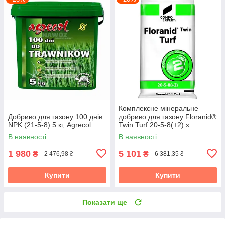
Комплексне мінеральне
Добриво для газону 100 днів
добриво для газону Floranid®
NPK (21-5-8) 5 кг, Agrecol
Twin Turf 20-5-8(+2) з
пролонгованою дією, 25 кг,
В наявності
В наявності
COMPO
1 980
5 101
₴
₴
2 476,98 ₴
6 381,35 ₴
Купити
Купити
Показати ще