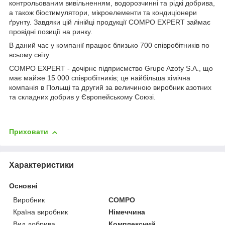
контрольованим вивільненням, водорозчинні та рідкі добрива,
а також біостимулятори, мікроелементи та кондиціонери
ґрунту. Завдяки цій лінійці продукції COMPO EXPERT займає
провідні позиції на ринку.
В даний час у компанії працює близько 700 співробітників по
всьому світу.
COMPO EXPERT - дочірнє підприємство Grupe Azoty S.A., що
має майже 15 000 співробітників; це найбільша хімічна
компанія в Польщі та другий за величиною виробник азотних
та складних добрив у Європейському Союзі.
Приховати
Характеристики
Основні
Виробник
COMPO
Країна виробник
Німеччина
Вид добрива
Комплексний