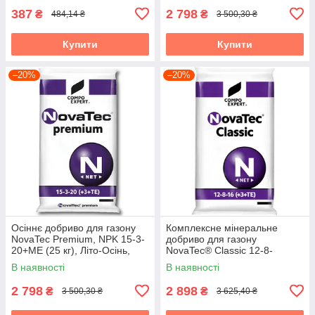
387
2 798
₴
₴
484,14 ₴
3 500,30 ₴
Купити
Купити
–20%
–20%
Осіннє добриво для газону
Комплексне мінеральне
NovaTec Premium, NPK 15-3-
добриво для газону
20+МЕ (25 кг), Літо-Осінь,
NovaTec® Classic 12-8-
COMPO EXPERT, Німеччина
16(+3+TE) з пролонгованою
В наявності
В наявності
дією, Осень, 25 кг,
2 798
2 898
₴
₴
3 500,30 ₴
3 625,40 ₴