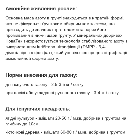
Амонійне живлення рослин:
Основна маса азоту в грунті знаходиться в нітратній формі,
яка не фіксується ґрунтовим вбирним комплексом, що
призводить до значних втрат елемента через його
промивання в нижні шари грунту. У мінеральних добривах
НоваТек використовується технологія стабілізованого азоту з
використанням інгібітора нітрифікації (DMPP - 3,4-
діметілпірозолфосфат), який уповільнює процес нітрифікації
аммонийной форми азоту.
Норми внесення для газону:
для існуючого газону - 2.5-3.5 кг / сотку
при посіві або укладанні рулонного газону - 3-4 кг / сотку
Для існуючих насаджень:
ягідні культури - змішати 20-50 г / м.кв. добрива з грунтом на
глибину до 10см.
кісточкові дерева - змішати 60-80 г / м.кв. добрива з грунтом