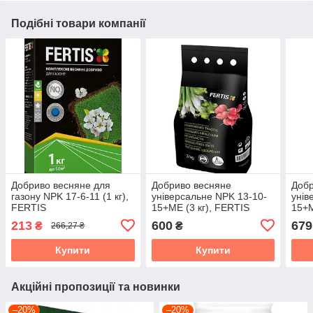
Подібні товари компанії
Добриво весняне для
Добриво весняне
Добр
газону NPK 17-6-11 (1 кг),
універсальне NPK 13-10-
унів
FERTIS
15+ME (3 кг), FERTIS
15+M
213
600
679
₴
₴
266,27 ₴
Купити
Купити
Акційні пропозиції та новинки
–20%
–20%