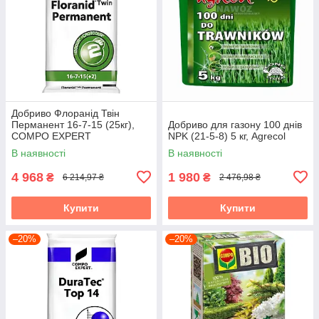
Добриво Флоранід Твін
Перманент 16-7-15 (25кг),
Добриво для газону 100 днів
COMPO EXPERT
NPK (21-5-8) 5 кг, Agrecol
В наявності
В наявності
4 968
1 980
₴
₴
6 214,97 ₴
2 476,98 ₴
Купити
Купити
–20%
–20%