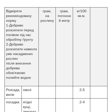
Відміряти
грам,
грам,
кг/100
рекомендовану
на
погонни
кв.м.
норму
рослину
й метр
1-Добриво
розсипати перед
посівом під час
обробітку ґрунту
2-Добриво
розсипати навколо
уже насаджених
рослин
після внесення
добрива
обов’язково
полийте водою
Розсада,
овочі
2-5
висів
посадка
ягідні
2-4
кущі,
декорат