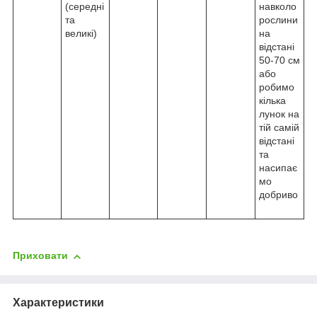
(середні
навколо
та
рослини
великі)
на
відстані
50-70 см
або
робимо
кілька
лунок на
тій самій
відстані
та
насипає
мо
добриво
Приховати
Характеристики