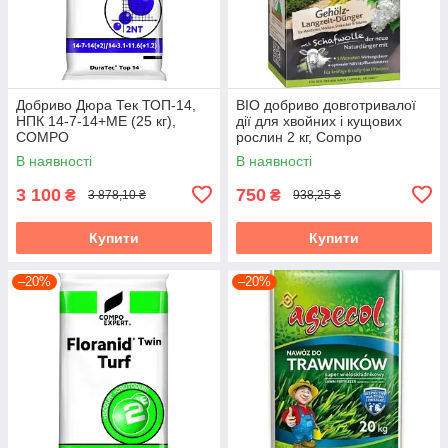
Добриво Дюра Тек ТОП-14,
BIO добриво довготривалої
НПК 14-7-14+МЕ (25 кг),
дії для хвойних і кущових
COMPO
рослин 2 кг, Compo
В наявності
В наявності
3 100
750
₴
₴
3 878,10 ₴
938,25 ₴
Купити
Купити
–20%
–20%