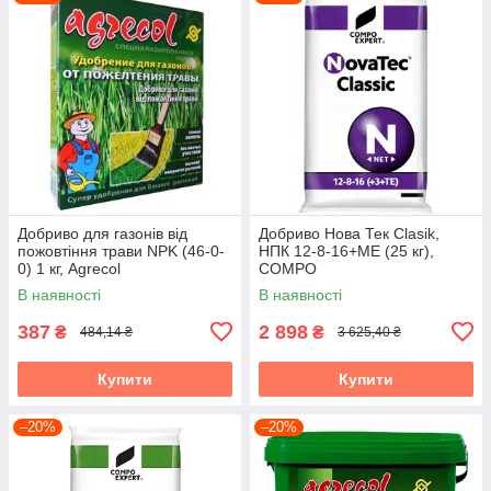
Добриво для газонів від
Добриво Нова Тек Clasik,
пожовтіння трави NPK (46-0-
НПК 12-8-16+МЕ (25 кг),
0) 1 кг, Agrecol
COMPO
В наявності
В наявності
387
2 898
₴
₴
484,14 ₴
3 625,40 ₴
Купити
Купити
–20%
–20%