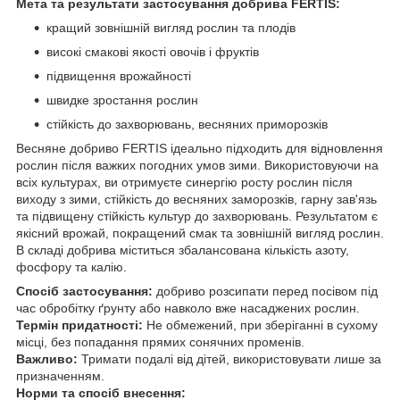
Мета та результати застосування добрива FERTIS:
кращий зовнішній вигляд рослин та плодів
високі смакові якості овочів і фруктів
підвищення врожайності
швидке зростання рослин
стійкість до захворювань, весняних приморозків
Весняне добриво FERTIS ідеально підходить для відновлення
рослин після важких погодних умов зими. Використовуючи на
всіх культурах, ви отримуєте синергію росту рослин після
виходу з зими, стійкість до весняних заморозків, гарну зав'язь
та підвищену стійкість культур до захворювань. Результатом є
якісний врожай, покращений смак та зовнішній вигляд рослин.
В складі добрива міститься збалансована кількість азоту,
фосфору та калію.
Спосіб застосування:
добриво розсипати перед посівом під
час обробітку ґрунту або навколо вже насаджених рослин.
Термін придатності:
Не обмежений, при зберіганні в сухому
місці, без попадання прямих сонячних променів.
Важливо:
Тримати подалі від дітей, використовувати лише за
призначенням.
Норми та спосіб внесення: