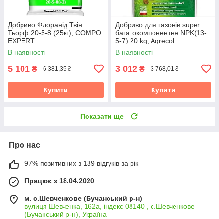
Добриво Флоранід Твін
Добриво для газонів super
Тьорф 20-5-8 (25кг), COMPO
багатокомпонентне NPK(13-
EXPERT
5-7) 20 kg, Agrecol
В наявності
В наявності
5 101
3 012
₴
₴
6 381,35 ₴
3 768,01 ₴
Купити
Купити
Показати ще
Про нас
97% позитивних з 139 відгуків за рік
Працює з 18.04.2020
м. с.Шевченкове (Бучанський р-н)
вулиця Шевченка, 162а, індекс 08140 , с.Шевченкове
(Бучанський р-н), Україна