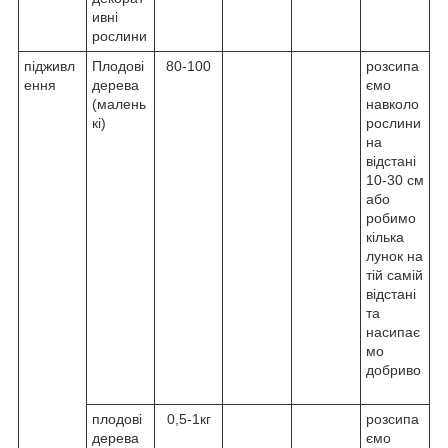
ивні
рослини
підживл
Плодові
80-100
розсипа
ення
дерева
ємо
(малень
навколо
кі)
рослини
на
відстані
10-30 см
або
робимо
кілька
лунок на
тій самій
відстані
та
насипає
мо
добриво
плодові
0,5-1кг
розсипа
дерева
ємо