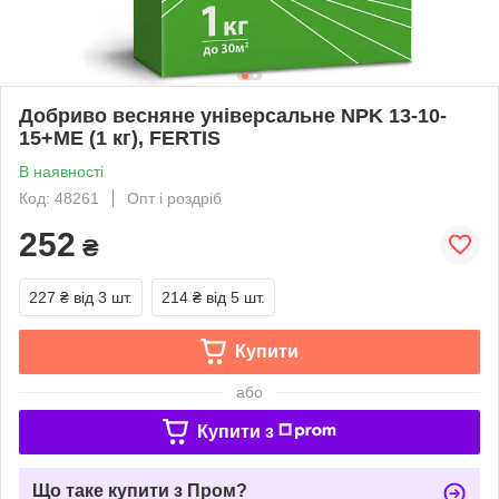
Добриво весняне універсальне NPK 13-10-
15+ME (1 кг), FERTIS
В наявності
Код: 48261
Опт і роздріб
252
₴
227 ₴
від 3 шт.
214 ₴
від 5 шт.
Купити
або
Купити з
Що таке купити з Пром?