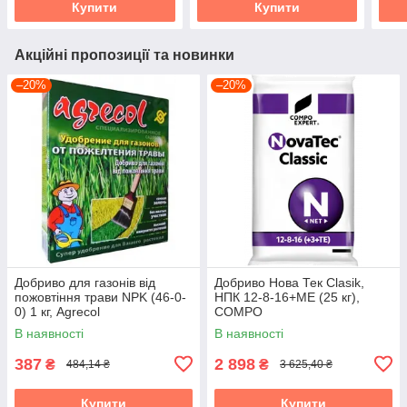
Купити
Купити
Акційні пропозиції та новинки
–20%
–20%
Добриво для газонів від
Добриво Нова Тек Clasik,
пожовтіння трави NPK (46-0-
НПК 12-8-16+МЕ (25 кг),
0) 1 кг, Agrecol
COMPO
В наявності
В наявності
387
2 898
₴
₴
484,14 ₴
3 625,40 ₴
Купити
Купити