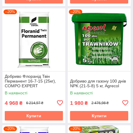
–20%
–20%
Добриво Флоранід Твін
Перманент 16-7-15 (25кг),
Добриво для газону 100 днів
COMPO EXPERT
NPK (21-5-8) 5 кг, Agrecol
В наявності
В наявності
4 968
1 980
₴
₴
6 214,97 ₴
2 476,98 ₴
Купити
Купити
–20%
–20%