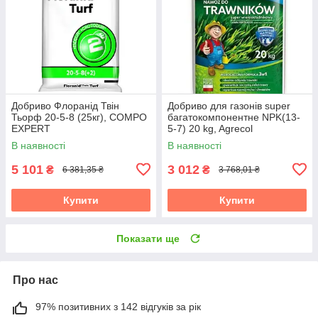
Добриво Флоранід Твін
Добриво для газонів super
Тьорф 20-5-8 (25кг), COMPO
багатокомпонентне NPK(13-
EXPERT
5-7) 20 kg, Agrecol
В наявності
В наявності
5 101
3 012
₴
₴
6 381,35 ₴
3 768,01 ₴
Купити
Купити
Показати ще
Про нас
97% позитивних з 142 відгуків за рік