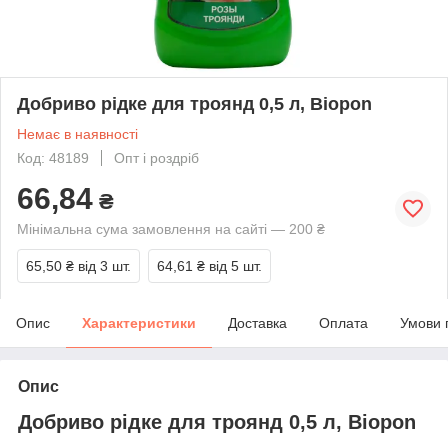
Добриво рідке для троянд 0,5 л, Biopon
Немає в наявності
Код: 48189
Опт і роздріб
66,84
₴
Мінімальна сума замовлення на сайті — 200 ₴
65,50 ₴
від 3 шт.
64,61 ₴
від 5 шт.
Опис
Характеристики
Доставка
Оплата
Умови 
Опис
Добриво рідке для троянд 0,5 л, Biopon