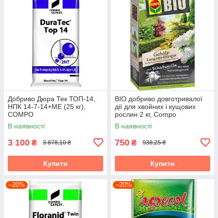
Добриво Дюра Тек ТОП-14,
BIO добриво довготривалої
НПК 14-7-14+МЕ (25 кг),
дії для хвойних і кущових
COMPO
рослин 2 кг, Compo
В наявності
В наявності
3 100
750
₴
₴
3 878,10 ₴
938,25 ₴
Купити
Купити
–20%
–20%