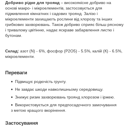
Добриво рідке для троянд
– високоякісне добриво на
основі макро- і мікроелементів, застосовується для
підживлення кімнатних і садових троянд. Залізо і
мікроелементи захищають рослини від хлорозу та інших
грибкових захворювань. Також добриво сприяє більш рясному
і тривалому цвітінню, надає яскраве забарвлення листю і
бутонам.
Склад:
азот (N) - 6%, фосфор (P
2
O
5
)
- 5.5%, калій (К) - 6.5%,
мікроелементи.
Переваги
Підвищує родючість грунту.
Не завдає шкоди навколишньому середовищу.
Знижує ризик захворювань троянд хлорозом і іржею.
Використовується для предпосадочного замочування
з метою кращого вкорінення.
Застосування