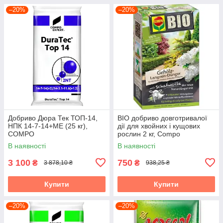
–20%
–20%
Добриво Дюра Тек ТОП-14,
BIO добриво довготривалої
НПК 14-7-14+МЕ (25 кг),
дії для хвойних і кущових
COMPO
рослин 2 кг, Compo
В наявності
В наявності
3 100
750
₴
₴
3 878,10 ₴
938,25 ₴
Купити
Купити
–20%
–20%