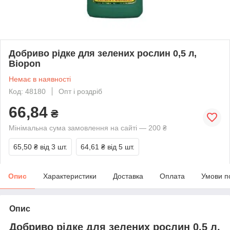
Добриво рідке для зелених рослин 0,5 л,
Biopon
Немає в наявності
Код: 48180
Опт і роздріб
66,84
₴
Мінімальна сума замовлення на сайті — 200 ₴
65,50 ₴
від 3 шт.
64,61 ₴
від 5 шт.
Опис
Характеристики
Доставка
Оплата
Умови п
Опис
Добриво рідке для зелених рослин 0,5 л,