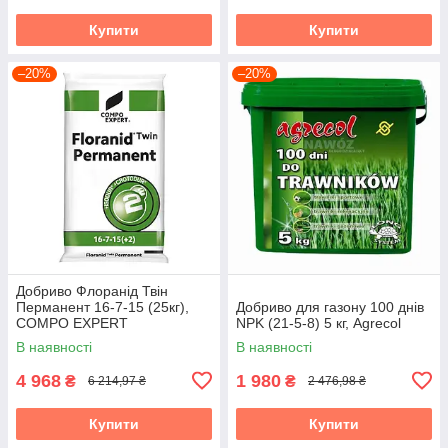
Купити
Купити
–20%
–20%
Добриво Флоранід Твін
Перманент 16-7-15 (25кг),
Добриво для газону 100 днів
COMPO EXPERT
NPK (21-5-8) 5 кг, Agrecol
В наявності
В наявності
4 968
1 980
₴
₴
6 214,97 ₴
2 476,98 ₴
Купити
Купити