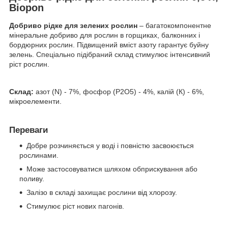
Biopon
Добриво рідке для зелених рослин
– багатокомпонентне
мінеральне добриво для рослин в горщиках, балконних і
бордюрних рослин. Підвищений вміст азоту гарантує буйну
зелень. Спеціально підібраний склад стимулює інтенсивний
ріст рослин.
Склад:
азот (N) - 7%, фосфор (P
2
O
5
)
- 4%, калій (К) - 6%,
мікроелементи.
Переваги
Добре розчиняється у воді і повністю засвоюється
рослинами.
Може застосовуватися шляхом обприскування або
поливу.
Залізо в складі захищає рослини від хлорозу.
Стимулює ріст нових пагонів.