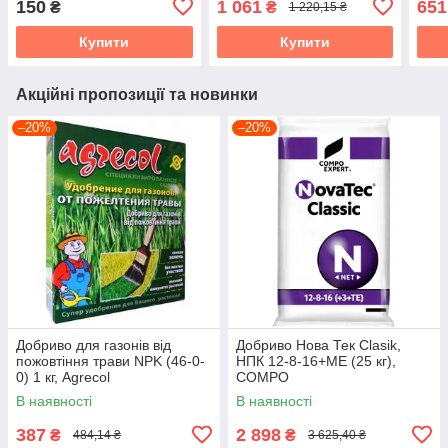
150
1 061
651
₴
₴
1 220,15 ₴
Купити
Купити
Акційні пропозиції та новинки
–20%
–20%
Добриво для газонів від
Добриво Нова Тек Clasik,
пожовтіння трави NPK (46-0-
НПК 12-8-16+МЕ (25 кг),
0) 1 кг, Agrecol
COMPO
В наявності
В наявності
387
2 898
₴
₴
484,14 ₴
3 625,40 ₴