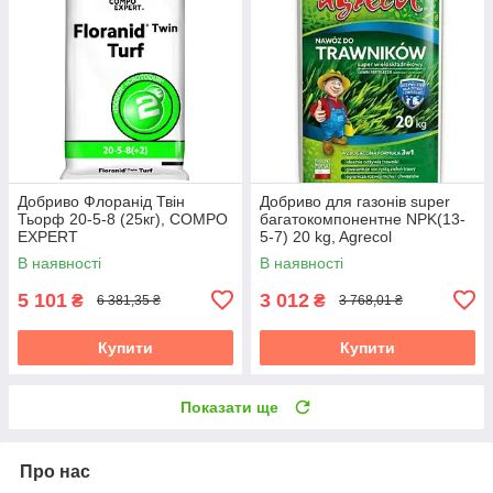
Добриво Флоранід Твін
Добриво для газонів super
Тьорф 20-5-8 (25кг), COMPO
багатокомпонентне NPK(13-
EXPERT
5-7) 20 kg, Agrecol
В наявності
В наявності
5 101
3 012
₴
₴
6 381,35 ₴
3 768,01 ₴
Купити
Купити
Показати ще
Про нас