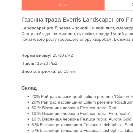
Опис
Газонна трава Everris Landscaper pro Fin
Landscaper pro Finesse
–
тонкий і м'який лист, смараг
Сорти стійкі до плямистості, суховіїв і холоду. Густий д
початкового росту і хорошого опору хворобам. Включає в 
Норма висіву:
25-30 г/м2
Підсів:
15-20 г/м2
Висота стрижки:
до 15 мм
Склад
20% Райграс пасовищний Lolium perenne 'Citation F
20% Райграс пасовищний Lolium perenne 'Roadrunn
30 % Вівсяниця червона Festuca rubra 'Red'
10 % Вівсяниця червона Festuca rubra 'Florensate'
10 % Вівсяниця червона Festuca rubra 'Aurora Gold'
5 % Вівсяниця тонколиста Festuca r trichophilia 'Se
5 % Вівсяниця тонколиста Festuca r trichophilia 'Liba