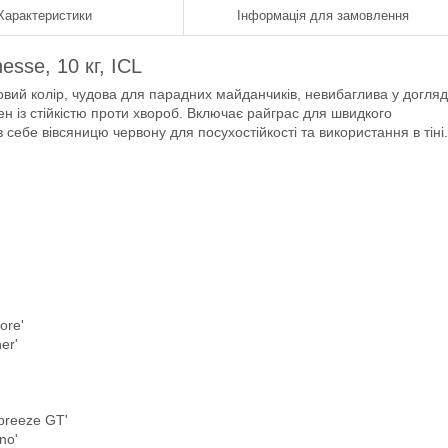
Характеристики
Інформація для замовлення
esse, 10 кг, ICL
довий колір, чудова для парадних майданчиків, невибаглива у догляд
ерен із стійкістю проти хвороб. Включає райграс для швидкого
себе вівсяницю червону для посухостійкості та використання в тіні.
ore'
er'
abreeze GT'
no'