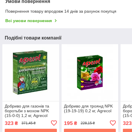
Умови повернення
Повернення товару впродовж 14 днів за рахунок покупця
Всі умови повернення
Подібні товари компанії
Добриво для газонів та
Добриво для троянд NPK
Добр
боротьби з мохом NPK
(19-19-19) 0,2 кг, Agrecol
боро
(15-0-0) 1,2 кг, Agrecol
(15-0
323
195
323
₴
₴
371,45 ₴
228,15 ₴