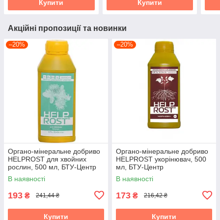
Купити
Купити
Акційні пропозиції та новинки
–20%
–20%
Органо-мінеральне добриво
Органо-мінеральне добриво
HELPROST для хвойних
HELPROST укорінювач, 500
рослин, 500 мл, БТУ-Центр
мл, БТУ-Центр
В наявності
В наявності
193
173
₴
₴
241,44 ₴
216,42 ₴
Купити
Купити