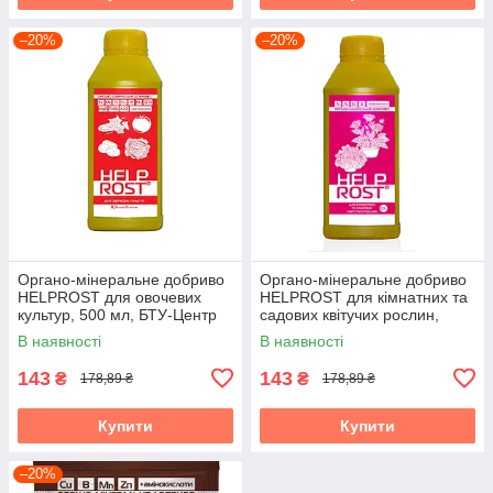
–20%
–20%
Органо-мінеральне добриво
Органо-мінеральне добриво
HELPROST для овочевих
HELPROST для кімнатних та
культур, 500 мл, БТУ-Центр
садових квітучих рослин,
500 мл, БТУ-Центр
В наявності
В наявності
143
143
₴
₴
178,89 ₴
178,89 ₴
Купити
Купити
–20%