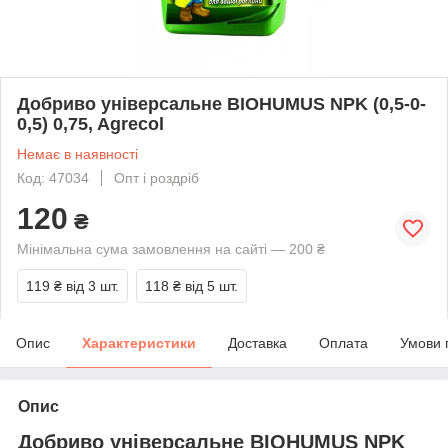
Добриво універсальне BIOHUMUS NPK (0,5-0-
0,5) 0,75, Agrecol
Немає в наявності
Код: 47034
Опт і роздріб
120
₴
Мінімальна сума замовлення на сайті — 200 ₴
119 ₴
від 3 шт.
118 ₴
від 5 шт.
Опис
Характеристики
Доставка
Оплата
Умови 
Опис
Добриво універсальне BIOHUMUS NPK