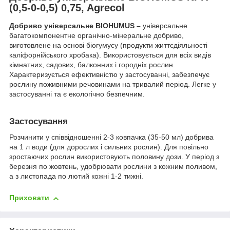
(0,5-0-0,5) 0,75, Agrecol
Добриво універсальне BIOHUMUS –
універсальне
багатокомпонентне органічно-мінеральне добриво,
виготовлене на основі біогумусу (продукти життєдіяльності
каліфорнійського хробака). Використовується для всіх видів
кімнатних, садових, балконних і городніх рослин.
Характеризується ефективністю у застосуванні, забезпечує
рослину поживними речовинами на тривалий період. Легке у
застосуванні та є екологічно безпечним.
Застосування
Розчинити у співвідношенні 2-3 ковпачка (35-50 мл) добрива
на 1 л води (для дорослих і сильних рослин). Для повільно
зростаючих рослин використовують половину дози. У період з
березня по жовтень, удобрювати рослини з кожним поливом,
а з листопада по лютий кожні 1-2 тижні.
Приховати