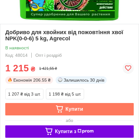
Добриво для хвойних від пожовтіння хвої
NPK(0-0-6) 5 kg, Agrecol
В наявності
Код: 48014
Опт і роздріб
1 215
₴
1 421,55 ₴
Економія
206.55 ₴
Залишилось
30 днів
1 207 ₴
від 3 шт.
1 198 ₴
від 5 шт.
Купити
або
Купити з