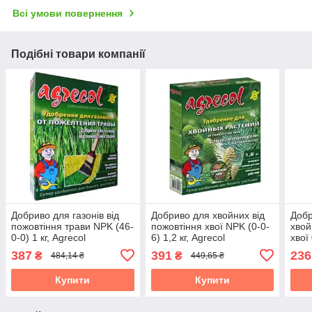
Всі умови повернення
Подібні товари компанії
Добриво для газонів від
Добриво для хвойних від
Добр
пожовтіння трави NPK (46-
пожовтіння хвої NPK (0-0-
хвой
0-0) 1 кг, Agrecol
6) 1,2 кг, Agrecol
хвої 
387
391
236
₴
₴
484,14 ₴
449,65 ₴
Купити
Купити