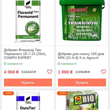
Добриво Флоранід Твін
Перманент 16-7-15 (25кг),
Добриво для газону 100 днів
COMPO EXPERT
NPK (21-5-8) 5 кг, Agrecol
В наявності
В наявності
4 968
1 980
₴
₴
6 214,97 ₴
2 476,98 ₴
Купити
Купити
–20%
–20%