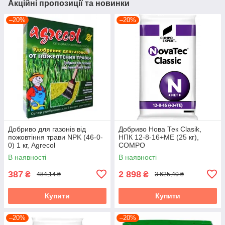
Акційні пропозиції та новинки
–20%
–20%
Добриво для газонів від
Добриво Нова Тек Clasik,
пожовтіння трави NPK (46-0-
НПК 12-8-16+МЕ (25 кг),
0) 1 кг, Agrecol
COMPO
В наявності
В наявності
387
2 898
₴
₴
484,14 ₴
3 625,40 ₴
Купити
Купити
–20%
–20%