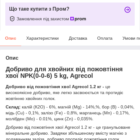
Що таке купити з Пром?
Замовлення під захистом
Опис
Характеристики
Доставка
Оплата
Умови п
Опис
Добриво для хвойних від пожовтіння
хвої NPK(0-0-6) 5 kg, Agrecol
Добриво від пожовтіння хвої Agrecol 1.2 кг -
це
високоякісне добриво, яке легко засвоюється та протидіє
жовтінню хвойних голок.
Склад:
калій (К2О) - 6%, магній (Mg) - 14%,%, бор (В) - 0,04%,
мідь (Сu) - 0,1%, залізо (Fe) - 0,8%, марганець (Mn) - 0,17%,
молібден (Mo) - 0.01%, цинк (Zn) - 0,035%.
Добриво від пожовтіння хвої Agrecol 1.2 кг - це гранульоване
мінеральне добриво. Завдяки збільшеному вмісту магнію з
додаванням заліза, добриво протидіє пожовтіння голок,