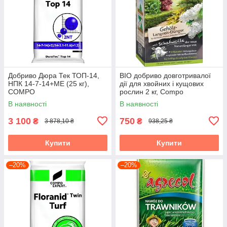
Добриво Дюра Тек ТОП-14,
BIO добриво довготривалої
НПК 14-7-14+МЕ (25 кг),
дії для хвойних і кущових
COMPO
рослин 2 кг, Compo
В наявності
В наявності
3 100
750
₴
₴
3 878,10 ₴
938,25 ₴
Купити
Купити
–20%
–20%