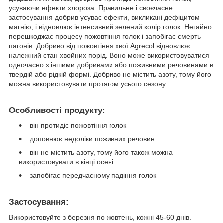
усуваючи ефекти хлороза. Правильне і своєчасне
застосування добрив усуває ефекти, викликані дефіцитом
магнію, і відновлює інтенсивний зелений колір голок. Негайно
перешкоджає процесу пожовтіння голок і запобігає смерть
пагонів. Добриво від пожовтіння хвої Agrecol відновлює
належний стан хвойних порід. Воно може використовуватися
одночасно з іншими добривами або поживними речовинами в
твердій або рідкій формі. Добриво не містить азоту, тому його
можна використовувати протягом усього сезону.
Особливості продукту:
він протидіє пожовтіння голок
доповнює недоліки поживних речовин
він не містить азоту, тому його також можна
використовувати в кінці осені
запобігає передчасному падіння голок
Застосування:
Використовуйте з березня по жовтень, кожні 45-60 днів.