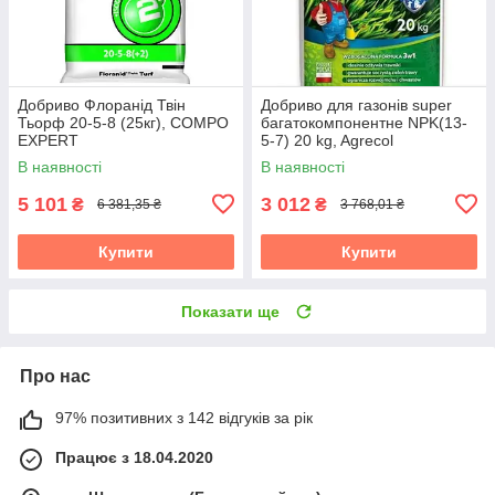
Добриво Флоранід Твін
Добриво для газонів super
Тьорф 20-5-8 (25кг), COMPO
багатокомпонентне NPK(13-
EXPERT
5-7) 20 kg, Agrecol
В наявності
В наявності
5 101
3 012
₴
₴
6 381,35 ₴
3 768,01 ₴
Купити
Купити
Показати ще
Про нас
97% позитивних з 142 відгуків за рік
Працює з 18.04.2020