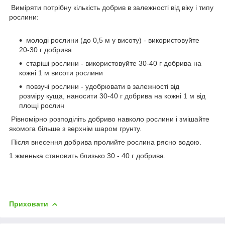
Виміряти потрібну кількість добрив в залежності від віку і типу
рослини:
молоді рослини (до 0,5 м у висоту) - використовуйте
20-30 г добрива
старіші рослини - використовуйте 30-40 г добрива на
кожні 1 м висоти рослини
повзучі рослини - удобрювати в залежності від
розміру куща, наносити 30-40 г добрива на кожні 1 м від
площі рослин
Рівномірно розподіліть добриво навколо рослини і змішайте
якомога більше з верхнім шаром грунту.
Після внесення добрива пролийте рослина рясно водою.
1 жменька становить близько 30 - 40 г добрива.
Приховати