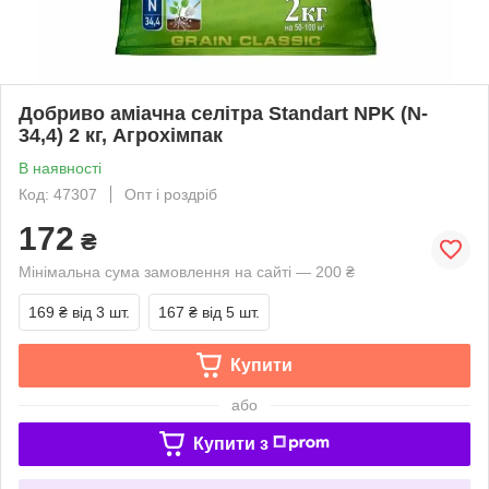
Добриво аміачна селітра Standart NPK (N-
34,4) 2 кг, Агрохімпак
В наявності
Код: 47307
Опт і роздріб
172
₴
Мінімальна сума замовлення на сайті — 200 ₴
169 ₴
від 3 шт.
167 ₴
від 5 шт.
Купити
або
Купити з