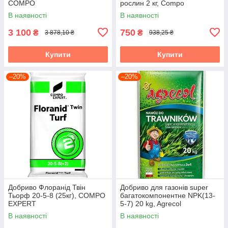
COMPO
рослин 2 кг, Compo
В наявності
В наявності
3 100
750
₴
₴
3 878,10 ₴
938,25 ₴
Купити
Купити
–20%
–20%
Добриво Флоранід Твін
Добриво для газонів super
Тьорф 20-5-8 (25кг), COMPO
багатокомпонентне NPK(13-
EXPERT
5-7) 20 kg, Agrecol
В наявності
В наявності