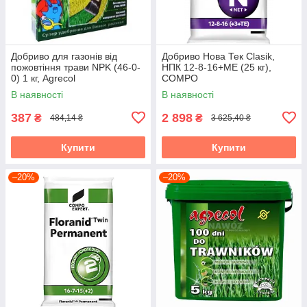
Добриво для газонів від
Добриво Нова Тек Clasik,
пожовтіння трави NPK (46-0-
НПК 12-8-16+МЕ (25 кг),
0) 1 кг, Agrecol
COMPO
В наявності
В наявності
387
2 898
₴
₴
484,14 ₴
3 625,40 ₴
Купити
Купити
–20%
–20%