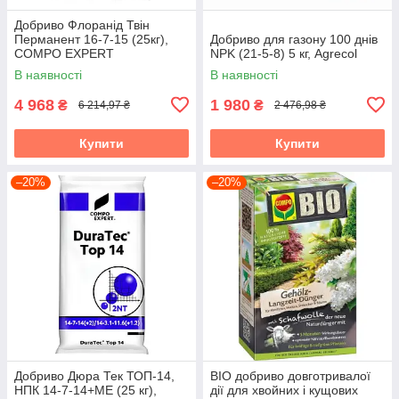
Добриво Флоранід Твін
Перманент 16-7-15 (25кг),
Добриво для газону 100 днів
COMPO EXPERT
NPK (21-5-8) 5 кг, Agrecol
В наявності
В наявності
4 968
1 980
₴
₴
6 214,97 ₴
2 476,98 ₴
Купити
Купити
–20%
–20%
Добриво Дюра Тек ТОП-14,
BIO добриво довготривалої
НПК 14-7-14+МЕ (25 кг),
дії для хвойних і кущових