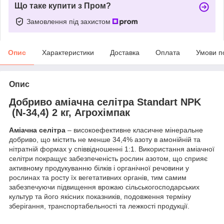
Що таке купити з Пром?
Замовлення під захистом
Опис
Характеристики
Доставка
Оплата
Умови п
Опис
Добриво аміачна селітра Standart NPK
(N-34,4) 2 кг, Агрохімпак
Аміачна селітра
– високоефективне класичне мінеральне
добриво, що містить не менше 34,4% азоту в амонійній та
нітратній формах у співвідношенні 1:1. Використання аміачної
селітри покращує забезпеченість рослин азотом, що сприяє
активному продукуванню білків і органічної речовини у
рослинах та росту їх вегетативних органів, тим самим
забезпечуючи підвищення врожаю сільськогосподарських
культур та його якісних показників, подовження терміну
зберігання, транспортабельності та лежкості продукції.