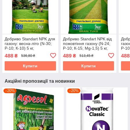
Добриво Standart NPK для
Добриво Standart NPK від
Добр
газону: весна-літо (N-30;
пожовтіння газону (N-24;
газо
Р-10; К-10) 5 кг,
Р-10; К-15; Mg-1,5) 5 кг,
Р-10;
Агрохімпак
Агрохімпак
Агро
488
489
488
₴
₴
536,80 ₴
513,45 ₴
Купити
Купити
Акційні пропозиції та новинки
–20%
–20%