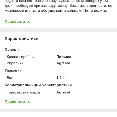
підсіяти насіння трав спочатку вздовж, а потім поперек у 1/3
дози, необхідної при закладці газону. Весь газон прогрести, по
можливості втоптати або ущільнити валиком. Потім полити.
Приховати
Характеристики
Основні
Країна виробник
Польща
Виробник
Agrecol
Упаковка
Вага
1.2 кг
Користувальницькі характеристики
Торговельна марка
Agrecol
Приховати