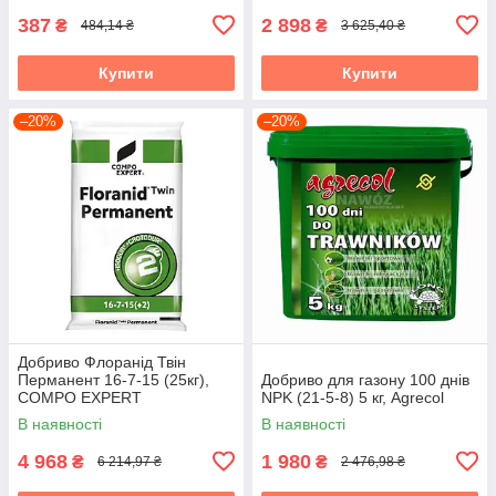
387
2 898
₴
₴
484,14 ₴
3 625,40 ₴
Купити
Купити
–20%
–20%
Добриво Флоранід Твін
Перманент 16-7-15 (25кг),
Добриво для газону 100 днів
COMPO EXPERT
NPK (21-5-8) 5 кг, Agrecol
В наявності
В наявності
4 968
1 980
₴
₴
6 214,97 ₴
2 476,98 ₴