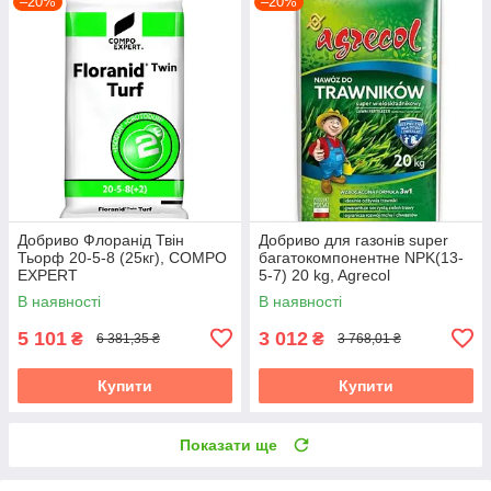
–20%
–20%
Добриво Флоранід Твін
Добриво для газонів super
Тьорф 20-5-8 (25кг), COMPO
багатокомпонентне NPK(13-
EXPERT
5-7) 20 kg, Agrecol
В наявності
В наявності
5 101
3 012
₴
₴
6 381,35 ₴
3 768,01 ₴
Купити
Купити
Показати ще