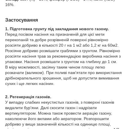
16%.
Застосування
1. Підготовка грунту під закладання нового газону.
Перед посівом насіння на призначеній для цієї мети
перекопаній та добре розрівненій поверхні рівномірно
розсіяти добриво в кількості 20 г на 1 м2 або 1,2 кг на 60м2.
Розсіяне добриво розмішати граблями з грунтом. Рівномірно
розсіяти насіння трав за рекомендацією виробника насіння з
упаковки. Насіння розмішати з грунтом на глибину до 1 см.
В міру можливості, засіяну таким чином площу легко
розкачати (валиком). При поливі пам'ятати про використання
дрібнокрапельного зрошення, щоб не допустити вимивання
сухих і ще легких насінин.
2. Регенерація газонів.
У випадку слабких некустистых газонів, з поверхні газонів
видалити бур'яни. Далі скосити газон і надрізати
вертикулятором. Можна також провести аерацію газону,
наколюючи його вилами або аератором. Розпорошити
добриво у вище зазначеній кількості на одиницю площі,