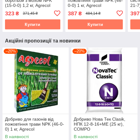
боротьби з мохом NPK
пожовтіння трави NPK (46-
сист
(15-0-0) 1,2 кг, Agrecol
0-0) 1 кг, Agrecol
21-7)
323
387
397
₴
₴
371,45 ₴
484,14 ₴
Купити
Купити
Акційні пропозиції та новинки
–20%
–20%
Добриво для газонів від
Добриво Нова Тек Clasik,
пожовтіння трави NPK (46-0-
НПК 12-8-16+МЕ (25 кг),
0) 1 кг, Agrecol
COMPO
В наявності
В наявності