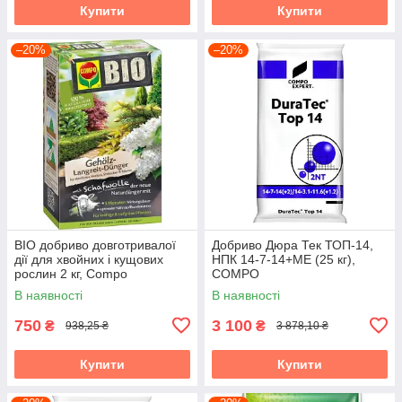
Купити
Купити
–20%
–20%
BIO добриво довготривалої
Добриво Дюра Тек ТОП-14,
дії для хвойних і кущових
НПК 14-7-14+МЕ (25 кг),
рослин 2 кг, Compo
COMPO
В наявності
В наявності
750
3 100
₴
₴
938,25 ₴
3 878,10 ₴
Купити
Купити