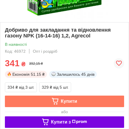
Добриво для закладання та відновлення
газону NPK (16-14-16) 1,2, Agrecol
В наявності
Код: 46972
Опт і роздріб
341
₴
392,15 ₴
Економія
51.15 ₴
Залишилось
45 днів
334 ₴
від 3 шт.
329 ₴
від 5 шт.
Купити
або
Купити з