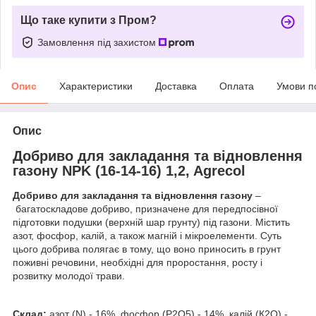
Що таке купити з Пром?
Замовлення під захистом
Опис
Характеристики
Доставка
Оплата
Умови п
Опис
Добриво для закладання та відновлення
газону NPK (16-14-16) 1,2, Agrecol
Добриво для закладання та відновлення газону
–
багатоскладове добриво, призначене для передпосівної
підготовки подушки (верхній шар грунту) під газони. Містить
азот, фосфор, калій, а також магній і мікроелементи. Суть
цього добрива полягає в тому, що воно приносить в грунт
поживні речовини, необхідні для проростання, росту і
розвитку молодої трави.
Склад:
азот (N) - 16%, фосфор (P2O5) - 14%, калій (К2О) -