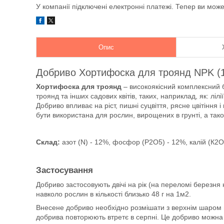
У компанії підключені електронні платежі. Тепер ви мож
Опис
Добриво Хортифоска для троянд NPK (12-
Хортифоска для троянд
– високоякісний комплексний 
троянд та інших садових квітів, таких, наприклад, як: лілі
Добриво впливає на ріст, пишні суцвіття, рясне цвітіння
бути використана для рослин, вирощених в грунті, а тако
Склад:
азот (N) - 12%, фосфор (P2O5) - 12%, калій (К2О)
Застосування
Добриво застосовують двічі на рік (на переломі березня 
навколо рослин в кількості близько 48 г на 1м2.
Внесене добриво необхідно розмішати з верхнім шаром грун
добрива повторюють втретє в серпні. Це добриво можна 