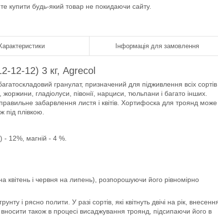
ете купити будь-який товар не покидаючи сайту.
Характеристики
Інформація для замовлення
12-12) 3 кг, Agrecol
багатоскладовий гранулат, призначений для підживлення всіх сортів
ї, жоржини, гладіолуси, півонії, нарциси, тюльпани і багато інших.
 і правильне забарвлення листя і квітів. Хортифоска для троянд може
ж під плівкою.
 - 12%, магній - 4 %.
на квітень і червня на липень), розпорошуючи його рівномірно
ту і рясно полити. У разі сортів, які квітнуть двічі на рік, внесенн
вносити також в процесі висаджування троянд, підсипаючи його в