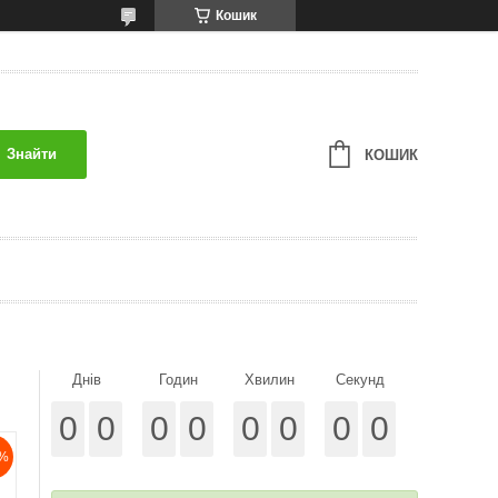
Кошик
Знайти
КОШИК
Днів
Годин
Хвилин
Секунд
0
0
0
0
0
0
0
0
%