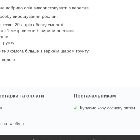
ннє добриво слід використовувати з вересня.
 способу вирощування рослин:
 кожні 20 літрів обсягу ємності
ожні 1 метр висоти / ширини рослини
вання
 грунту
йте якомога більше з верхнім шаром грунту.
и водою.
оставки та оплати
Постачальникам
а
Купуємо кору соснову оптом
ння та обмін