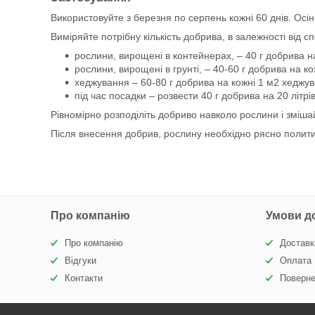
Використовуйте з березня по серпень кожні 60 днів. Осі
Виміряйте потрібну кількість добрива, в залежності від
рослини, вирощені в контейнерах, – 40 г добрива на
рослини, вирощені в грунті, – 40-60 г добрива на к
хеджування – 60-80 г добрива на кожні 1 м2 хеджу
під час посадки – розвести 40 г добрива на 20 літрів
Рівномірно розподіліть добриво навколо рослини і зміша
Після внесення добрив, рослину необхідно рясно полит
Про компанію
Умови д
Про компанію
Доставк
Відгуки
Оплата
Контакти
Поверне