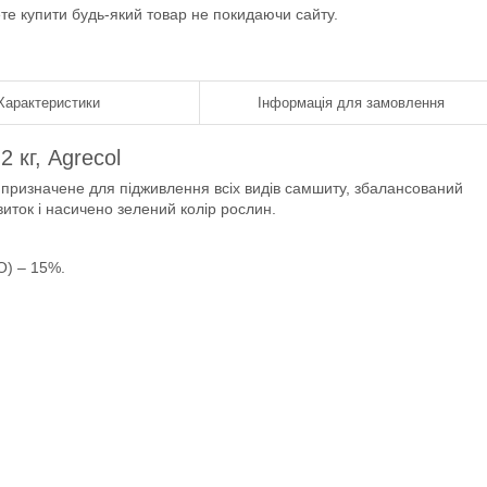
ете купити будь-який товар не покидаючи сайту.
Характеристики
Інформація для замовлення
 кг, Agrecol
 призначене для підживлення всіх видів самшиту, збалансований
виток і насичено зелений колір рослин.
O) – 15%.