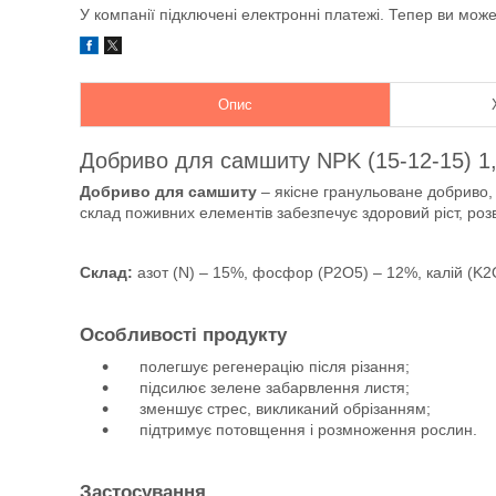
У компанії підключені електронні платежі. Тепер ви мож
Опис
Добриво для самшиту NPK (15-12-15) 1,2
Добриво для самшиту
– якісне гранульоване добриво,
склад поживних елементів забезпечує здоровий ріст, роз
Склад:
азот (N) – 15%, фосфор (P2O5) – 12%, калій (K2
Особливості продукту
полегшує регенерацію після різання;
підсилює зелене забарвлення листя;
зменшує стрес, викликаний обрізанням;
підтримує потовщення і розмноження рослин.
Застосування