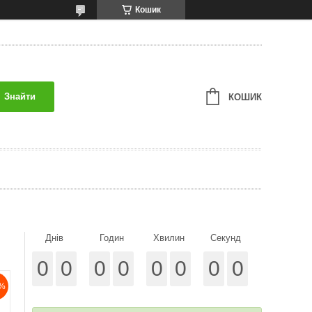
Кошик
Знайти
КОШИК
Днів
Годин
Хвилин
Секунд
0
0
0
0
0
0
0
0
%