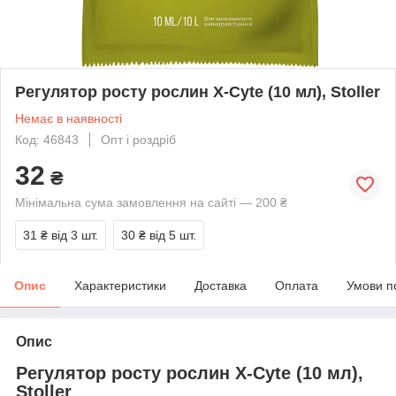
Регулятор росту рослин X-Cyte (10 мл), Stoller
Немає в наявності
Код: 46843
Опт і роздріб
32
₴
Мінімальна сума замовлення на сайті — 200 ₴
31 ₴
від 3 шт.
30 ₴
від 5 шт.
Опис
Характеристики
Доставка
Оплата
Умови п
Опис
Регулятор росту рослин X-Cyte (10 мл),
Stoller