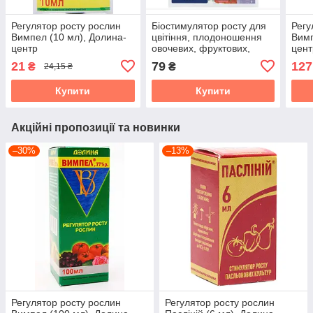
Регулятор росту рослин
Біостимулятор росту для
Регу
Вимпел (10 мл), Долина-
цвітіння, плодоношення
Вимп
центр
овочевих, фруктових,
цент
ягідних рослин, 25 мл,
21
79
127
₴
₴
24,15 ₴
YaraVita
Купити
Купити
Акційні пропозиції та новинки
–30%
–13%
Регулятор росту рослин
Регулятор росту рослин