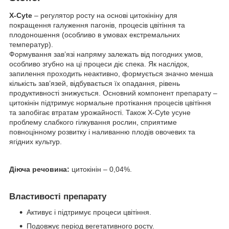
X-Cyte
– регулятор росту на основі цитокініну для
покращення галуження пагонів, процесів цвітіння та
плодоношення (особливо в умовах екстремальних
температур).
Формування зав’язі напряму залежать від погодних умов,
особливо згубно на ці процеси діє спека. Як наслідок,
запилення проходить неактивно, формується значно менша
кількість зав’язей, відбувається їх опадання, рівень
продуктивності знижується. Основний компонент препарату –
цитокінін підтримує нормальне протікання процесів цвітіння
та запобігає втратам урожайності. Також X-Cyte усуне
проблему слабкого гілкування рослин, сприятиме
повноцінному розвитку і наливанню плодів овочевих та
ягідних культур.
Діюча речовина:
цитокінін – 0,04%.
Властивості препарату
Активує і підтримує процеси цвітіння.
Подовжує період вегетативного росту.