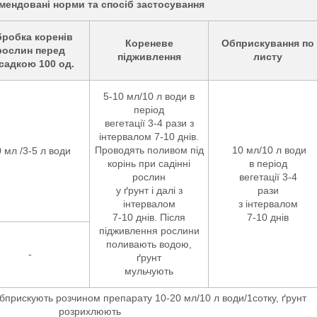
мендовані норми та спосіб застосування
робка коренів
Кореневе
Обприскування
по
рослин перед
підживлення
листу
садкою 100 од.
5-10 мл/10 л води в
період
вегетації 3-4 рази з
інтервалом 7-10 днів.
Проводять поливом під
10 мл/10 л води
 мл /3-5 л води
корінь при садінні
в період
рослин
вегетації 3-4
у ґрунт і далі з
рази
інтервалом
з інтервалом
7-10 днів. Після
7-10 днів
підживлення рослини
поливають водою,
-
ґрунт
мульчують
обприскують розчином препарату 10-20 мл/10 л води/1сотку, ґрунт
розрихлюють