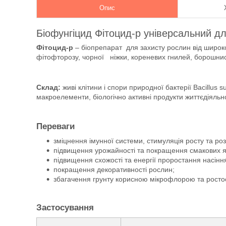
Опис
Біофунгіцид Фітоцид-р універсальний дл
Фітоцид-р
– біопрепарат для захисту рослин від широко
фітофторозу, чорної ніжки, кореневих гнилей, борошнисто
Склад:
живі клітини і спори природної бактерії Bacillus su
макроелементи, біологічно активні продукти життєдіяльно
Переваги
зміцнення імунної системи, стимуляція росту та ро
підвищення урожайності та покращення смакових я
підвищення схожості та енергії проростання насінн
покращення декоративності рослин;
збагачення грунту корисною мікрофлорою та рос
Застосування