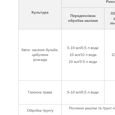
Реко
Культура
Об
Передпосівна
обробка насіння
по
5-10 мл/0,5 л води
Квіти: насіння бульби,
цибулини
10 мл/10 л води
10
розсада
10 мл/3-5 л води
Газонна трава
5-10 мл/0,5 л води
Рослинні рештки та ґрунт 
Обробка ґрунту