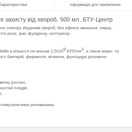
Характеристики
Інформація для замовлення
я захисту від хвороб, 500 мл, БТУ-Центр
го спектру збудників хвороб, без ефекту звикання: парші,
ї роси, іржі, фузаріозу, септоріозу;
9
3
btilis в кількості не менше 1,0х10
КУО/см
, а також мікро- та
сті бактерій: ферменти, вітаміни, фунгіцидні речовини.
звитку рослин;
костей плодів;
я;
тостимулюючими речовинами.