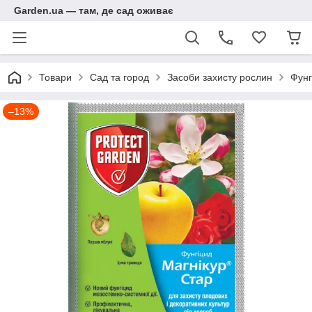
Garden.ua — там, де сад оживає
Товари
Сад та город
Засоби захисту рослин
Фунг
–13%