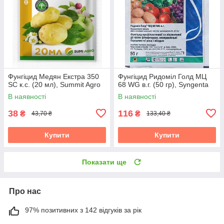
Фунгіцид Медян Екстра 350
Фунгіцид Ридоміл Голд МЦ
SC к.с. (20 мл), Summit Agro
68 WG в.г. (50 гр), Syngenta
В наявності
В наявності
38
116
₴
₴
43,70 ₴
133,40 ₴
Купити
Купити
Показати ще
Про нас
97% позитивних з 142 відгуків за рік