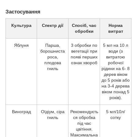
Застосування
Культура
Спектр дії
Спосіб, час
Норма
обробки
витрат
Яблуня
Парша,
3 обробки по
5 мл на 10 л
борошниста
вегетації при
води (з
роса,
появі перших
витратою
плодова
ознак хвороб
робочої
гниль
рідини на 6- 8
дерев віком
до 5 років або
на 3-4 дерева
віком понад 5
років).
Виноград
Оїдіум, сіра
Рекомендуєть
5 мл/10л/
гниль
ся обробка
сотку
під час
цвітіння.
Максимальна