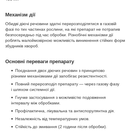
Механізм дії
Обидві діючі речовини здатні перерозподілятися в газовій
фазі по тих частинах рослини, на які препарат не потрапив
безпосередньо під час обробки. Різнобічні механізми дії
роблять малоймовірною можливість виникнення стійких форм
збудників хвороб.
Основні переваги препарату
Поєднання двох діючих речовин з принципово
різними механізмами дії запобігає резистентності.
Повний перерозподіл препарату — через газову фазу
і шляхом системної дії.
Гнучке застосування з можливістю подовження
інтервалу між обробками.
Профілактична, лікувальна та антиспорулянтна дія.
Незалежність від температурних умов.
Стійкість до змивання (2 години після обробки).