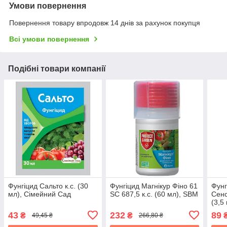
Умови повернення
Повернення товару впродовж 14 днів за рахунок покупця
Всі умови повернення
Подібні товари компанії
Фунгіцид Сальто к.с. (30
Фунгіцид Магнікур Фіно 61
Фунг
мл), Сімейний Сад
SC 687,5 к.с. (60 мл), SBM
Сенс
(3,5
43
232
89
₴
₴
49,45 ₴
266,80 ₴