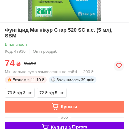
Фунгіцид Магнікур Стар 520 SC к.с. (5 мл),
SBM
В наявності
Код: 47930
Опт і роздріб
74
₴
85,10 ₴
Мінімальна сума замовлення на сайті — 200 ₴
Економія
11.10 ₴
Залишилось
39 днів
73 ₴
від 3 шт.
72 ₴
від 5 шт.
Купити
або
Купити з