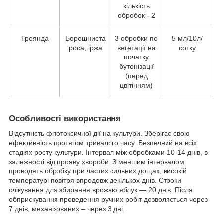
кількість
обробок - 2
Троянда
Борошниста
3 обробки по
5 мл/10л/
роса, іржа
вегетації на
сотку
початку
бутонізації
(перед
цвітінням)
Особливості використання
Відсутність фітотоксичної дії на культури. Зберігає свою
ефективність протягом тривалого часу. Безпечний на всіх
стадіях росту культури. Інтервал між обробками-10-14 днів, в
залежності від прояву хвороби. З меншим інтервалом
проводять обробку при частих сильних дощах, високій
температурі повітря впродовж декількох днів. Строки
очікування для збирання врожаю яблук — 20 днів. Після
обприскування проведення ручних робіт дозволяється через
7 днів, механізованих – через 3 дні.