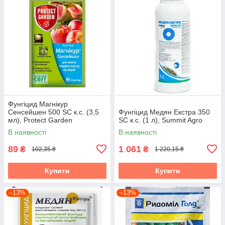
Фунгіцид Магнікур
Сенсейшен 500 SC к.с. (3,5
Фунгіцид Медян Екстра 350
мл), Protect Garden
SC к.с. (1 л), Summit Agro
В наявності
В наявності
89
1 061
₴
₴
102,35 ₴
1 220,15 ₴
Купити
Купити
–13%
–13%