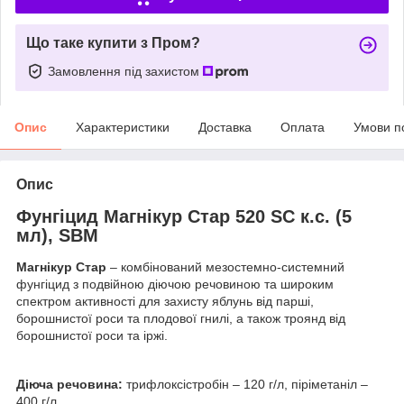
Що таке купити з Пром?
Замовлення під захистом
Опис
Характеристики
Доставка
Оплата
Умови п
Опис
Фунгіцид Магнікур Стар 520 SC к.с. (5
мл), SBM
Магнікур Стар
– комбінований мезостемно-системний
фунгіцид з подвійною діючою речовиною та широким
спектром активності для захисту яблунь від парші,
борошнистої роси та плодової гнилі, а також троянд від
борошнистої роси та іржі.
Діюча речовина:
трифлоксістробін – 120 г/л, піріметаніл –
400 г/л