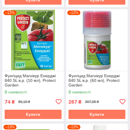
–13%
–13%
Фунгіцид Магнікур Енерджі
Фунгіцид Магнікур Енерджі
840 SL в.р. (10 мл), Protect
840 SL в.р. (60 мл), Protect
Garden
Garden
В наявності
В наявності
74
267
₴
₴
85,10 ₴
307,05 ₴
Купити
Купити
–13%
–13%