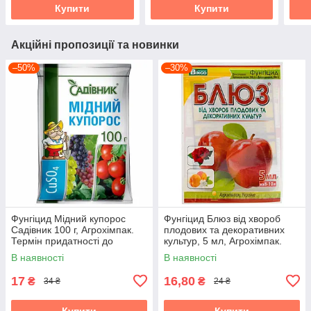
Купити
Купити
Акційні пропозиції та новинки
–50%
–30%
Фунгіцид Мідний купорос
Фунгіцид Блюз від хвороб
Садівник 100 г, Агрохімпак.
плодових та декоративних
Термін придатності до
культур, 5 мл, Агрохімпак.
25.11.2026
Термін придатності до
В наявності
В наявності
04.08.2026
17
16,80
₴
₴
34 ₴
24 ₴
Купити
Купити