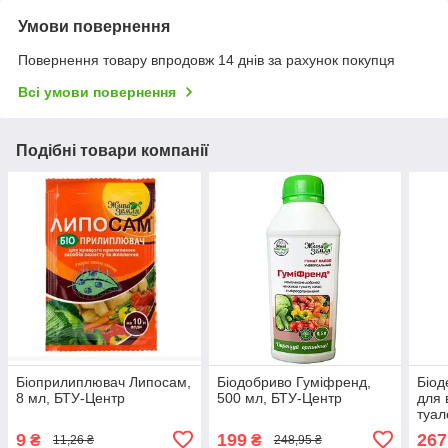
Умови повернення
Повернення товару впродовж 14 днів за рахунок покупця
Всі умови повернення
Подібні товари компанії
Біоприлиплювач Липосам,
Біодобриво Гуміфренд,
Біод
8 мл, БТУ-Центр
500 мл, БТУ-Центр
для 
туале
біол
9
199
267
₴
₴
11,26 ₴
248,95 ₴
мл, 