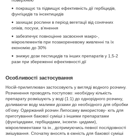
покращує та підвищує ефективність дії гербіцидів,
фунгіцидів та інсектицидів
захищає рослини в період вегетації від сонячних
опіків, посухи, в’янення
забезпечує повноцінне засвоєння макро-,
мікроелементів при позакореневому живленні та їх
економію до 30%
знижує дози пестицидів та інших препаратів у 1,5-2
рази при збереженні ефективності дії
Особливості застосування
Носій-прилиплювач застосовують у вигляді водного розчину.
Розчинення проводять поступово: необхідну кількість
препарату розмішують у воді (1:1) до однорідного розчину,
доливаючи воду малими дозами до необхідного для обробки
об’єму. Одержаний розчин Липосаму використову- ють для
приготування бакової суміші з іншими препаратами
(фунгіцидами, гербіцидами, інсекти- цидами),
мікроелементами та ін., дотримуючись певної послідовності
змішування. Спочатку вносять в ємність для бакової суміші