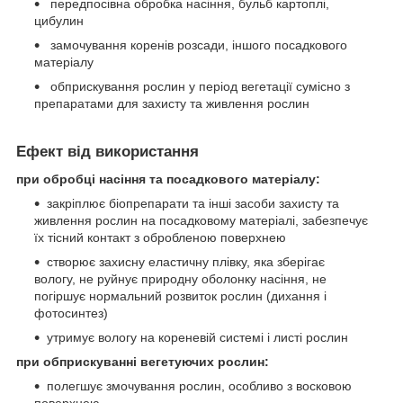
передпосівна обробка насіння, бульб картоплі,
цибулин
замочування коренів розсади, іншого посадкового
матеріалу
обприскування рослин у період вегетації сумісно з
препаратами для захисту та живлення рослин
Ефект від використання
при обробці насіння та посадкового матеріалу:
закріплює біопрепарати та інші засоби захисту та
живлення рослин на посадковому матеріалі, забезпечує
їх тісний контакт з обробленою поверхнею
створює захисну еластичну плівку, яка зберігає
вологу, не руйнує природну оболонку насіння, не
погіршує нормальний розвиток рослин (дихання і
фотосинтез)
утримує вологу на кореневій системі і листі рослин
при обприскуванні вегетуючих рослин:
полегшує змочування рослин, особливо з восковою
поверхнею