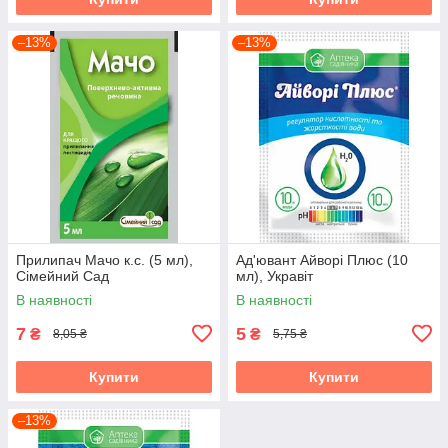
–13%
–13%
Прилипач Мачо к.с. (5 мл),
Ад'ювант Айворі Плюс (10
Сімейний Сад
мл), Укравіт
В наявності
В наявності
7
5
₴
₴
8,05 ₴
5,75 ₴
Купити
Купити
–13%