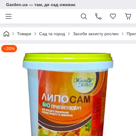
Garden.ua — там, де сад оживає
Товари
Сад та город
Засоби захисту рослин
Прил
–20%