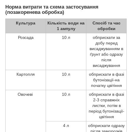
Норма витрати та схема застосування
(позакоренева обробка)
Культура
Кількість води на
Спосіб та час
1 ампулу
обробки
Розсада
10 л
обприскати за
добу перед
висаджуванням в
ґрунт або одразу
після
висаджування
Картопля
10 л
обприскати в фазі
бутонізації-на
початку цвітіння
Овочеві
10 л
обприскати в фазі
2-3 справжніх
листки, потім в
період бутонізації-
цвітіння
4 л
обприскати одразу
після заморозків