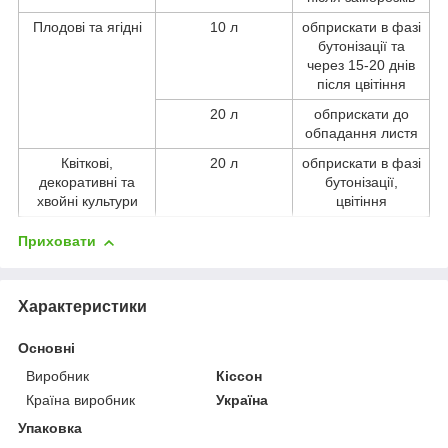
Плодові та ягідні
10 л
обприскати в фазі
бутонізації та
через 15-20 днів
після цвітіння
20 л
обприскати до
обпадання листя
Квіткові,
20 л
обприскати в фазі
декоративні та
бутонізації,
хвойні культури
цвітіння
Приховати
Характеристики
Основні
Виробник
Кіссон
Країна виробник
Україна
Упаковка