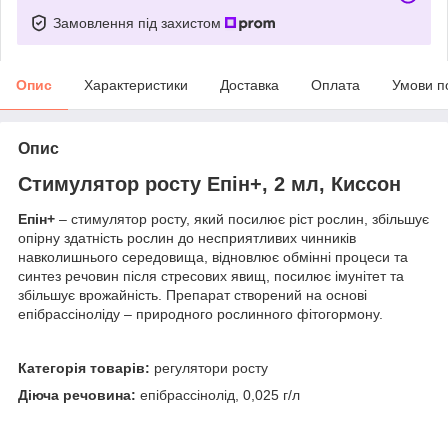
Замовлення під захистом
Опис
Характеристики
Доставка
Оплата
Умови п
Опис
Стимулятор росту Епін+, 2 мл, Киссон
Епін+
– стимулятор росту, який посилює ріст рослин, збільшує
опірну здатність рослин до несприятливих чинників
навколишнього середовища, відновлює обмінні процеси та
синтез речовин після стресових явищ, посилює імунітет та
збільшує врожайність. Препарат створений на основі
епібрассіноліду – природного рослинного фітогормону.
Категорія товарів:
регулятори росту
Діюча речовина:
епібрассінолід, 0,025 г/л