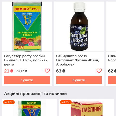
Регулятор росту рослин
Стимулятор росту
Стим
Вимпел (10 мл), Долина-
Регоплант Лохина 40 мл,
Root
центр
Агробіотех
21
63
62
₴
₴
24,15 ₴
Купити
Купити
Акційні пропозиції та новинки
–30%
–13%