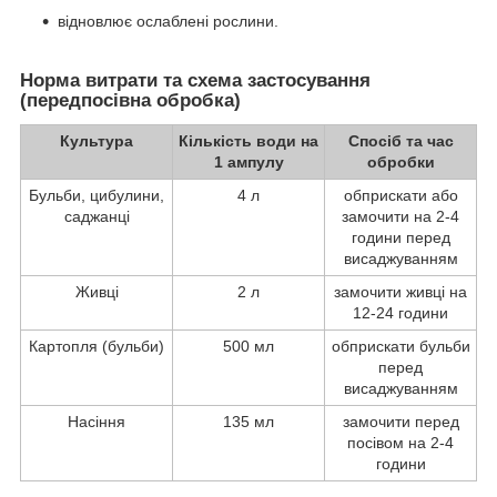
відновлює ослаблені рослини.
Норма витрати та схема застосування
(передпосівна обробка)
Культура
Кількість води на
Спосіб та час
1 ампулу
обробки
Бульби, цибулини,
4 л
обприскати або
саджанці
замочити на 2-4
години перед
висаджуванням
Живці
2 л
замочити живці на
12-24 години
Картопля (бульби)
500 мл
обприскати бульби
перед
висаджуванням
Насіння
135 мл
замочити перед
посівом на 2-4
години