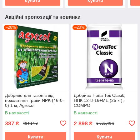
Купити
Купити
Акційні пропозиції та новинки
–20%
–20%
Добриво для газонів від
Добриво Нова Тек Clasik,
пожовтіння трави NPK (46-0-
НПК 12-8-16+МЕ (25 кг),
0) 1 кг, Agrecol
COMPO
В наявності
В наявності
387
2 898
₴
₴
484,14 ₴
3 625,40 ₴
Купити
Купити