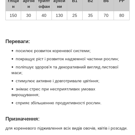
гліци
аргіні
трипт
аукси
В
1
В
2
В
6
РР
н
н
офан
ни
150
30
40
130
25
35
70
80
Переваги:
посилює розвиток кореневої системи;
покращує ріст і розвиток надземної частини рослин;
поліпшує здоров’я та декоративний вигляд листової
маси;
стимулює активне і довготривале цвітіння;
знімає стрес при несприятливих умовах
вирощування;
сприяє збільшенню продуктивності рослин.
Призначення:
для кореневого підживлення всіх видів овочів, квітів і розсади.