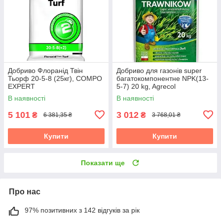
Добриво Флоранід Твін
Добриво для газонів super
Тьорф 20-5-8 (25кг), COMPO
багатокомпонентне NPK(13-
EXPERT
5-7) 20 kg, Agrecol
В наявності
В наявності
5 101
3 012
₴
₴
6 381,35 ₴
3 768,01 ₴
Купити
Купити
Показати ще
Про нас
97% позитивних з 142 відгуків за рік