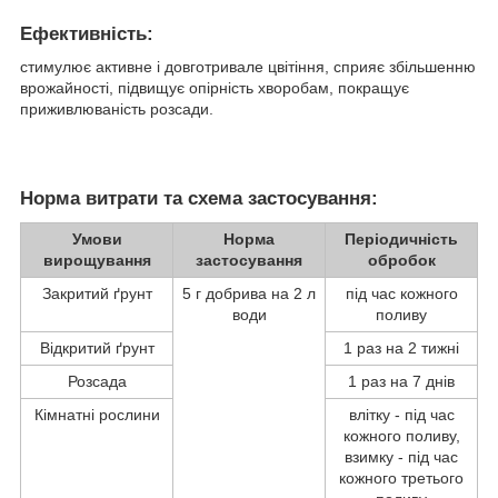
Ефективність:
стимулює активне і довготривале цвітіння, сприяє збільшенню
врожайності, підвищує опірність хворобам, покращує
приживлюваність розсади.
Норма витрати та схема застосування:
Умови
Норма
Періодичність
вирощування
застосування
обробок
Закритий ґрунт
5 г добрива на 2 л
під час кожного
води
поливу
Відкритий ґрунт
1 раз на 2 тижні
Розсада
1 раз на 7 днів
Кімнатні рослини
влітку - під час
кожного поливу,
взимку - під час
кожного третього