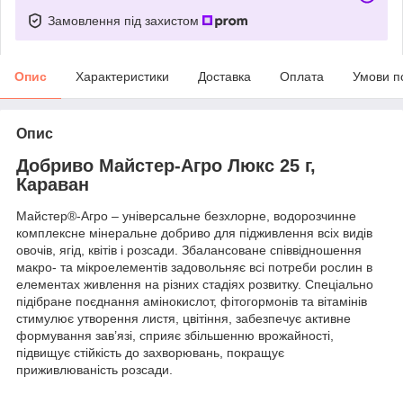
Замовлення під захистом
Опис
Характеристики
Доставка
Оплата
Умови п
Опис
Добриво Майстер-Агро Люкс 25 г,
Караван
Майстер®-Агро – універсальне безхлорне, водорозчинне
комплексне мінеральне добриво для підживлення всіх видів
овочів, ягід, квітів і розсади. Збалансоване співвідношення
макро- та мікроелементів задовольняє всі потреби рослин в
елементах живлення на різних стадіях розвитку. Спеціально
підібране поєднання амінокислот, фітогормонів та вітамінів
стимулює утворення листя, цвітіння, забезпечує активне
формування зав’язі, сприяє збільшенню врожайності,
підвищує стійкість до захворювань, покращує
приживлюваність розсади.