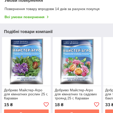
Умови повернення
Повернення товару впродовж 14 днів за рахунок покупця
Всі умови повернення
Подібні товари компанії
Добриво Майстер-Агро
Добриво Майстер-Агро
Добр
для кімнатних рослин 25 г,
для кімнатних та садових
для 
Караван
троянд 25 г, Караван
бакл
15
18
33
₴
₴