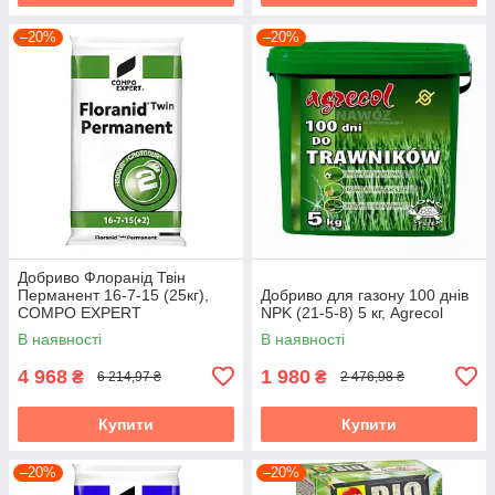
–20%
–20%
Добриво Флоранід Твін
Перманент 16-7-15 (25кг),
Добриво для газону 100 днів
COMPO EXPERT
NPK (21-5-8) 5 кг, Agrecol
В наявності
В наявності
4 968
1 980
₴
₴
6 214,97 ₴
2 476,98 ₴
Купити
Купити
–20%
–20%