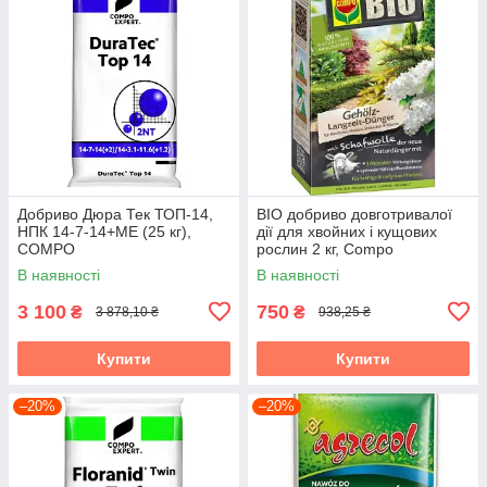
Добриво Дюра Тек ТОП-14,
BIO добриво довготривалої
НПК 14-7-14+МЕ (25 кг),
дії для хвойних і кущових
COMPO
рослин 2 кг, Compo
В наявності
В наявності
3 100
750
₴
₴
3 878,10 ₴
938,25 ₴
Купити
Купити
–20%
–20%