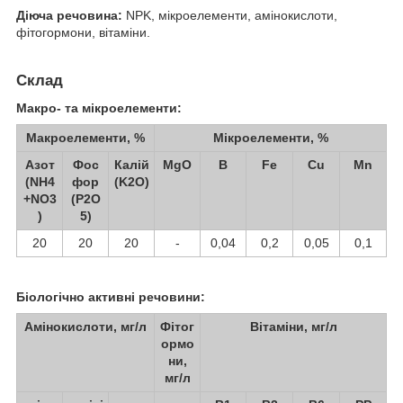
Діюча речовина:
NPK, мікроелементи, амінокислоти,
фітогормони, вітаміни.
Склад
Макро- та мікроелементи:
Макроелементи, %
Мікроелементи, %
Азот
Фос
Калій
MgO
B
Fe
Cu
Mn
(NH
4
фор
(K
2
O)
+NO
3
(P
2
O
)
5
)
20
20
20
-
0,04
0,2
0,05
0,1
Біологічно активні речовини:
Амінокислоти, мг/л
Фітог
Вітаміни, мг/л
ормо
ни,
мг/л