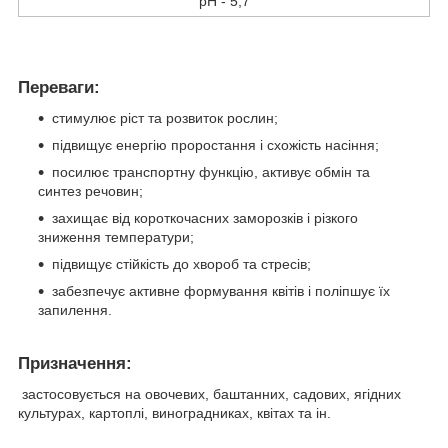
рН - 5,7
Переваги:
стимулює ріст та розвиток рослин;
підвищує енергію проростання і схожість насіння;
посилює транспортну функцію, активує обмін та
синтез речовин;
захищає від короткочасних заморозків і різкого
зниження температури;
підвищує стійкість до хвороб та стресів;
забезпечує активне формування квітів і поліпшує їх
запилення.
Призначення:
застосовується на овочевих, баштанних, садових, ягідних
культурах, картоплі, виноградниках, квітах та ін.