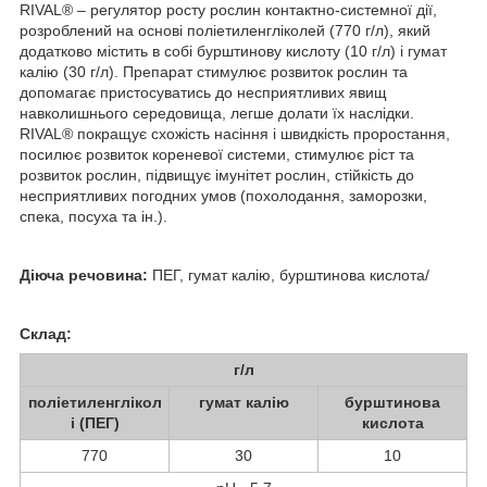
RIVAL
®
– регулятор росту рослин контактно-системної дії,
розроблений на основі поліетиленгліколей (770 г/л), який
додатково містить в собі бурштинову кислоту (10 г/л) і гумат
калію (30 г/л). Препарат стимулює розвиток рослин та
допомагає пристосуватись до несприятливих явищ
навколишнього середовища, легше долати їх наслідки.
RIVAL
®
покращує схожість насіння і швидкість проростання,
посилює розвиток кореневої системи, стимулює ріст та
розвиток рослин, підвищує імунітет рослин, стійкість до
несприятливих погодних умов (похолодання, заморозки,
спека, посуха та ін.).
Діюча речовина:
ПЕГ, гумат калію, бурштинова кислота/
Склад:
г/л
поліетиленглікол
гумат калію
бурштинова
і (ПЕГ)
кислота
770
30
10