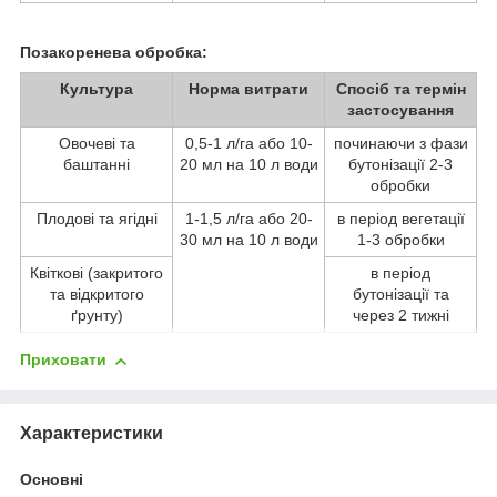
Позакоренева обробка:
Культура
Норма витрати
Спосіб та термін
застосування
Овочеві та
0,5-1 л/га або 10-
починаючи з фази
баштанні
20 мл на 10 л води
бутонізації 2-3
обробки
Плодові та ягідні
1-1,5 л/га або 20-
в період вегетації
30 мл на 10 л води
1-3 обробки
Квіткові (закритого
в період
та відкритого
бутонізації та
ґрунту)
через 2 тижні
Приховати
Характеристики
Основні