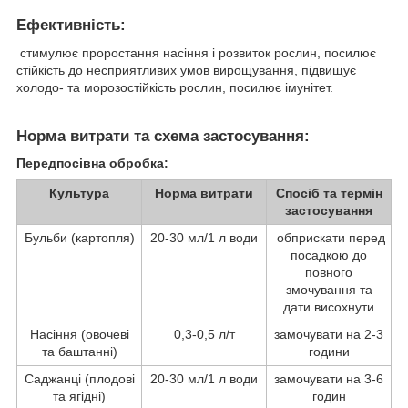
Ефективність:
стимулює проростання насіння і розвиток рослин, посилює
стійкість до несприятливих умов вирощування, підвищує
холодо- та морозостійкість рослин, посилює імунітет.
Норма витрати та схема застосування:
Передпосівна обробка:
Культура
Норма витрати
Спосіб та термін
застосування
Бульби (картопля)
20-30 мл/1 л води
обприскати перед
посадкою до
повного
змочування та
дати висохнути
Насіння (овочеві
0,3-0,5 л/т
замочувати на 2-3
та баштанні)
години
Саджанці (плодові
20-30 мл/1 л води
замочувати на 3-6
та ягідні)
годин