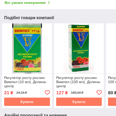
Всі умови повернення
Подібні товари компанії
Регулятор росту рослин
Регулятор росту рослин
Регу
Вимпел (10 мл), Долина-
Вимпел (100 мл), Долина-
100 
центр
центр
21
127
80
₴
₴
24,15 ₴
180,34 ₴
Купити
Купити
Акційні пропозиції та новинки