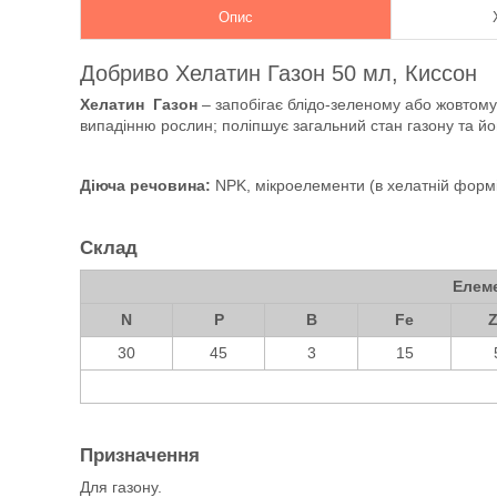
Опис
Добриво Хелатин Газон 50 мл, Киссон
Хелатин Газон
– запобігає блідо-зеленому або жовтому
випадінню рослин; поліпшує загальний стан газону та йог
Діюча речовина:
NPK, мікроелементи (в хелатній формі
Склад
Елеме
N
P
B
Fe
30
45
3
15
Призначення
Для газону.