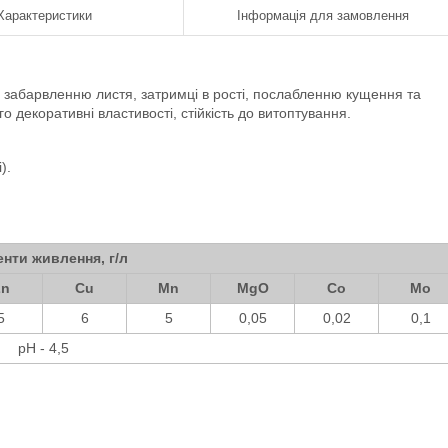
Характеристики
Інформація для замовлення
 забарвленню листя, затримці в рості, послабленню кущення та
о декоративні властивості, стійкість до витоптування.
).
нти живлення, г/л
Zn
Cu
Mn
MgO
Co
Mo
5
6
5
0,05
0,02
0,1
pH - 4,5