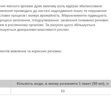
ня якісного врожаю дуже важливу роль відіграє збалансоване
живлення призводить до нестачі надходження інших та порушення
стових процесів і знижує врожайність. Мікроелементи підвищують
 процеси запилення, плодоутворення, засвоєння поживних речовин.
м в рослинному організмі. За рахунок цього збільшується
оліпшуються декоративні властивості рослин.
ментів живлення та корисних речовин;
Кількість води, в якому розчиняти 1 пакет (50 мл), л
10