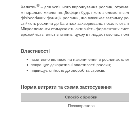
®
Хелатин
– для успішного вирощування рослин, отриман
мінеральне живлення. Дефіцит будь-якого з елементів 
фізіологічних функцій рослини, що викликає затримку ро
стійкість рослини до багатьох захворювань, посилюють
Мікроелементи стимулюють активність ферментних систе
врожайність, вміст вітамінів, цукру в плодах і овочах, п
Властивості
позитивно впливає на накопичення в рослинах еле
покращує декоративні властивості рослин;
підвищує стійкість до хвороб та стресів.
Норма витрати та схема застосування
Спосіб обробки
Позакоренева