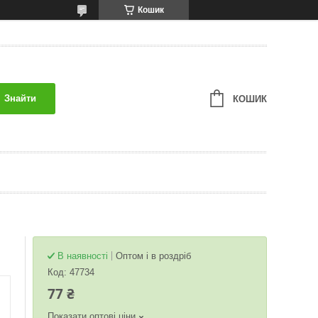
Кошик
Знайти
КОШИК
В наявності
Оптом і в роздріб
Код:
47734
77 ₴
Показати оптові ціни