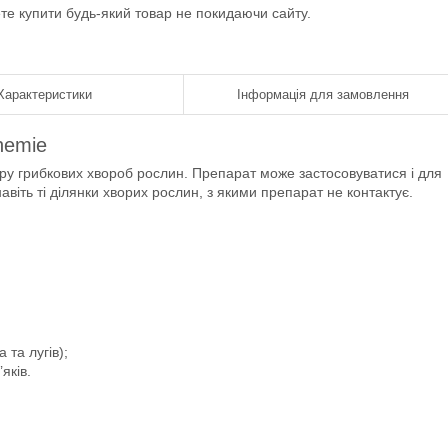
ете купити будь-який товар не покидаючи сайту.
Характеристики
Інформація для замовлення
hemie
тру грибкових хвороб рослин. Препарат може застосовуватися і для
віть ті ділянки хворих рослин, з якими препарат не контактує.
та лугів);
яків.