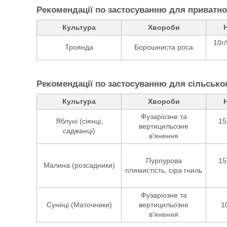
Рекомендації по застосуванню для приватно
Культура
Хвороби
10г/
Троянда
Борошниста роса
Рекомендації по застосуванню для сільсько
Культура
Хвороби
Фузаріозне та
Яблуні (сіянці,
15
вертицильозне
саджанці)
в'янення
Пурпурова
15
Малина (розсадники)
плямистість, сіра гниль
Фузаріозне та
Суниці (Маточники)
вертицильозне
1
в'янення