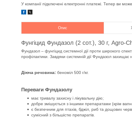
У компанії підключені електронні платежі. Тепер ви мож
Опис
Фунгіцид Фундазол (2 сот.), 30 г, Agro-C
Фундазол – фунгіцид системної дії проти широкого спек
профілактики. Завдяки системній дії Фундазол захищає на
Діюча речовина:
беноміл 500 г/кг.
Переваги Фундазолу
має тривалу захисну і лікувальну дію;
добре змішується з іншими препаратами (крім вапна 
є безпечним для птахів, бджіл, риб та дощових черв’
сумісний з більшістю препаратів.