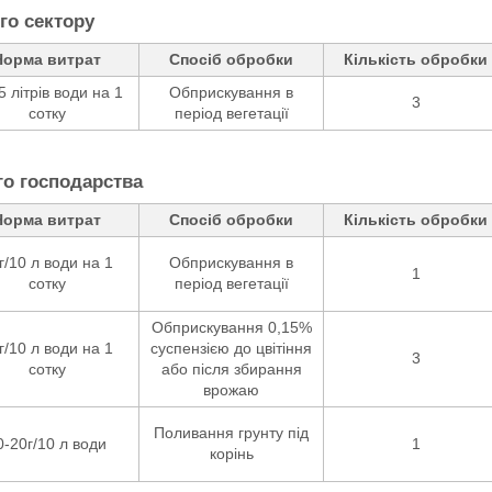
го сектору
Норма витрат
Спосіб обробки
Кількість обробки
5 літрів води на 1
Обприскування в
3
сотку
період вегетації
го господарства
Норма витрат
Спосіб обробки
Кількість обробки
г/10 л води на 1
Обприскування в
1
сотку
період вегетації
Обприскування 0,15%
г/10 л води на 1
суспензією до цвітіння
3
сотку
або після збирання
врожаю
Поливання грунту під
0-20г/10 л води
1
корінь