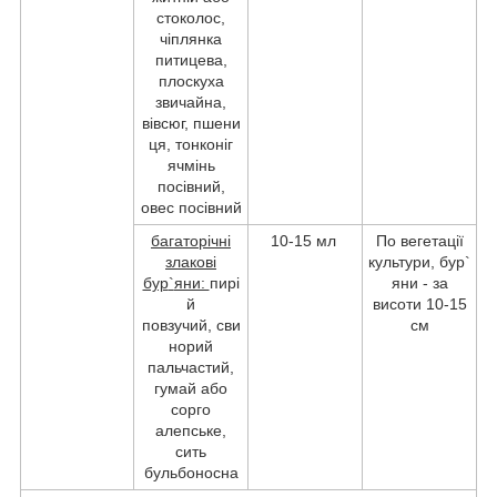
стоколос,
чіплянка
питицева,
плоскуха
звичайна,
вівсюг, пшени
ця, тонконіг
ячмінь
посівний,
овес посівний
багаторічні
10-15 мл
По вегетації
злакові
культури, бур`
бур
`
яни:
пирі
яни - за
й
висоти 10-15
повзучий, сви
см
норий
пальчастий,
гумай або
сорго
алепське,
сить
бульбоносна