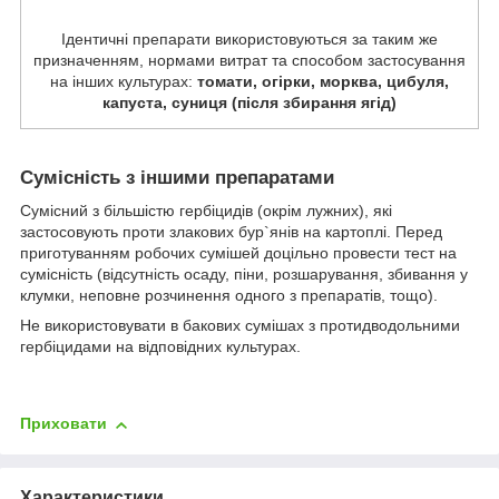
Ідентичні препарати використовуються за таким же
призначенням, нормами витрат та способом застосування
на інших культурах:
томати, огірки, морква, цибуля,
капуста, суниця (після збирання ягід)
Сумісність з іншими препаратами
Сумісний з більшістю гербіцидів (окрім лужних), які
застосовують проти злакових бур`янів на картоплі. Перед
приготуванням робочих сумішей доцільно провести тест на
сумісність (відсутність осаду, піни, розшарування, збивання у
клумки, неповне розчинення одного з препаратів, тощо).
Не використовувати в бакових сумішах з протидводольними
гербіцидами на відповідних культурах.
Приховати
Характеристики