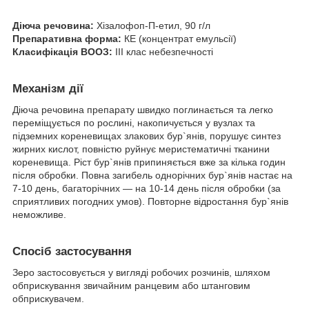
Діюча речовина:
Хізалофоп-П-етил, 90 г/л
Препаративна форма:
КЕ (концентрат емульсії)
Класифікація ВООЗ:
ІІІ клас небезпечності
Механізм дії
Діюча речовина препарату швидко поглинається та легко
переміщується по рослині, накопичується у вузлах та
підземних кореневищах злакових бур`янів, порушує синтез
жирних кислот, повністю руйнує меристематичні тканини
кореневища. Ріст бур`янів припиняється вже за кілька годин
після обробки. Повна загибель однорічних бур`янів настає на
7-10 день, багаторічних — на 10-14 день після обробки (за
сприятливих погодних умов). Повторне відростання бур`янів
неможливе.
Спосіб застосування
Зеро застосовується у вигляді робочих розчинів, шляхом
обприскування звичайним ранцевим або штанговим
обприскувачем.