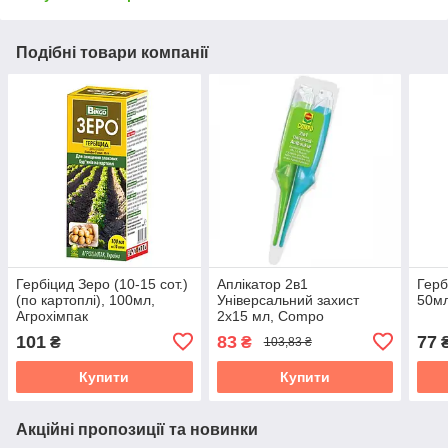
Подібні товари компанії
Гербіцид Зеро (10-15 сот.)
Аплікатор 2в1
Герб
(по картоплі), 100мл,
Універсальний захист
50мл
Агрохімпак
2х15 мл, Compo
101
83
77
₴
₴
103,83 ₴
Купити
Купити
Акційні пропозиції та новинки