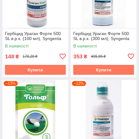
Гербіцид Ураган Форте 500
Гербіцид Ураган Форте 500
SL в.р.к. (100 мл), Syngenta
SL в.р.к. (300 мл), Syngenta
В наявності
В наявності
148
353
₴
₴
170,20 ₴
405,95 ₴
Купити
Купити
–13%
–13%