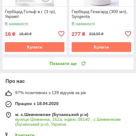
Гербіцид Гольф в.г. (3 гр),
Гербіцид Гезагард (300 мл),
Укравіт
Syngenta
В наявності
В наявності
16
277
₴
₴
18,40 ₴
318,55 ₴
Купити
Купити
Показати ще
Про нас
97% позитивних з 139 відгуків за рік
Працює з 18.04.2020
м. с.Шевченкове (Бучанський р-н)
вулиця Шевченка, 162а, індекс 08140 , с.Шевченкове
(Бучанський р-н), Україна
Контакти