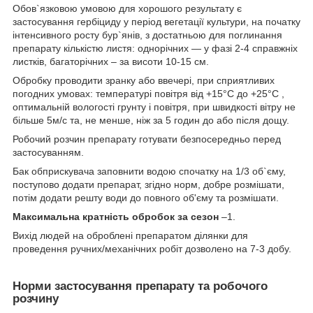
Обов`язковою умовою для хорошого результату є
застосування гербіциду у період вегетації культури, на початку
інтенсивного росту бур`янів, з достатньою для поглинання
препарату кількістю листя: однорічних — у фазі 2-4 справжніх
листків, багаторічних
– за висоти 10-15 см.
Обробку проводити зранку або ввечері, при сприятливих
погодних умовах: температурі повітря від +15°С до +25°С ,
оптимальній вологості грунту і повітря, при швидкості вітру не
більше 5м/с та, не менше, ніж за 5 годин до або після дощу.
Робочий розчин препарату готувати безпосередньо перед
застосуванням.
Бак обприскувача заповнити водою спочатку на 1/3 об`єму,
поступово додати препарат, згідно норм, добре розмішати,
потім додати решту води до повного об'єму та розмішати.
Максимальна кратність обробок за сезон
–1.
Вихід людей на оброблені препаратом ділянки для
проведення ручних/механічних робіт дозволено на 7-3 добу.
Норми застосування препарату та робочого
розчину