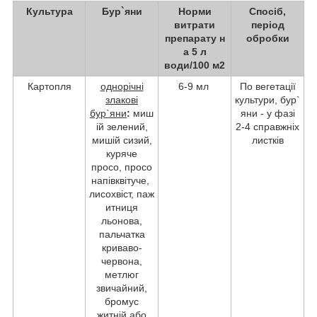
Культура
Бур
`
яни
Норми
Спосіб,
витрати
період
препарату н
обробки
а 5 л
води/100 м
2
Картопля
однорічні
6-9 мл
По вегетації
злакові
культури, бур`
бур
`
яни
:
миш
яни - у фазі
ій зелений,
2-4 справжніх
мишій сизий,
листків
куряче
просо, просо
напівквітуче,
лисохвіст, паж
итниця
льонова,
пальчатка
криваво-
червона,
метлюг
звичайний,
бромус
житній або