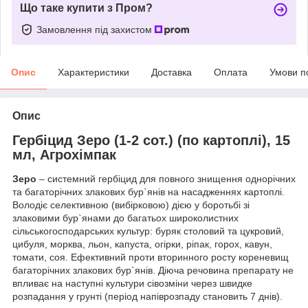
Що таке купити з Пром?
Замовлення під захистом
Опис
Характеристики
Доставка
Оплата
Умови п
Опис
Гербіцид Зеро (1-2 сот.) (по картоплі), 15
мл, Агрохімпак
Зеро
– системний гербіцид для повного знищення однорічних
та багаторічних злакових бур`янів на насадженнях картоплі.
Володіє селективною (вибірковою) дією у боротьбі зі
злаковими бур`янами до багатьох широколистних
сільськогосподарських культур: буряк столовий та цукровий,
цибуля, морква, льон, капуста, огірки, ріпак, горох, кавун,
томати, соя. Ефективний проти вторинного росту кореневищ
багаторічних злакових бур`янів. Діюча речовина препарату не
впливає на наступні культури сівозміни через швидке
розпадання у грунті (період напіврозпаду становить 7 днів).