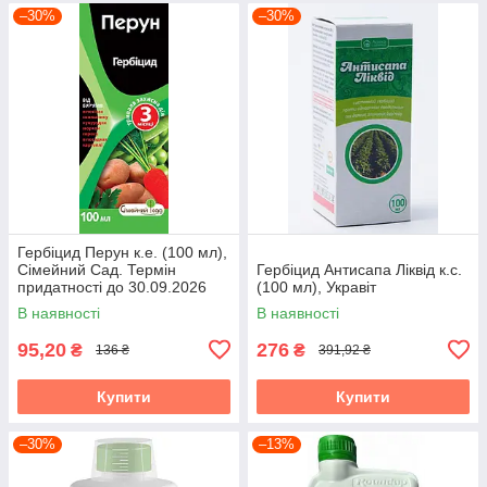
–30%
–30%
Гербіцид Перун к.е. (100 мл),
Сімейний Сад. Термін
Гербіцид Антисапа Ліквід к.с.
придатності до 30.09.2026
(100 мл), Укравіт
В наявності
В наявності
95,20
276
₴
₴
136 ₴
391,92 ₴
Купити
Купити
–30%
–13%