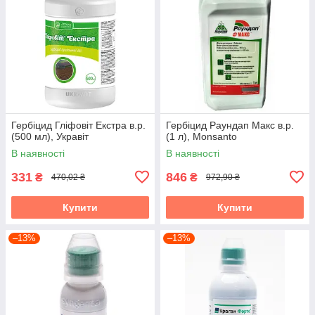
Гербіцид Гліфовіт Екстра в.р.
Гербіцид Раундап Макс в.р.
(500 мл), Укравіт
(1 л), Monsanto
В наявності
В наявності
331
846
₴
₴
470,02 ₴
972,90 ₴
Купити
Купити
–13%
–13%