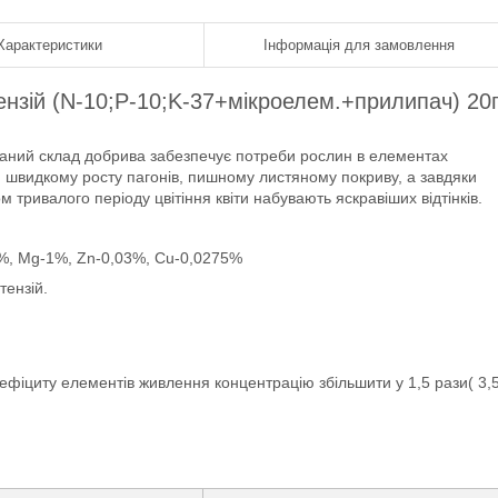
Характеристики
Інформація для замовлення
тензій (N-10;P-10;K-37+мікроелем.+прилипач) 20г
раний склад добрива забезпечує потреби рослин в елементах
 швидкому росту пагонів, пишному листяному покриву, а завдяки
 тривалого періоду цвітіння квіти набувають яскравіших відтінків.
%, Mg-1%, Zn-0,03%, Cu-0,0275%
тензій.
 дефіциту елементів живлення концентрацію збільшити у 1,5 рази( 3,