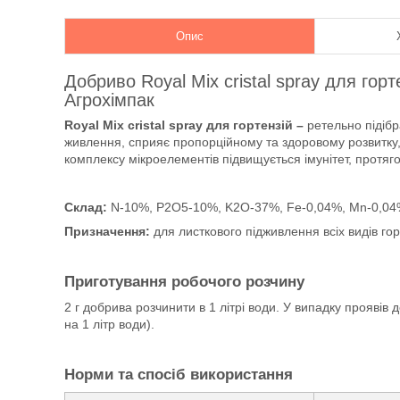
Опис
Добриво Royal Mix cristal spray для гор
Агрохімпак
Royal Mix cristal spray для гортензій –
ретельно підіб
живлення, сприяє пропорційному та здоровому розвитку,
комплексу мікроелементів підвищується імунітет, протягом
Склад:
N-10%, P2O5-10%, K2O-37%, Fe-0,04%, Mn-0,04
Призначення:
для листкового підживлення всіх видів гор
Приготування робочого розчину
2 г добрива розчинити в 1 літрі води. У випадку проявів
на 1 літр води).
Норми та спосіб використання