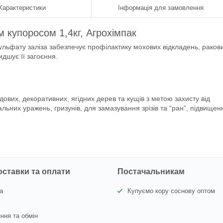
Характеристики
Інформація для замовлення
 купоросом 1,4кг, Агрохімпак
сульфату заліза забезпечує профілактику мохових відкладень, раков
дшує її загоєння.
дових, декоративних, ягідних дерев та кущів з метою захисту від
альних уражень, гризунів, для замазування зрізів та “ран”, підвищен
оставки та оплати
Постачальникам
а
Купуємо кору соснову оптом
ння та обмін