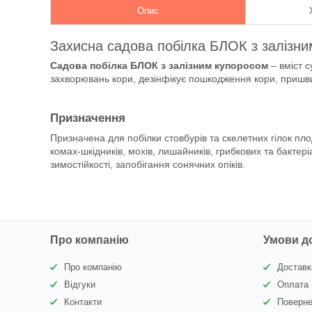
Опис
Захисна садова побілка БЛОК з залізним
Садова побілка БЛОК з залізним купоросом
– вміст 
захворювань кори, дезінфікує пошкодження кори, пришви
Призначення
Призначена для побілки стовбурів та скелетних гілок пло
комах-шкідників, мохів, лишайників, грибкових та бактері
зимостійкості, запобігання сонячних опіків.
Про компанію
Умови д
Про компанію
Доставк
Відгуки
Оплата
Контакти
Поверне