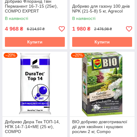
Добриво Флоранід Твін
Перманент 16-7-15 (25кг),
Добриво для газону 100 днів
COMPO EXPERT
NPK (21-5-8) 5 кг, Agrecol
В наявності
В наявності
4 968
1 980
₴
₴
6 214,97 ₴
2 476,98 ₴
Купити
Купити
–20%
–20%
Добриво Дюра Тек ТОП-14,
BIO добриво довготривалої
НПК 14-7-14+МЕ (25 кг),
дії для хвойних і кущових
COMPO
рослин 2 кг, Compo