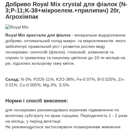
Добриво Royal Mix crystal для фіалок (N-
3;P-11;K-38+мікроелем.+прилипач) 20г,
Агрохімпак
Royal Mix кристали для фіалок
- мінеральне водорозчинне
добриво, оптимальний склад макро- та мікроелементів якого
забезпечує правильний ріст і розвиток рослин виду
геснерієвих: сенполій (фіалок), глоксиній, ахіменесів та
сприяє їх тривалому та пишному цвітінню до 10-ти місяців на
рік, підсилює кольорову гаму квіток.
Склад:
N-3%, P2O5-11%, K2O-38%, Fe-0.07%, B-0.025%, Zn-
0.01%, Cu-0.005%, Mg-3%, S-5%.
Норми і спосіб внесення:
для геснерієвих рекомендовано кореневе підживлення по
вологому субстрату по краю горщика. Періодичність 1 - 2 рази
на місяць, у період вегетації.
Не рекомендується застосовувати позакореневе живлення.