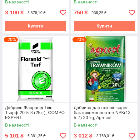
В наявності
В наявності
3 100
750
₴
₴
3 878,10 ₴
938,25 ₴
Купити
Купити
–20%
–20%
Добриво Флоранід Твін
Добриво для газонів super
Тьорф 20-5-8 (25кг), COMPO
багатокомпонентне NPK(13-
EXPERT
5-7) 20 kg, Agrecol
В наявності
В наявності
5 101
3 012
₴
₴
6 381,35 ₴
3 768,01 ₴