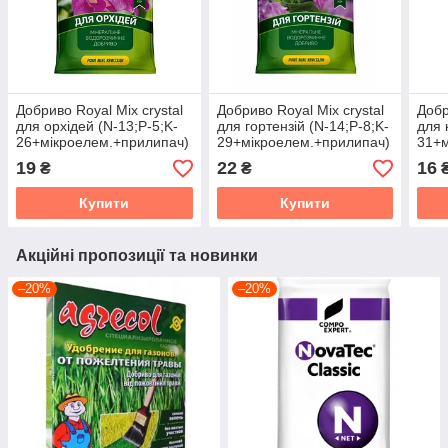
Добриво Royal Mix crystal
Добриво Royal Mix crystal
Добр
для орхідей (N-13;P-5;K-
для гортензій (N-14;P-8;K-
для 
26+мікроелем.+прилипач)
29+мікроелем.+прилипач)
31+м
20г, Агрохімпак
20г, Агрохімпак
20г,
19
22
16
₴
₴
Купити
Купити
Акційні пропозиції та новинки
–20%
–20%