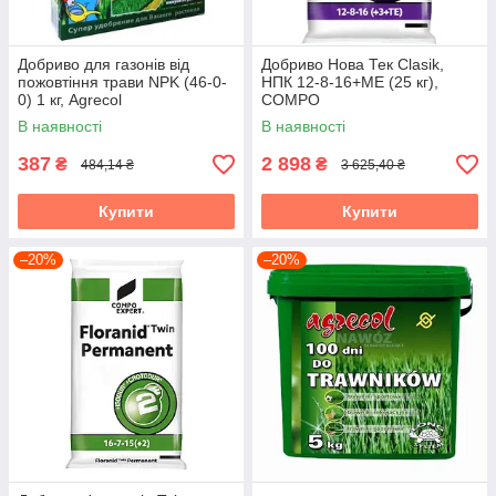
Добриво для газонів від
Добриво Нова Тек Clasik,
пожовтіння трави NPK (46-0-
НПК 12-8-16+МЕ (25 кг),
0) 1 кг, Agrecol
COMPO
В наявності
В наявності
387
2 898
₴
₴
484,14 ₴
3 625,40 ₴
Купити
Купити
–20%
–20%