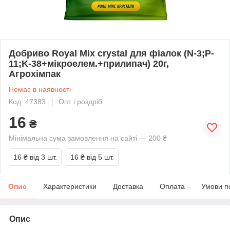
Добриво Royal Mix crystal для фіалок (N-3;P-
11;K-38+мікроелем.+прилипач) 20г,
Агрохімпак
Немає в наявності
Код: 47383
Опт і роздріб
16
₴
Мінімальна сума замовлення на сайті — 200 ₴
16 ₴
від 3 шт.
16 ₴
від 5 шт.
Опис
Характеристики
Доставка
Оплата
Умови п
Опис