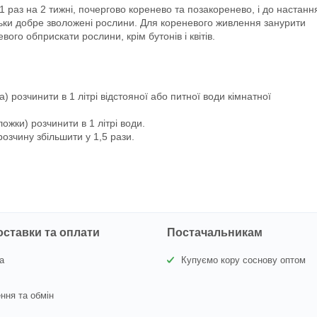
 1 раз на 2 тижні, почергово коренево та позакоренево, і до настанн
льки добре зволожені рослини. Для кореневого живлення занурити
ого обприскати рослини, крім бутонів і квітів.
) розчинити в 1 літрі відстояної або питної води кімнатної
ложки) розчинити в 1 літрі води.
озчину збільшити у 1,5 рази.
оставки та оплати
Постачальникам
а
Купуємо кору соснову оптом
ння та обмін