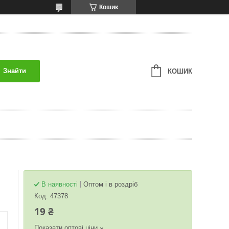
Кошик
Знайти
КОШИК
В наявності
Оптом і в роздріб
Код:
47378
19 ₴
Показати оптові ціни