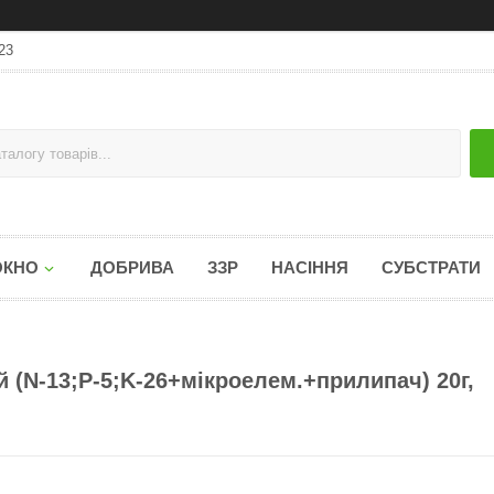
23
ОКНО
ДОБРИВА
ЗЗР
НАСІННЯ
СУБСТРАТИ
й (N-13;P-5;K-26+мікроелем.+прилипач) 20г,