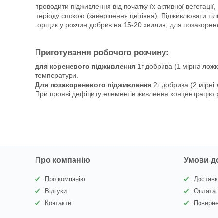
проводити підживлення від початку їх активної вегетації,
періоду спокою (завершення цвітіння). Підживлювати ті
горщик у розчин добрив на 15-20 хвилин, для позакоренев
Приготування робочого розчину:
для кореневого підживлення
1г добрива (1 мірна ложка
температури.
Для позакореневого підживлення
2г добрива (2 мірні 
При прояві дефіциту елементів живлення концентрацію р
Про компанію
Умови д
Про компанію
Доставк
Відгуки
Оплата
Контакти
Поверне