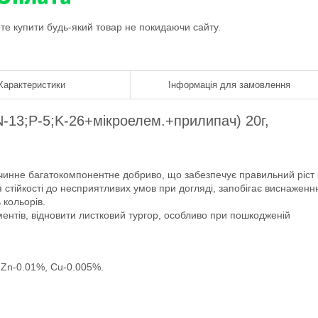
ете купити будь-який товар не покидаючи сайту.
Характеристики
Інформація для замовлення
(N-13;P-5;K-26+мікроелем.+прилипач) 20г,
чинне багатокомпонентне добриво, що забезпечує правильний ріст 
 стійкості до несприятливих умов при догляді, запобігає виснажен
 кольорів.
нтів, відновити листковий тургор, особливо при пошкодженій
Zn-0.01%, Cu-0.005%.