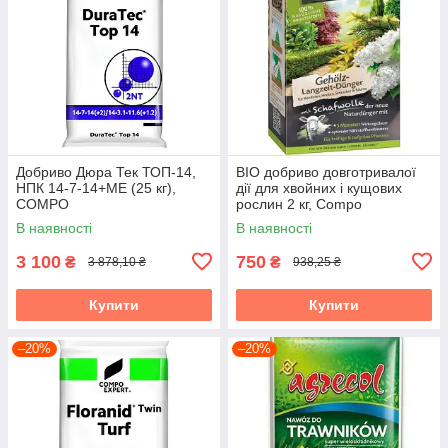
Добриво Дюра Тек ТОП-14,
BIO добриво довготривалої
НПК 14-7-14+МЕ (25 кг),
дії для хвойних і кущових
COMPO
рослин 2 кг, Compo
В наявності
В наявності
3 100
750
₴
₴
3 878,10 ₴
938,25 ₴
Купити
Купити
–20%
–20%