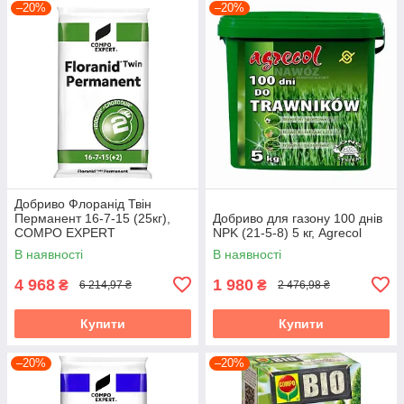
–20%
–20%
Добриво Флоранід Твін
Перманент 16-7-15 (25кг),
Добриво для газону 100 днів
COMPO EXPERT
NPK (21-5-8) 5 кг, Agrecol
В наявності
В наявності
4 968
1 980
₴
₴
6 214,97 ₴
2 476,98 ₴
Купити
Купити
–20%
–20%