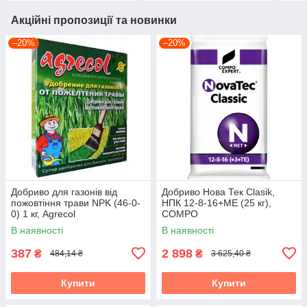
Акційні пропозиції та новинки
–20%
–20%
Добриво для газонів від
Добриво Нова Тек Clasik,
пожовтіння трави NPK (46-0-
НПК 12-8-16+МЕ (25 кг),
0) 1 кг, Agrecol
COMPO
В наявності
В наявності
387
2 898
₴
₴
484,14 ₴
3 625,40 ₴
Купити
Купити