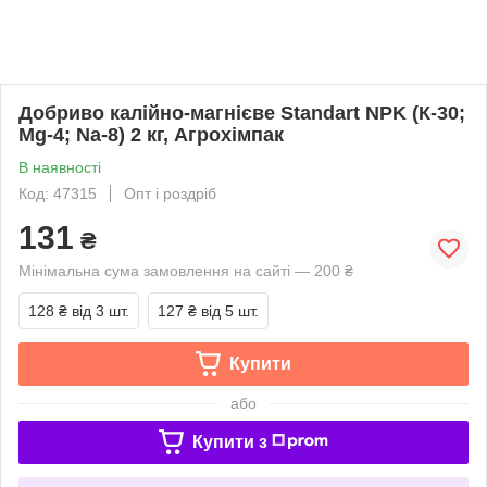
Добриво калійно-магнієве Standart NPK (К-30;
Mg-4; Na-8) 2 кг, Агрохімпак
В наявності
Код: 47315
Опт і роздріб
131
₴
Мінімальна сума замовлення на сайті — 200 ₴
128 ₴
від 3 шт.
127 ₴
від 5 шт.
Купити
або
Купити з