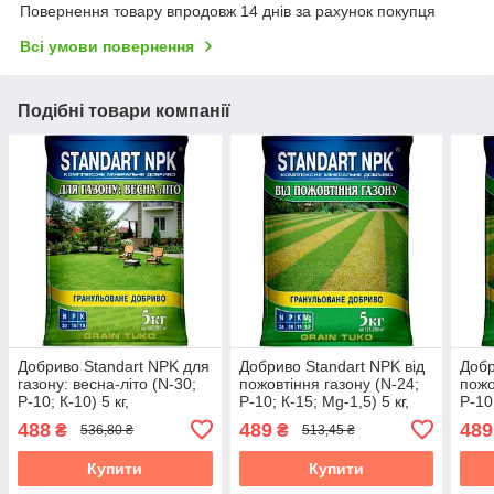
Повернення товару впродовж 14 днів за рахунок покупця
Всі умови повернення
Подібні товари компанії
Добриво Standart NPK для
Добриво Standart NPK від
Добр
газону: весна-літо (N-30;
пожовтіння газону (N-24;
пожо
Р-10; К-10) 5 кг,
Р-10; К-15; Mg-1,5) 5 кг,
Р-10
Агрохімпак
Агрохімпак
Агро
488
489
489
₴
₴
536,80 ₴
513,45 ₴
Купити
Купити