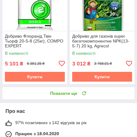
Добриво Флоранід Твін
Добриво для газонів super
Тьорф 20-5-8 (25кг), COMPO
багатокомпонентне NPK(13-
EXPERT
5-7) 20 kg, Agrecol
В наявності
В наявності
5 101
3 012
₴
₴
6 381,35 ₴
3 768,01 ₴
Купити
Купити
Показати ще
Про нас
97% позитивних з 142 відгуків за рік
Працює з 18.04.2020