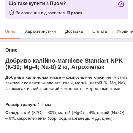
Що таке купити з Пром?
Замовлення під захистом
Опис
Характеристики
Доставка
Оплата
Умови п
Опис
Добриво калійно-магнієве Standart NPK
(К-30; Mg-4; Na-8) 2 кг, Агрохімпак
Добриво калійно-магнієве
– композиційне класичне, містить
важливі елементи живлення: калій, магній, натрій (K, Mg, Na),
а також активний глинистий компонент з мікроелементами.
Розмір гранул:
1-4 мм
Склад:
калій (К2О) – 30%, магній (MgО) – 4%, натрій (Na2О)
– 8%, мікроелементи (бор, йод, марганець, мідь, цинк).