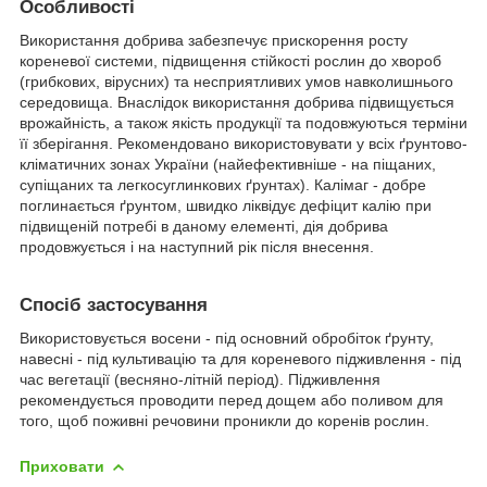
Особливості
Використання добрива забезпечує прискорення росту
кореневої системи, підвищення стійкості рослин до хвороб
(грибкових, вірусних) та несприятливих умов навколишнього
середовища. Внаслідок використання добрива підвищується
врожайність, а також якість продукції та подовжуються терміни
її зберігання. Рекомендовано використовувати у всіх ґрунтово-
кліматичних зонах України (найефективніше - на піщаних,
супіщаних та легкосуглинкових ґрунтах). Калімаг - добре
поглинається ґрунтом, швидко ліквідує дефіцит калію при
підвищеній потребі в даному елементі, дія добрива
продовжується і на наступний рік після внесення.
Спосіб застосування
Використовується восени - під основний обробіток ґрунту,
навесні - під культивацію та для кореневого підживлення - під
час вегетації (весняно-літній період). Підживлення
рекомендується проводити перед дощем або поливом для
того, щоб поживні речовини проникли до коренів рослин.
Приховати