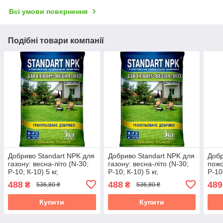
Всі умови повернення
Подібні товари компанії
Добриво Standart NPK для
Добриво Standart NPK для
Добр
газону: весна-літо (N-30;
газону: весна-літо (N-30;
пожо
Р-10; К-10) 5 кг,
Р-10; К-10) 5 кг,
Р-10
Агрохімпак
Агрохімпак
Агро
488
488
489
₴
₴
536,80 ₴
536,80 ₴
Купити
Купити