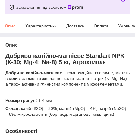
Замовлення під захистом
Опис
Характеристики
Доставка
Оплата
Умови п
Опис
Добриво калійно-магнієве Standart NPK
(К-30; Mg-4; Na-8) 5 кг, Агрохімпак
Добриво калійно-магнієве
– композиційне класичне, містить
важливі елементи живлення: калій, магній, натрій (K, Mg, Na),
а також активний глинистий компонент з мікроелементами.
Розмір гранул:
1-4 мм
Склад:
калій (К2О) – 30%, магній (MgО) – 4%, натрій (Na2О)
– 8%, мікроелементи (бор, йод, марганець, мідь, цинк).
Особливості