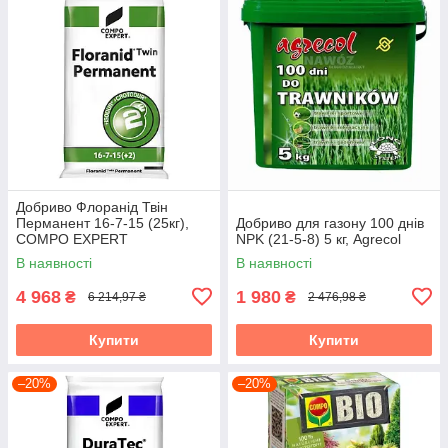
Добриво Флоранід Твін
Перманент 16-7-15 (25кг),
Добриво для газону 100 днів
COMPO EXPERT
NPK (21-5-8) 5 кг, Agrecol
В наявності
В наявності
4 968
1 980
₴
₴
6 214,97 ₴
2 476,98 ₴
Купити
Купити
–20%
–20%