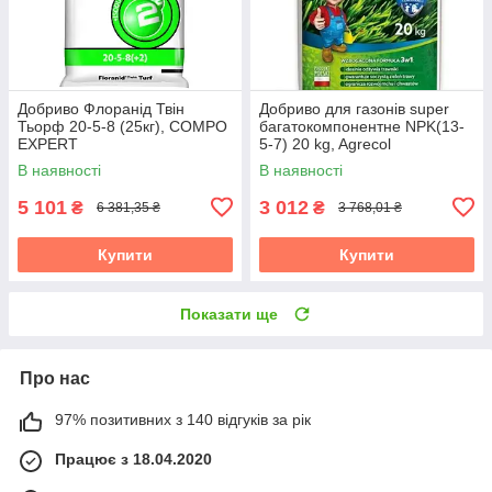
Добриво Флоранід Твін
Добриво для газонів super
Тьорф 20-5-8 (25кг), COMPO
багатокомпонентне NPK(13-
EXPERT
5-7) 20 kg, Agrecol
В наявності
В наявності
5 101
3 012
₴
₴
6 381,35 ₴
3 768,01 ₴
Купити
Купити
Показати ще
Про нас
97% позитивних з 140 відгуків за рік
Працює з 18.04.2020