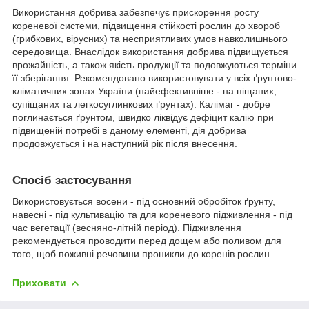
Використання добрива забезпечує прискорення росту
кореневої системи, підвищення стійкості рослин до хвороб
(грибкових, вірусних) та несприятливих умов навколишнього
середовища. Внаслідок використання добрива підвищується
врожайність, а також якість продукції та подовжуються терміни
її зберігання. Рекомендовано використовувати у всіх ґрунтово-
кліматичних зонах України (найефективніше - на піщаних,
супіщаних та легкосуглинкових ґрунтах). Калімаг - добре
поглинається ґрунтом, швидко ліквідує дефіцит калію при
підвищеній потребі в даному елементі, дія добрива
продовжується і на наступний рік після внесення.
Спосіб застосування
Використовується восени - під основний обробіток ґрунту,
навесні - під культивацію та для кореневого підживлення - під
час вегетації (весняно-літній період). Підживлення
рекомендується проводити перед дощем або поливом для
того, щоб поживні речовини проникли до коренів рослин.
Приховати