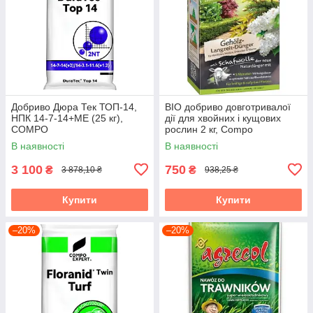
Добриво Дюра Тек ТОП-14,
BIO добриво довготривалої
НПК 14-7-14+МЕ (25 кг),
дії для хвойних і кущових
COMPO
рослин 2 кг, Compo
В наявності
В наявності
3 100
750
₴
₴
3 878,10 ₴
938,25 ₴
Купити
Купити
–20%
–20%