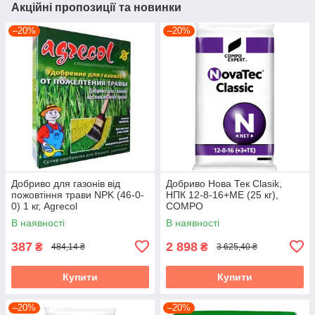
Акційні пропозиції та новинки
–20%
–20%
Добриво для газонів від
Добриво Нова Тек Clasik,
пожовтіння трави NPK (46-0-
НПК 12-8-16+МЕ (25 кг),
0) 1 кг, Agrecol
COMPO
В наявності
В наявності
387
2 898
₴
₴
484,14 ₴
3 625,40 ₴
Купити
Купити
–20%
–20%