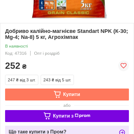
Добриво калійно-магнієве Standart NPK (К-30;
Mg-4; Na-8) 5 кг, Агрохімпак
В наявності
Код: 47316
Опт і роздріб
252
₴
247 ₴
від 3 шт.
243 ₴
від 5 шт.
Купити
або
Купити з
Що таке купити з Пром?