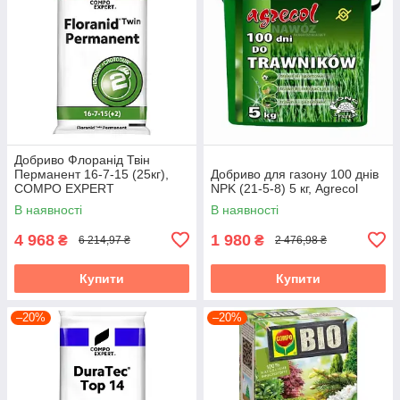
Добриво Флоранід Твін
Перманент 16-7-15 (25кг),
Добриво для газону 100 днів
COMPO EXPERT
NPK (21-5-8) 5 кг, Agrecol
В наявності
В наявності
4 968
1 980
₴
₴
6 214,97 ₴
2 476,98 ₴
Купити
Купити
–20%
–20%