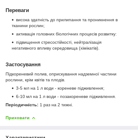
Переваги
висока здатність до прилипання та проникнення в
тканини рослин;
активація головних біологічних процесів розвитку:
підвищення стресостійкості, нейтралізація
негативного впливу середовища (хімікатів).
Застосування
Підкореневий полив, оприскування надземної частини
рослини, крім квітів та плодів.
3-5 мл на 1 л води - кореневе підживлення;
6-10 мл на 1 л води - позакореневе підживлення.
Періодичність:
1 раз на 2 тижні.
Приховати
Характеристики