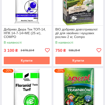
Добриво Дюра Тек ТОП-14,
BIO добриво довготривалої
НПК 14-7-14+МЕ (25 кг),
дії для хвойних і кущових
COMPO
рослин 2 кг, Compo
В наявності
В наявності
3 100
750
₴
₴
3 878,10 ₴
938,25 ₴
Купити
Купити
–20%
–20%