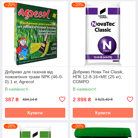
–20%
–20%
Добриво для газонів від
Добриво Нова Тек Clasik,
пожовтіння трави NPK (46-0-
НПК 12-8-16+МЕ (25 кг),
0) 1 кг, Agrecol
COMPO
В наявності
В наявності
387
2 898
₴
₴
484,14 ₴
3 625,40 ₴
Купити
Купити
–20%
–20%