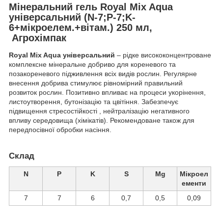
Мінеральний гель Royal Mix Aqua
універсальний (N-7;P-7;K-
6+мікроелем.+вітам.) 250 мл,
Агрохімпак
Royal Mix Aqua
універсальний
– рідке висококонцентроване
комплексне мінеральне добриво для кореневого та
позакореневого підживлення всіх видів рослин. Регулярне
внесення добрива стимулює рівномірний правильний
розвиток рослин. Позитивно впливає на процеси укорінення,
листоутворення, бутонізацію та цвітіння. Забезпечує
підвищення стресостійкості , нейтралізацію негативного
впливу середовища (хімікатів). Рекомендоване також для
передпосівної обробки насіння.
Склад
N
P
K
S
Mg
Мікроел
ементи
7
7
6
0,7
0,5
0,09