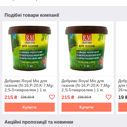
Подібні товари компанії
Добриво Royal Mix для
Добриво Royal Mix для
Добр
газонів (N-16;P-20;K-7;Mg-
газонів (N-16;P-20;K-7;Mg-
для 
2;S-5+мікроелем.) 1 кг,
2;S-5+мікроелем.) 1 кг,
26+м
Агрохімпак
Агрохімпак
20г,
215
215
19
₴
₴
236,50 ₴
236,50 ₴
Купити
Купити
Акційні пропозиції та новинки