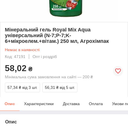
Мінеральний гель Royal Mix Aqua
універсальний (N-7;P-7;K-
6+мікроелем.+вітам.) 250 мл, Агрохімпак
Немає в наявності
Код: 47191
Опт і роздріб
58,02
₴
Мінімальна сума замовлення на сайті — 200 ₴
57,34 ₴
від 3 шт.
56,31 ₴
від 5 шт.
Опис
Характеристики
Доставка
Оплата
Умови п
Опис