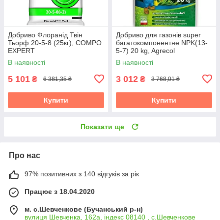
Добриво Флоранід Твін
Добриво для газонів super
Тьорф 20-5-8 (25кг), COMPO
багатокомпонентне NPK(13-
EXPERT
5-7) 20 kg, Agrecol
В наявності
В наявності
5 101
3 012
₴
₴
6 381,35 ₴
3 768,01 ₴
Купити
Купити
Показати ще
Про нас
97% позитивних з 140 відгуків за рік
Працює з 18.04.2020
м. с.Шевченкове (Бучанський р-н)
вулиця Шевченка, 162а, індекс 08140 , с.Шевченкове