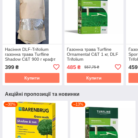
Насіння DLF-Trifolium
Газонна трава Turfline
Газо
газонна трава Turfline
Ornamental C&T 1 кг, DLF
Spor
Shadow C&T 900 г крафт
Trifolium
Trifo
пакет
399
485
459
₴
₴
557,75 ₴
Купити
Купити
Акційні пропозиції та новинки
–30%
–13%