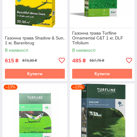
Газонна трава Turfline
Газонна трава Shadow & Sun,
Ornamental C&T 1 кг, DLF
1 кг, Barenbrug
Trifolium
В наявності
В наявності
615
485
₴
₴
873,30 ₴
557,75 ₴
Купити
Купити
–13%
–13%