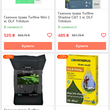
Газонна трава Turfline
Газонна трава Turfline Mini 1
Shadow C&T 1 кг, DLF
кг, DLF Trifolium
Trifolium
В наявності
В наявності
525
485
₴
₴
603,75 ₴
557,75 ₴
Купити
Купити
–13%
–13%
Газонна трава Turfline