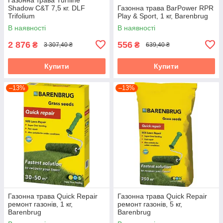
Shadow C&T 7,5 кг. DLF
Газонна трава BarPower RPR
Trifolium
Play & Sport, 1 кг, Barenbrug
В наявності
В наявності
2 876
556
₴
₴
3 307,40 ₴
639,40 ₴
Купити
Купити
–13%
–13%
Газонна трава Quick Repair
Газонна трава Quick Repair
ремонт газонів, 1 кг,
ремонт газонів, 5 кг,
Barenbrug
Barenbrug