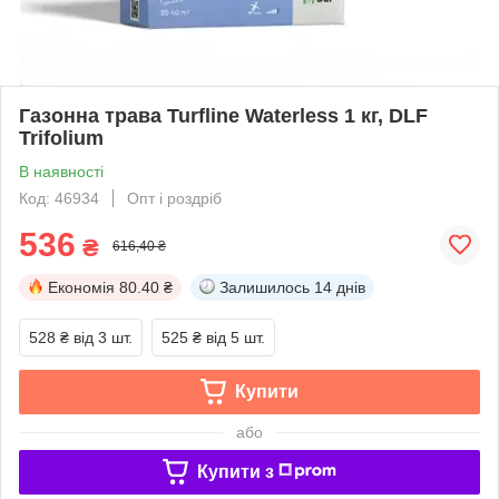
Газонна трава Turfline Waterless 1 кг, DLF
Trifolium
В наявності
Код: 46934
Опт і роздріб
536
₴
616,40 ₴
Економія
80.40 ₴
Залишилось
14 днів
528 ₴
від 3 шт.
525 ₴
від 5 шт.
Купити
або
Купити з