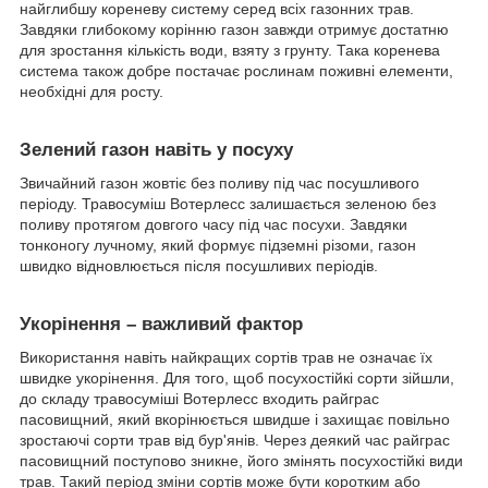
найглибшу кореневу систему серед всіх газонних трав.
Завдяки глибокому корінню газон завжди отримує достатню
для зростання кількість води, взяту з грунту. Така коренева
система також добре постачає рослинам поживні елементи,
необхідні для росту.
Зелений газон навіть у посуху
Звичайний газон жовтіє без поливу під час посушливого
періоду. Травосуміш Вотерлесс залишається зеленою без
поливу протягом довгого часу під час посухи. Завдяки
тонконогу лучному, який формує підземні різоми, газон
швидко відновлюється після посушливих періодів.
Укорінення – важливий фактор
Використання навіть найкращих сортів трав не означає їх
швидке укорінення. Для того, щоб посухостійкі сорти зійшли,
до складу травосуміші Вотерлесс входить райграс
пасовищний, який вкорінюється швидше і захищає повільно
зростаючі сорти трав від бур'янів. Через деякий час райграс
пасовищний поступово зникне, його змінять посухостійкі види
трав. Такий період зміни сортів може бути коротким або