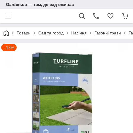
Garden.ua — там, де сад оживає
Товари
Сад та город
Насіння
Газонні трави
Га
–13%