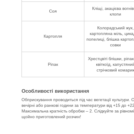
Кліщі, акацієва вогнів
Соя
клопи
Колорадський жук,
картопляна міль, цика
Картопля
попелиці, блішка карто
совки
Хрестцвіті блішки, ріпа
Ріпак
квіткоїд, капустяни
стрічковий комари
Особливості використання
Обприскування проводиться під час вегетації культури.
вечірні або ранкові години за температури від +15 до +
Максимальна кратність обробки – 2. Слідкуйте за рівн
щойно приготовлений розчин!