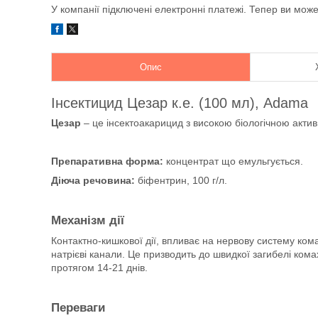
У компанії підключені електронні платежі. Тепер ви мож
Опис
Інсектицид Цезар к.е. (100 мл), Adama
Цезар
– це інсектоакарицид з високою біологічною акти
Препаративна форма:
концентрат що емульгується.
Діюча речовина:
біфентрин, 100 г/л.
Механізм дії
Контактно-кишкової дії, впливає на нервову систему ком
натрієві канали. Це призводить до швидкої загибелі ко
протягом 14-21 днів.
Переваги