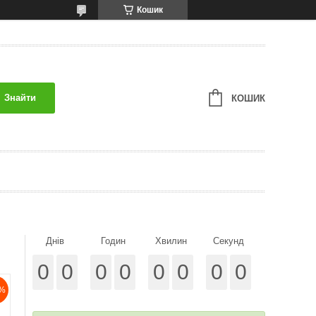
Кошик
Знайти
КОШИК
Днів
Годин
Хвилин
Секунд
0
0
0
0
0
0
0
0
%