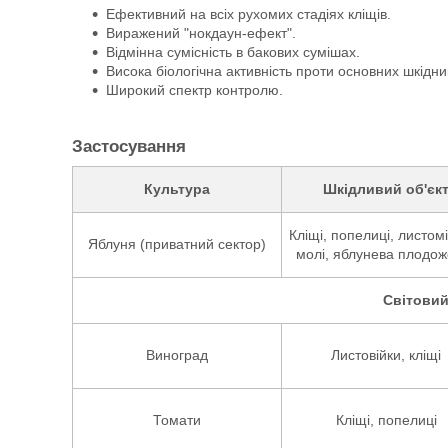
Ефективний на всіх рухомих стадіях кліщів.
Виражений "нокдаун-ефект".
Відмінна сумісність в бакових сумішах.
Висока біологічна активність проти основних шкідник
Широкий спектр контролю.
Застосування
Культура
Шкідливий
об'єк
Кліщі, попелиці, листом
Яблуня (приватний сектор)
молі, яблунева плодож
Світовий
Виноград
Листовійки, кліщі
Томати
Кліщі, попелиці