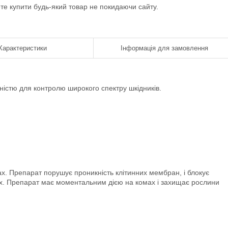
ете купити будь-який товар не покидаючи сайту.
Характеристики
Інформація для замовлення
вністю для контролю широкого спектру шкідників.
ах. Препарат порушує проникність клітинних мембран, і блокує
мах. Препарат має моментальним дією на комах і захищає рослини