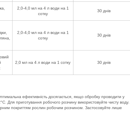
ка,
2,0-4,0 мл на 4 л води на 1
30 днів
сотку
дки,
2,0-4,0 мл на 4 л води на 1
30 днів
пляна,
сотку
ковий
й
2,0 мл на 4 л води на 1 сотку
30 днів
к
 Оптимальна ефективність досягається, якщо обробку проводити у
22°С. Для приготування робочого розчину використовуйте чисту воду.
омірним покриттям рослин робочим розчином. Застосовуйте лише