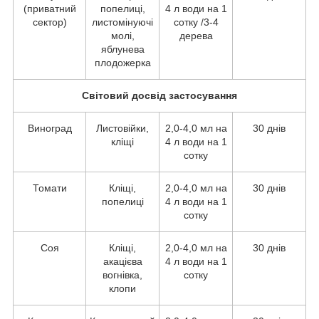
(приватний
попелиці,
4 л води на 1
сектор)
листомінуючі
сотку /3-4
молі,
дерева
яблунева
плодожерка
Світовий досвід застосування
Виноград
Листовійки,
2,0-4,0 мл на
30 днів
кліщі
4 л води на 1
сотку
Томати
Кліщі,
2,0-4,0 мл на
30 днів
попелиці
4 л води на 1
сотку
Соя
Кліщі,
2,0-4,0 мл на
30 днів
акацієва
4 л води на 1
вогнівка,
сотку
клопи