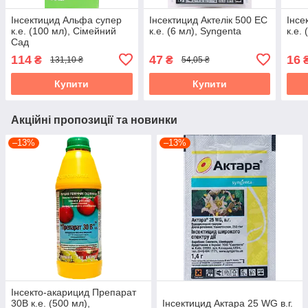
Інсектицид Альфа супер
Інсектицид Актелік 500 ЕС
Інсе
к.е. (100 мл), Сімейний
к.е. (6 мл), Syngenta
к.е. 
Сад
114
47
16
₴
₴
131,10 ₴
54,05 ₴
Купити
Купити
Акційні пропозиції та новинки
–13%
–13%
Інсекто-акарицид Препарат
30В к.е. (500 мл),
Інсектицид Актара 25 WG в.г.