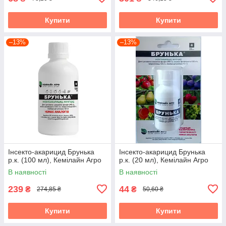
Купити
Купити
–13%
–13%
Інсекто-акарицид Брунька
Інсекто-акарицид Брунька
р.к. (100 мл), Кемілайн Агро
р.к. (20 мл), Кемілайн Агро
В наявності
В наявності
239
44
₴
₴
274,85 ₴
50,60 ₴
Купити
Купити