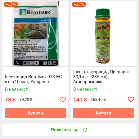
–13%
–13%
Інсекто-акарицид Препарат
Інсектицид Вертімек 018 EC
30Д к.е. (235 мл),
к.е. (10 мл), Syngenta
Агропромника
В наявності
В наявності
78
141
₴
₴
89,70 ₴
162,15 ₴
Купити
Купити
Показати ще