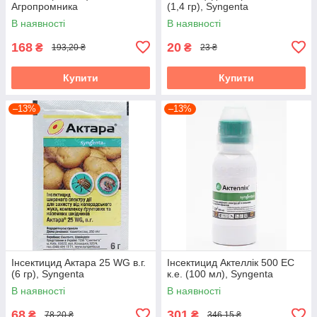
Агропромника
(1,4 гр), Syngenta
В наявності
В наявності
168
20
₴
₴
193,20 ₴
23 ₴
Купити
Купити
–13%
–13%
Інсектицид Актара 25 WG в.г.
Інсектицид Актеллік 500 ЕС
(6 гр), Syngenta
к.е. (100 мл), Syngenta
В наявності
В наявності
68
301
₴
₴
78,20 ₴
346,15 ₴