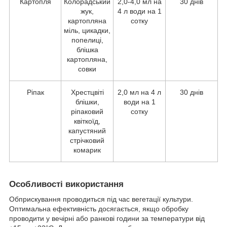
Картопля
Колорадський
2,0-4,0 мл на
30 днів
жук,
4 л води на 1
картопляна
сотку
міль, цикадки,
попелиці,
блішка
картопляна,
совки
Ріпак
Хрестцвіті
2,0 мл на 4 л
30 днів
блішки,
води на 1
ріпаковий
сотку
квіткоїд,
капустяний
стрічковий
комарик
Особливості використання
Обприскування проводиться під час вегетації культури.
Оптимальна ефективність досягається, якщо обробку
проводити у вечірні або ранкові години за температури від