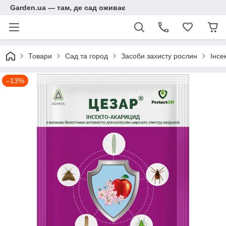
Garden.ua — там, де сад оживає
Товари
Сад та город
Засоби захисту рослин
Інсе
–13%