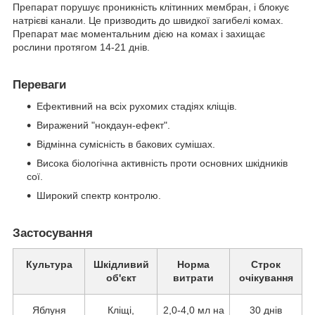
Препарат порушує проникність клітинних мембран, і блокує
натрієві канали. Це призводить до швидкої загибелі комах.
Препарат має моментальним дією на комах і захищає
рослини протягом 14-21 днів.
Переваги
Ефективний на всіх рухомих стадіях кліщів.
Виражений "нокдаун-ефект".
Відмінна сумісність в бакових сумішах.
Висока біологічна активність проти основних шкідників
сої.
Широкий спектр контролю.
Застосування
Культура
Шкідливий
Норма
Строк
об'єкт
витрати
очікування
Яблуня
Кліщі,
2,0-4,0 мл на
30 днів