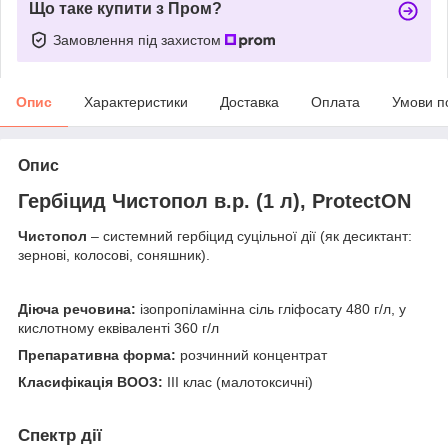
Що таке купити з Пром?
Замовлення під захистом
Опис
Характеристики
Доставка
Оплата
Умови п
Опис
Гербіцид Чистопол в.р. (1 л), ProtectON
Чистопол
– системний гербіцид суцільної дії (як десиктант:
зернові, колосові, соняшник).
Діюча речовина:
ізопропіламінна сіль гліфосату 480 г/л, у
кислотному еквіваленті 360 г/л
Препаративна форма:
розчинний концентрат
Класифікація ВООЗ:
ІІІ клас (малотоксичні)
Спектр дії