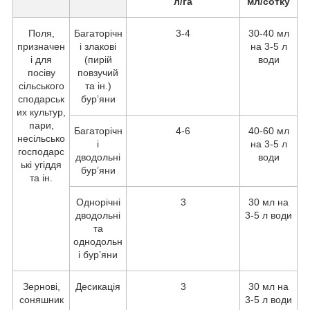
л/га
мл/сотку
Поля,
Багаторічн
3-4
30-40 мл
призначен
і злакові
на 3-5 л
і для
(пирій
води
посіву
повзучий
сільського
та ін.)
сподарськ
бур’яни
их культур,
пари,
Багаторічн
4-6
40-60 мл
несільсько
і
на 3-5 л
господарс
дводольні
води
ькі угіддя
бур’яни
та ін.
Однорічні
3
30 мл на
дводольні
3-5 л води
та
однодольн
і бур’яни
Зернові,
Десикація
3
30 мл на
соняшник
3-5 л води