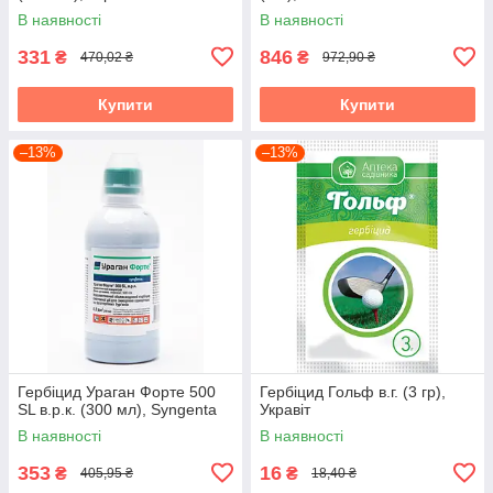
В наявності
В наявності
331
846
₴
₴
470,02 ₴
972,90 ₴
Купити
Купити
–13%
–13%
Гербіцид Ураган Форте 500
Гербіцид Гольф в.г. (3 гр),
SL в.р.к. (300 мл), Syngenta
Укравіт
В наявності
В наявності
353
16
₴
₴
405,95 ₴
18,40 ₴