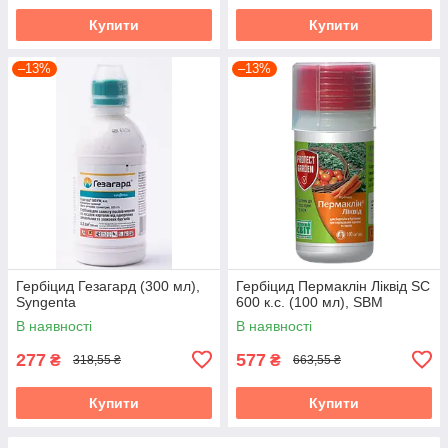
Купити
Купити
–13%
–13%
Гербіцид Гезагард (300 мл),
Гербіцид Пермаклін Ліквід SC
Syngenta
600 к.с. (100 мл), SBM
В наявності
В наявності
277
577
₴
₴
318,55 ₴
663,55 ₴
Купити
Купити