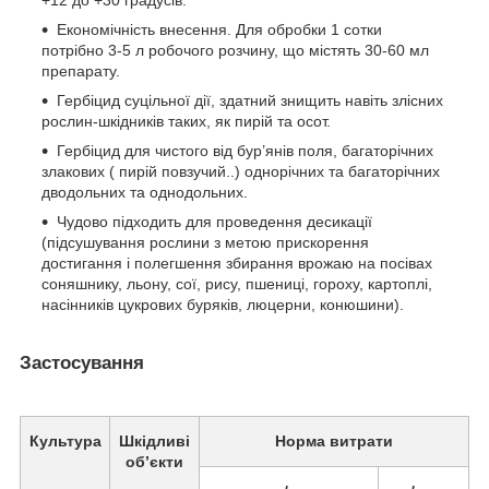
+12 до +30 градусів.
Економічність внесення. Для обробки 1 сотки
потрібно 3-5 л робочого розчину, що містять 30-60 мл
препарату.
Гербіцид суцільної дії, здатний знищить навіть злісних
рослин-шкідників таких, як пирій та осот.
Гербіцид для чистого від бур’янів поля, багаторічних
злакових ( пирій повзучий..) однорічних та багаторічних
дводольних та однодольних.
Чудово підходить для проведення десикації
(підсушування рослини з метою прискорення
достигання і полегшення збирання врожаю на посівах
соняшнику, льону, сої, рису, пшениці, гороху, картоплі,
насінників цукрових буряків, люцерни, конюшини).
Застосування
Культура
Шкідливі
Норма витрати
об’єкти