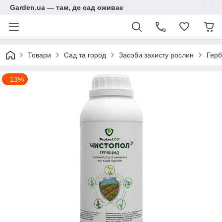
Garden.ua — там, де сад оживає
Товари
Сад та город
Засоби захисту рослин
Герб
–13%