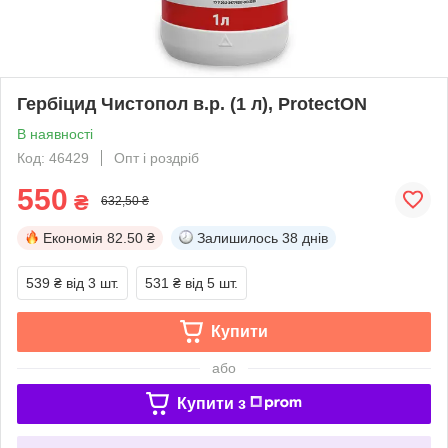
Гербіцид Чистопол в.р. (1 л), ProtectON
В наявності
Код: 46429
Опт і роздріб
550
₴
632,50 ₴
Економія
82.50 ₴
Залишилось
38 днів
539 ₴
від 3 шт.
531 ₴
від 5 шт.
Купити
або
Купити з