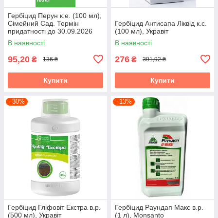
Гербіцид Перун к.е. (100 мл),
Сімейний Сад. Термін
Гербіцид Антисапа Ліквід к.с.
придатності до 30.09.2026
(100 мл), Укравіт
В наявності
В наявності
95,20
276
₴
₴
136 ₴
391,92 ₴
Купити
Купити
–30%
–13%
Гербіцид Гліфовіт Екстра в.р.
Гербіцид Раундап Макс в.р.
(500 мл), Укравіт
(1 л), Monsanto