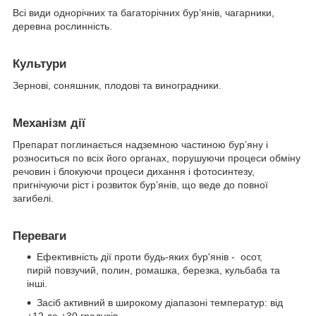
Всі види однорічних та багаторічних бур’янів, чагарники,
деревна рослинність.
Культури
Зернові, соняшник, плодові та виноградники.
Механізм дії
Препарат поглинається надземною частиною бур’яну і
розноситься по всіх його органах, порушуючи процеси обміну
речовин і блокуючи процеси дихання і фотосинтезу,
пригнічуючи ріст і розвиток бур’янів, що веде до повної
загибелі.
Переваги
Ефективність дії проти будь-яких бур'янів - осот,
пирій повзучий, полин, ромашка, березка, кульбаба та
інші.
Засіб активний в широкому діапазоні температур: від