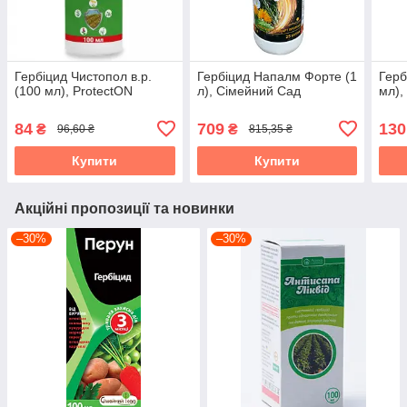
Гербіцид Чистопол в.р.
Гербіцид Напалм Форте (1
Герб
(100 мл), ProtectON
л), Сімейний Сад
мл),
84
709
130
₴
₴
96,60 ₴
815,35 ₴
Купити
Купити
Акційні пропозиції та новинки
–30%
–30%