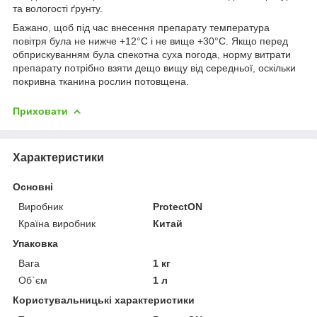
та вологості ґрунту.
Бажано, щоб під час внесення препарату температура
повітря була не нижче +12°С і не вище +30°С. Якщо перед
обприскуванням була спекотна суха погода, норму витрати
препарату потрібно взяти дещо вищу від середньої, оскільки
покривна тканина рослин потовщена.
Приховати
Характеристики
Основні
Виробник
ProtectON
Країна виробник
Китай
Упаковка
Вага
1 кг
Об`єм
1 л
Користувальницькі характеристики