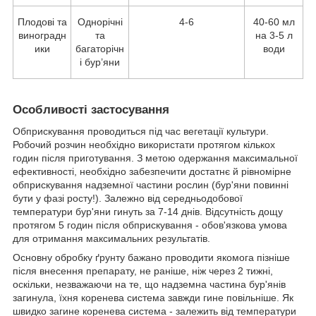
Плодові та
Однорічні
4-6
40-60 мл
виноградн
та
на 3-5 л
ики
багаторічн
води
і бур’яни
Особливості застосування
Обприскування проводиться під час вегетації культури.
Робочий розчин необхідно використати протягом кількох
годин після приготування. З метою одержання максимальної
ефективності, необхідно забезпечити достатнє й рівномірне
обприскування надземної частини рослин (бур'яни повинні
бути у фазі росту!). Залежно від середньодобової
температури бур'яни гинуть за 7-14 днів. Відсутність дощу
протягом 5 годин після обприскування - обов'язкова умова
для отримання максимальних результатів.
Основну обробку ґрунту бажано проводити якомога пізніше
після внесення препарату, не раніше, ніж через 2 тижні,
оскільки, незважаючи на те, що надземна частина бур'янів
загинула, їхня коренева система завжди гине повільніше. Як
швидко загине коренева система - залежить від температури