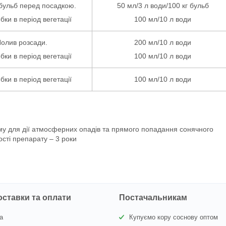
бульб перед посадкою.
50 мл/3 л води/100 кг бульб
бки в період вегетації
100 мл/10 л води
олив розсади.
200 мл/10 л води
бки в період вегетації
100 мл/10 л води
бки в період вегетації
100 мл/10 л води
ому для дії атмосферних опадів та прямого попадання сонячного
ості препарату – 3 роки
оставки та оплати
Постачальникам
а
Купуємо кору соснову оптом