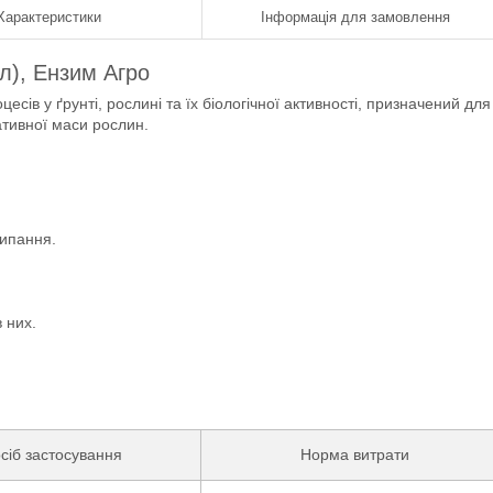
Характеристики
Інформація для замовлення
л), Ензим Агро
есів у ґрунті, рослині та їх біологічної активності, призначений для
ативної маси рослин.
сипання.
 них.
сіб застосування
Норма витрати