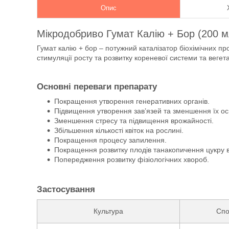
Опис
Мікродобриво Гумат Калію + Бор (200 м
Гумат калію + бор – потужний каталізатор біохімічних проц
стимуляції росту та розвитку кореневої системи та вегет
Основні переваги препарату
Покращення утворення генеративних органів.
Підвищення утворення зав’язей та зменшення їх о
Зменшення стресу та підвищення врожайності.
Збільшення кількості квіток на рослині.
Покращення процесу запилення.
Покращення розвитку плодів танакопичення цукру в
Попередження розвитку фізіологічних хвороб.
Застосування
Культура
Спо