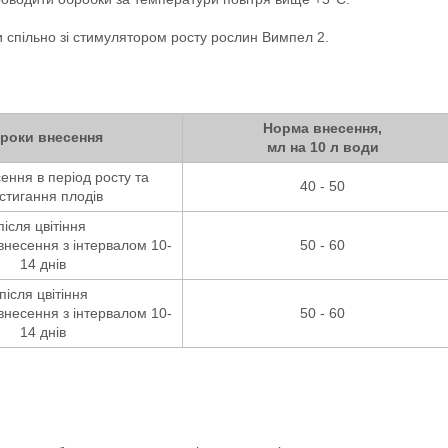
 спільно зі стимулятором росту рослин Вимпел 2.
Норма внесення,
роки внесення
мл на 10 л води
сення в період росту та
40 - 50
стигання плодів
після цвітіння
 внесення з інтервалом 10-
50 - 60
14 днів
після цвітіння
 внесення з інтервалом 10-
50 - 60
14 днів