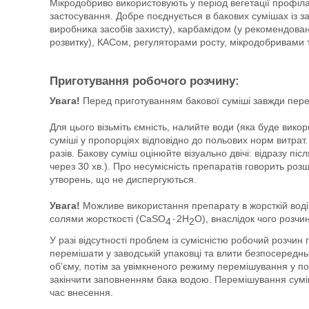
Мікродобриво використовують у період вегетації профіла
застосування. Добре поєднується в бакових сумішах із з
виробника засобів захисту), карбамідом (у рекомендован
розвитку), КАСом, регуляторами росту, мікродобривами 
Приготування робочого розчину:
Увага!
Перед приготуванням бакової суміші завжди перев
Для цього візьміть ємність, налийте води (яка буде вик
суміші у пропорціях відповідно до польових норм витрат
разів. Бакову суміш оцінюйте візуально двічі: відразу пі
через 30 хв.). Про несумісність препаратів говорить роз
утворень, що не диспергуються.
Увага!
Можливе використання препарату в жорсткій воді. 
солями жорсткості (СаSO
٠2H
О), внаслідок чого розчин
4
2
У разі відсутності проблем із сумісністю робочий розч
перемішати у заводській упаковці та влити безпосереднь
об’єму, потім за увімкненого режиму перемішування у по
закінчити заповненням бака водою. Перемішування суміші
час внесення.