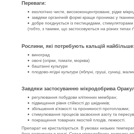
Переваги:
екологічно чисте, висококонцентроване, рідке мікро
завдяки органічній формі краще проникає у тканин
добре поєднується із пестицидами, стимуляторами
(тобто, з такими, що застосовуються на різних типах ґ
Рослини, які потребують кальцій найбільше
виноград
овочі (огірки, томати, морква)
баштанні культури
плодово-ягідні культури (яблуні, груші, суниці, мали
Завдяки застосуванню мікродобрива Ораку
регулювання побудови клітинних мембран;
підвищення рівня стійкості до шкідників;
збільшення в’язкості та проникності протоплазми;
стимулювання процесів засвоєння азоту та пересув
покращення товарних якостей плодів, лежкості.
Препарат не кристалізується. В умовах низьких температ
його потримати в теплі. Склад мікродобрива дозволяє п