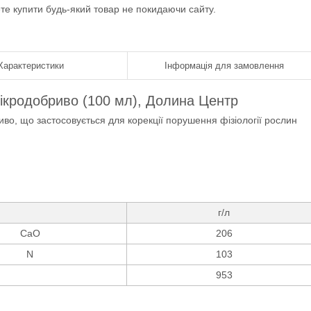
ете купити будь-який товар не покидаючи сайту.
Характеристики
Інформація для замовлення
кродобриво (100 мл), Долина Центр
о, що застосовується для корекції порушення фізіології рослин
г/л
CaO
206
N
103
953