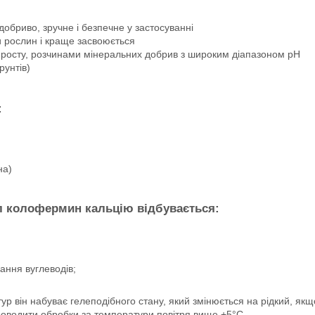
добриво, зручне і безпечне у застосуванні
и рослин і краще засвоюється
 росту, розчинами мінеральних добрив з широким діапазоном рН
рунтів)
:
на)
л колофермин кальцію відбувається:
ання вуглеводів;
ур він набуває гелеподібного стану, який змінюється на рідкий, якщ
роводити обробки за температури повітря вище +5°С.