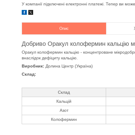
У компанії підключені електронні платежі. Тепер ви мож
Опис
Добриво Оракул колофермин кальцію мі
Оракул колофермин кальцію - концентроване мікродобрив
внаслідок дефіциту кальцію.
Виробник:
Долина Центр (Україна)
Склад:
Склад
Кальцій
Азот
Колофермин