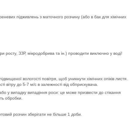
еневих підживлень з маточного розчину (або в бак для хімічних
и росту, ЗЗР, мікродобрива та ін.) проводити виключно у воді!
ідвищеної вологості повітря, щоб уникнути хімічних опіків листя.
і вітру до 5-7 м/с в залежності від обприскувача.
або у випадку випадіння роси: це може призвести до стікання
ть обробки.
товий розчин зберігати не більше 1 доби.