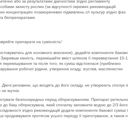
ктично або за результатами діагностики згідно регламенту
асобами захисту рослин (за відсутності окремих рекомендацій
их концентраціях позакореневих підживлень с/г культур згідно фаз
та біопрепаратами.
іряйте препарати на сумісність!
ористовуватись для основного внесення), додайте компоненти баково
. Закривши ємність, перемішайте вміст шляхом її перевертання 10-
сля перемішування та після того, як суміш відстоялася (приблизно
шарування робочої рідини, утворення осаду, згустків, маслянистих
Діючі речовини, що входять до його складу, не утворюють сполук і
 не мутніє.
ин готувати безпосередньо перед обприскуванням. Препарат ретельно
о до баку обприскувача, який спочатку заповнити водою до 2/3 його
слідовності згідно рекомендацій додати компоненти бакової суміші 
 продовжувати протягом усього періоду її приготування, а також п