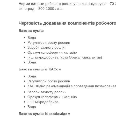
Норми витрати робочого розчину: польові культури – 70-30
виноград – 800-1000 л/га.
Черговість додавання компонентів робочого
Бакова суміш
Вода
Регулятори росту рослин
Засоби захисту рослин
Оракул колофермин кальцію
Інші мікродобрива (крім Оракул сірка актив)
Вода
Бакова суміш із КАСом
Вода
Регулятори росту рослин
КАС згідно рекомендацій з проведення позакорен
Засоби захисту рослин
Оракул колофермин кальцію
Інші мікродобрива
Вода
Бакова суміш із карбамідом