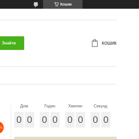
Кошик
Знайти
КОШИК
Днів
Годин
Хвилин
Секунд
0
0
0
0
0
0
0
0
%