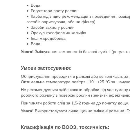
Вода
Регулятори росту рослин
Карбамід згідно рекомендацій з проведення позакор
засобів оприскувача, або на фільтр)
Засоби захисту рослин
Оракул колофермин кальцію
Інші мікродобрива
Вода
Увага!
Змішування компонентів бакової суміші (регулятор
Умови застосування:
Обприскування проводити в ранкові або вечірні часи, за п
Оптимальна температура повітря +10...+25 °С за швидкост
Не рекомендується здійснювати обробки під час туману 
робочого розчину з поверхні рослин і знизити ефективніс
Припиняти роботи слід за 1,5-2 години до початку дощу.
Увага!
Використовувати лише щойно змішані розчини. Го
Класифікація по ВООЗ, токсичність
: