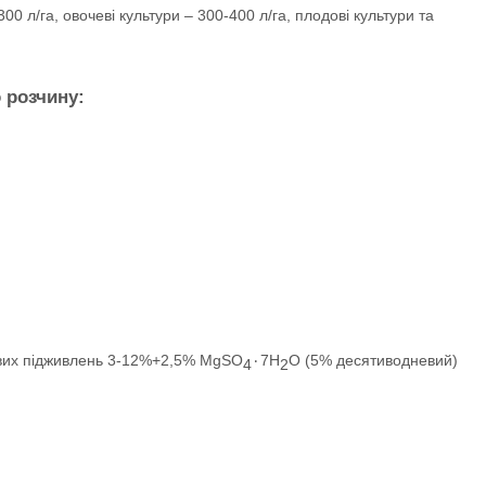
0 л/га, овочеві культури – 300-400 л/га, плодові культури та
 розчину:
евих підживлень 3-12%+2,5% MgSO
٠7H
O (5% десятиводневий)
4
2