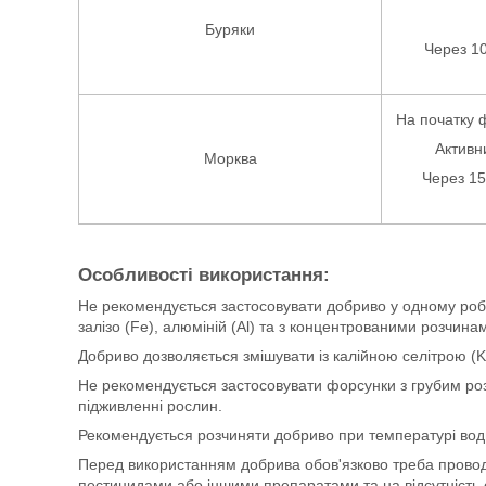
Буряки
Через 10
На початку 
Активн
Морква
Через 15
Особливості використання:
Не рекомендується застосовувати добриво у одному роб
залізо (Fe), алюміній (Al) та з концентрованими розчина
Добриво дозволяється змішувати із калійною селітрою 
Не рекомендується застосовувати форсунки з грубим ро
підживленні рослин.
Рекомендується розчиняти добриво при температурі вод
Перед використанням добрива обов'язково треба проводи
пестицидами або іншими препаратами та на відсутність о