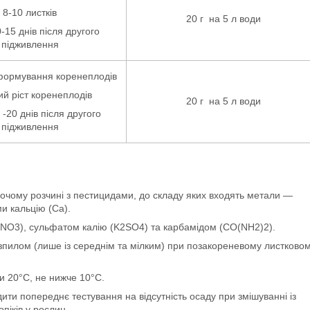
8-10 листків
20 г на 5 л води
-15 днів після другого
підживлення
формування коренеплодів
ий ріст коренеплодів
20 г на 5 л води
 -20 днів після другого
підживлення
очому розчині з пестицидами, до складу яких входять метали —
ми кальцію (Са).
(KNO3), сульфатом калію (K2SO4) та карбамідом (CO(NH2)2).
зпилом (лише із середнім та мілким) при позакореневому листково
и 20°С, не нижче 10°С.
ти попереднє тестування на відсутність осаду при змішуванні із
піків у рослин.