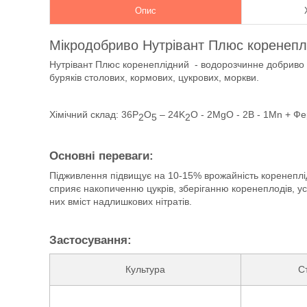
Опис
Мікродобриво Нутрівант Плюс коренеплід
Нутрівант Плюс коренеплідний - водорозчинне добриво 
буряків столових, кормових, цукрових, моркви.
Хімічний склад: 36P
O
– 24K
О - 2MgO - 2B - 1Mn + Фе
2
5
2
Основні переваги:
Підживлення підвищує на 10-15% врожайність коренеплідн
сприяє накопиченню цукрів, зберіганню коренеплодів, ус
них вміст надлишкових нітратів.
Застосування:
Культура
С