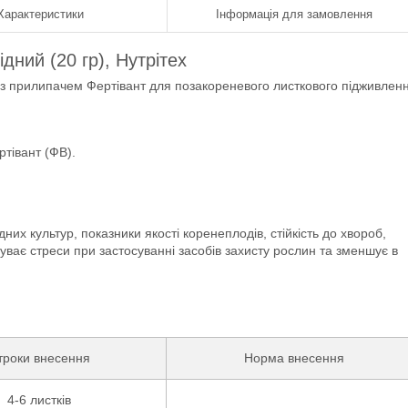
Характеристики
Інформація для замовлення
ний (20 гр), Нутрітех
з прилипачем Фертівант для позакореневого листкового підживлен
ртівант (ФВ).
их культур, показники якості коренеплодів, стійкість до хвороб,
уває стреси при застосуванні засобів захисту рослин та зменшує в
троки внесення
Норма внесення
4-6 листків