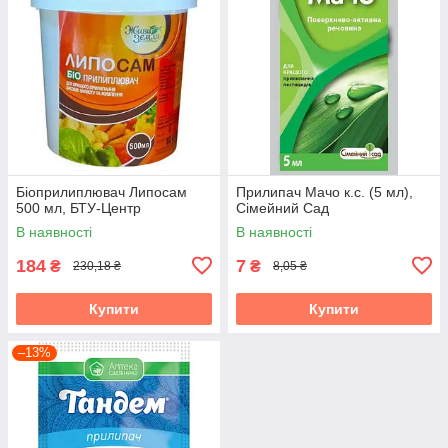
Біоприлиплювач Липосам
Прилипач Мачо к.с. (5 мл),
500 мл, БТУ-Центр
Сімейний Сад
В наявності
В наявності
184
7
₴
₴
230,18 ₴
8,05 ₴
Купити
Купити
–13%