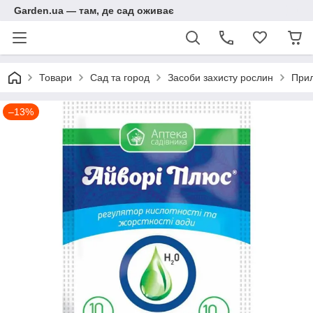
Garden.ua — там, де сад оживає
Товари
Сад та город
Засоби захисту рослин
Прил
–13%