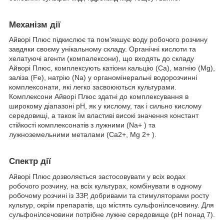
Механізм дії
Айворі Плюс підкислює та пом’якшує воду робочого розчину
завдяки своєму унікальному складу. Органічні кислоти та
хелатуючі агенти (компалексони), що входять до складу
Айворі Плюс, комплексують катіони кальцію (Ca), магнію (Mg),
заліза (Fe), натрію (Na) у органомінеральні водорозчинні
комплексонати, які легко засвоюються культурами.
Комплексони Айворі Плюс здатні до комплексування в
широкому діапазоні рН, як у кислому, так і сильно кислому
середовищі, а також їм властиві високі значення констант
стійкості комплексонатів з лужними (Na+ ) та
лужноземельними металами (Ca2+, Mg 2+ ).
Спектр дії
Айворі Плюс дозволяється застосовувати у всіх водах
робочого розчину, на всіх культурах, комбінувати в одному
робочому розчині із ЗЗР, добривами та стимуляторами росту
культур, окрім препаратів, що містять сульфонілсечовину. Для
сульфонілсечовини потрібне лужне середовище (рН понад 7).