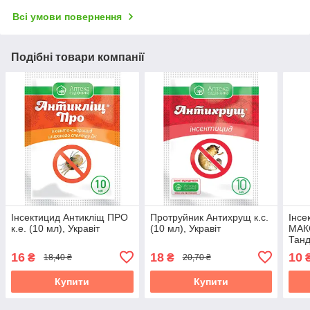
Всі умови повернення
Подібні товари компанії
Інсектицид Антикліщ ПРО
Протруйник Антихрущ к.с.
Інсе
к.е. (10 мл), Укравіт
(10 мл), Укравіт
МАКС
Танд
16
18
10
₴
₴
18,40 ₴
20,70 ₴
Купити
Купити