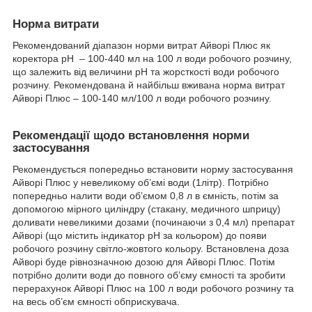
Норма витрати
Рекомендований діапазон норми витрат Айворі Плюс як
коректора рН – 100-440 мл на 100 л води робочого розчину,
що залежить від величини рН та жорсткості води робочого
розчину. Рекомендована й найбільш вживана норма витрат
Айворі Плюс – 100-140 мл/100 л води робочого розчину.
Рекомендації щодо встановлення норми
застосування
Рекомендується попередньо встановити норму застосування
Айворі Плюс у невеликому об’ємі води (1літр). Потрібно
попередньо налити води об’ємом 0,8 л в ємність, потім за
допомогою мірного циліндру (стакану, медичного шприцу)
доливати невеликими дозами (починаючи з 0,4 мл) препарат
Айворі (що містить індикатор рН за кольором) до появи
робочого розчину світло-жовтого кольору. Встановлена доза
Айворі буде рівнозначною дозою для Айворі Плюс. Потім
потрібно долити води до повного об’єму ємності та зробити
перерахунок Айворі Плюс на 100 л води робочого розчину та
на весь об’єм ємності обприскувача.