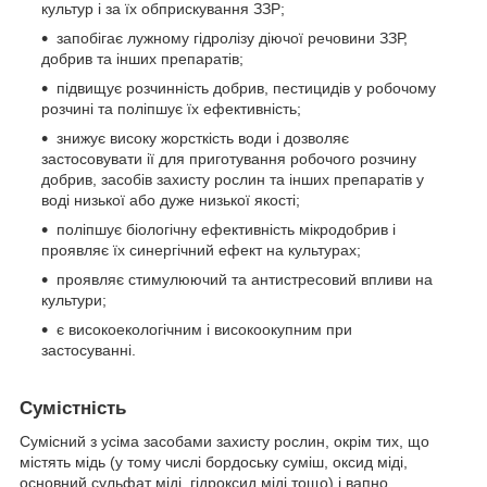
культур і за їх обприскування ЗЗР;
запобігає лужному гідролізу діючої речовини ЗЗР,
добрив та інших препаратів;
підвищує розчинність добрив, пестицидів у робочому
розчині та поліпшує їх ефективність;
знижує високу жорсткість води і дозволяє
застосовувати ії для приготування робочого розчину
добрив, засобів захисту рослин та інших препаратів у
воді низької або дуже низької якості;
поліпшує біологічну ефективність мікродобрив і
проявляє їх синергічний ефект на культурах;
проявляє стимулюючий та антистресовий впливи на
культури;
є високоекологічним і високоокупним при
застосуванні.
Сумістність
Сумісний з усіма засобами захисту рослин, окрім тих, що
містять мідь (у тому числі бордоську суміш, оксид міді,
основний сульфат міді, гідроксид міді тощо) і вапно.