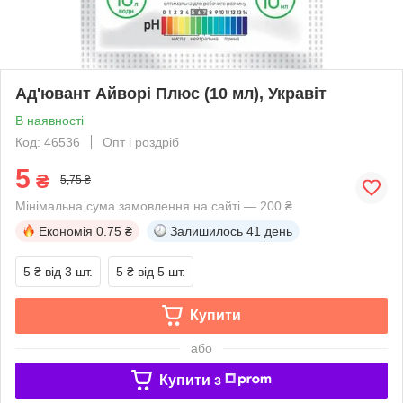
Ад'ювант Айворі Плюс (10 мл), Укравіт
В наявності
Код: 46536
Опт і роздріб
5
₴
5,75 ₴
Мінімальна сума замовлення на сайті — 200 ₴
Економія
0.75 ₴
Залишилось
41 день
5 ₴
від 3 шт.
5 ₴
від 5 шт.
Купити
або
Купити з