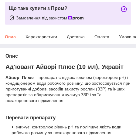
Що таке купити з Пром?
Замовлення під захистом
Опис
Характеристики
Доставка
Оплата
Умови п
Опис
Ад'ювант Айворі Плюс (10 мл), Укравіт
Айворі Плюс
– препарат є підкислювачем (коректором рН) і
кондиціонером води робочого розчину, що зостосовується при
приготуванні добрив, засобів захисту рослин (ЗЗР) та інших
препаратів за обприскування культур ЗЗР і за їх
позакореневого підживлення.
Переваги препарату
знижує, контролює рівень рН та поліпшує якість води
робочого розчину за позакореневого підживлення