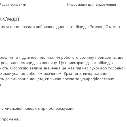
Характеристики
Інформація для замовлення
а Смарт
тосування разом з робочою рідиною гербіцидів Рамзес, Отаман.
ослин та підсилює прилипання робочого розчину препаратів, що
ечовин пестицидів в рослину. Це прискорює дію гербіцидів,
вність. Особливо велике значення це має під час сухої або холодної
я їх змочування робочим розчином. Крім того, використання
ість до змивання дощем, сильною росою та ультрафіолетових
в.
ю листкової поверхні при обприскуванні.
х променів.
.