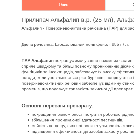
Опис
Прилипач Альфалип в.р. (25 мл), Альф
Альфалип - Поверхнево-активна речовина (ПАР) для зас
Діюча речовина: Етоксилований нонілфенол, 985 г / л.
ПАР Альфалип
покращує змочування наземних частин р
сприяє швидкому та більш повному проникненню діючих р
фунгіцидів та інсектицидів, забезпечує їх високу ефекти
погоди, коли уповільнюється ріст бур’янів і погіршуєтьс
поверхнево-активних речовин забезпечує відмінну стійк
променів, що подовжує тривалість захисної дії препараті
Основні переваги препарату:
покращення рівномірності покриття робочою рідино
збільшення проникаючої здатності пестицидів.
стійкість до дощу, сильної роси та ультрафіолетови
підвищення ефективності дії засобів захисту рослин