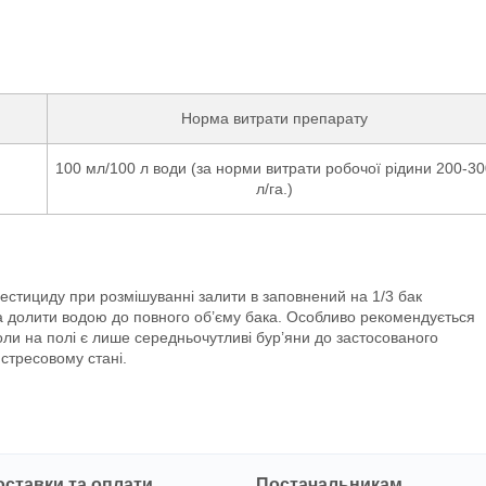
Норма витрати препарату
100 мл/100 л води (за норми витрати робочої рідини 200-3
л/га.)
пестициду при розмішуванні залити в заповнений на 1/3 бак
 долити водою до повного об’єму бака. Особливо рекомендується
оли на полі є лише середньочутливі бур’яни до застосованого
стресовому стані.
оставки та оплати
Постачальникам