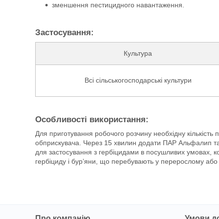
зменшення пестицидного навантаження.
Застосування:
Культура
Всі сільськогосподарські культури
Особливості використання:
Для приготування робочого розчину необхідну кількість 
обприскувача. Через 15 хвилин додати ПАР Альфалип та
для застосування з гербіцидами в посушливих умовах, к
гербіциду і бур’яни, що перебувають у перерослому або 
Про компанію
Умови д