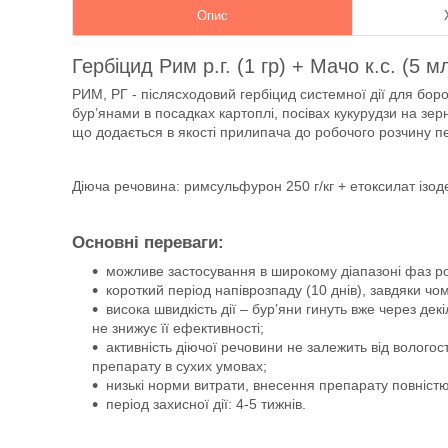
Опис
Гербіцид Рим р.г. (1 гр) + Мачо к.с. (5 
РИМ, РГ - післясходовий гербіцид системної дії для бор
бур’янами в посадках картоплі, посівах кукурудзи на зе
що додається в якості прилипача до робочого розчину пе
Діюча речовина: римсульфурон 250 г/кг + етоксилат ізод
Основні переваги:
можливе застосування в широкому діапазоні фаз розв
короткий період напіврозпаду (10 днів), завдяки чо
висока швидкість дії – бур’яни гинуть вже через де
не знижує її ефективності;
активність діючої речовини не залежить від вологост
препарату в сухих умовах;
низькі норми витрати, внесення препарату повніст
період захисної дії: 4-5 тижнів.