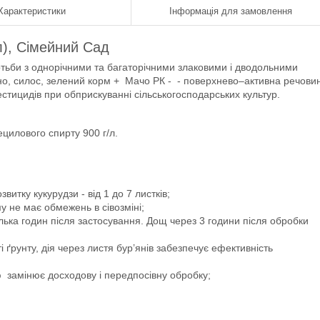
Характеристики
Інформація для замовлення
мл), Сімейний Сад
отьби з однорічними та багаторічними злаковими і дводольними
рно, силос, зелений корм + Мачо РК - - поверхнево–активна речови
стицидів при обприскуванні сільськогосподарських культур.
ецилового спирту 900 г/л.
итку кукурудзи - від 1 до 7 листків;
му не має обмежень в сівозміні;
кілька годин після застосування. Дощ через 3 години після обробки
і ґрунту, дія через листя бур’янів забезпечує ефективність
ю замінює досходову і передпосівну обробку;