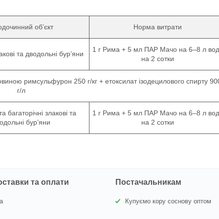
дочинний об’єкт
Норма витрати
1 г Рима + 5 мл ПАР Мачо на 6–8 л во
акові та дводольні бур’яни
на 2 сотки
овиною римсульфурон 250 г/кг + етоксилат ізодецилового спирту 90
г/л
та багаторічні злакові та
1 г Рима + 5 мл ПАР Мачо на 6–8 л во
одольні бур’яни
на 2 сотки
оставки та оплати
Постачальникам
а
Купуємо кору соснову оптом