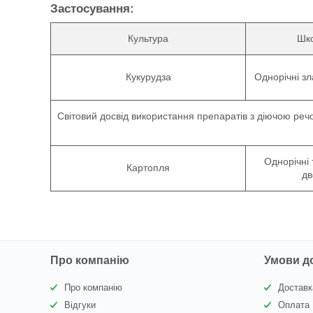
Застосування:
Культура
Шко
Кукурудза
Однорічні зл
Світовий досвід використання препаратів з діючою реч
Однорічні 
Картопля
дв
Про компанію
Умови д
Про компанію
Доставк
Відгуки
Оплата