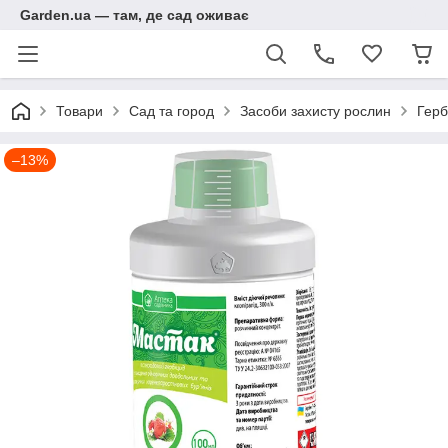
Garden.ua — там, де сад оживає
Товари
Сад та город
Засоби захисту рослин
Герб
–13%