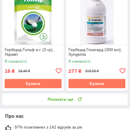
Гербіцид Гольф в.г. (3 гр),
Гербіцид Гезагард (300 мл),
Укравіт
Syngenta
В наявності
В наявності
16
277
₴
₴
18,40 ₴
318,55 ₴
Купити
Купити
Показати ще
Про нас
97% позитивних з 142 відгуків за рік