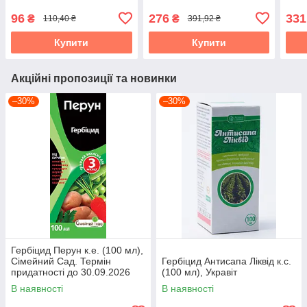
96
276
331
₴
₴
110,40 ₴
391,92 ₴
Купити
Купити
Акційні пропозиції та новинки
–30%
–30%
Гербіцид Перун к.е. (100 мл),
Сімейний Сад. Термін
Гербіцид Антисапа Ліквід к.с.
придатності до 30.09.2026
(100 мл), Укравіт
В наявності
В наявності