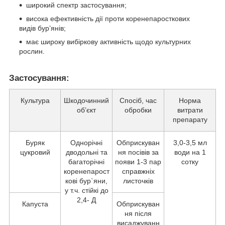
широкий спектр застосування;
висока ефективність дії проти коренепаросткових
видів бур’янів;
має широку вибіркову активність щодо культурних
рослин.
Застосування:
Культура
Шкодочинний
Спосіб, час
Норма
об’єкт
обробки
витрати
препарату
Буряк
Однорічні
Обприскуван
3,0-3,5 мл
цукровий
дводольні та
ня посівів за
води на 1
багаторічні
появи 1-3 пар
сотку
коренепарост
справжніх
кові бур`яни,
листочків
у т.ч. стійкі до
2,4- Д
Капуста
Обприскуван
ня після
висаджуванн