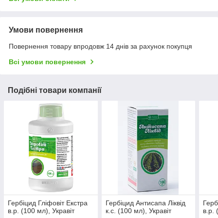
Умови повернення
Повернення товару впродовж 14 днів за рахунок покупця
Всі умови повернення
Подібні товари компанії
Гербіцид Гліфовіт Екстра
Гербіцид Антисапа Ліквід
Герб
в.р. (100 мл), Укравіт
к.с. (100 мл), Укравіт
в.р.