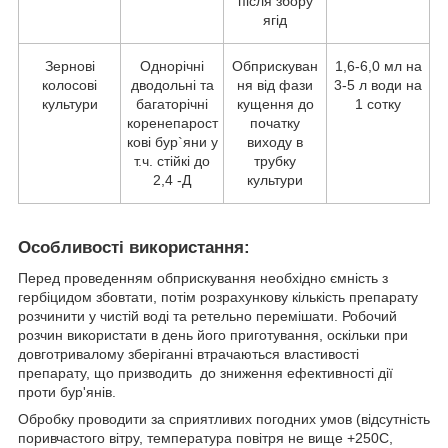
після збору
ягід
Зернові
Однорічні
Обприскуван
1,6-6,0 мл на
колосові
дводольні та
ня від фази
3-5 л води на
культури
багаторічні
кущення до
1 сотку
коренепарост
початку
кові бур`яни у
виходу в
т.ч. стійкі до
трубку
2,4 -Д
культури
Особливості використання:
Перед проведенням обприскування необхідно ємність з
гербіцидом збовтати, потім розрахункову кількість препарату
розчинити у чистій воді та ретельно перемішати. Робочий
розчин використати в день його приготування, оскільки при
довготривалому зберіганні втрачаються властивості
препарату, що призводить до зниження ефективності дії
проти бур'янів.
Обробку проводити за сприятливих погодних умов (відсутність
поривчастого вітру, температура повітря не вище +25
0
С,