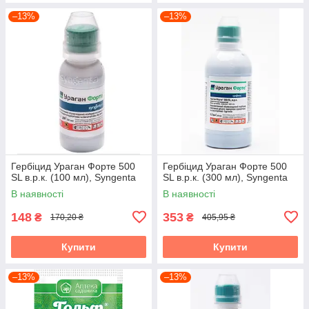
–13%
–13%
Гербіцид Ураган Форте 500
Гербіцид Ураган Форте 500
SL в.р.к. (100 мл), Syngenta
SL в.р.к. (300 мл), Syngenta
В наявності
В наявності
148
353
₴
₴
170,20 ₴
405,95 ₴
Купити
Купити
–13%
–13%