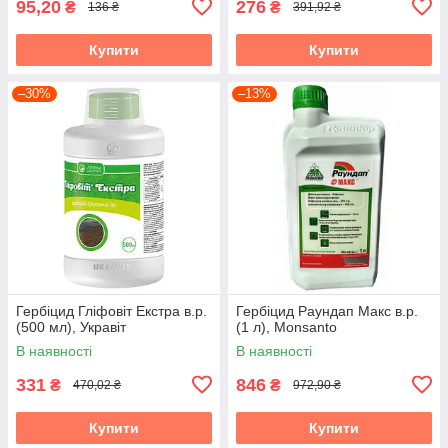
95,20
276
₴
₴
136 ₴
391,92 ₴
Купити
Купити
–30%
–13%
Гербіцид Гліфовіт Екстра в.р.
Гербіцид Раундап Макс в.р.
(500 мл), Укравіт
(1 л), Monsanto
В наявності
В наявності
331
846
₴
₴
470,02 ₴
972,90 ₴
Купити
Купити