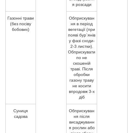
я розсади
Газонні трави
Обприскуван
(без посіву
ня в період
бобових)
вегетації (при
появі бур`янів
у фазі сходи-
2-3 листки).
Обприскувати
по не
скошеній
траві. Після
обробки
газону траву
не косити
впродовж 3-х
діб
Суниця
Обприскуван
садова
ня після
висаджуванн
я рослин або