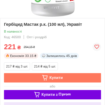
Гербіцид Мастак р.к. (100 мл), Укравіт
В наявності
Код: 46500
Опт і роздріб
221
₴
254,15 ₴
Економія
33.15 ₴
Залишилось
45 днів
217 ₴
від 3 шт.
214 ₴
від 5 шт.
Купити
або
Купити з