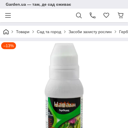
Garden.ua — там, де сад оживає
Товари
Сад та город
Засоби захисту рослин
Герб
–13%