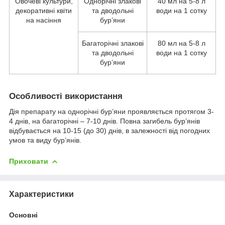
Овочеві культури,
Однорічні злакові
40 мл на 5-8 л
декоративні квіти
та дводольні
води на 1 сотку
на насіння
бур’яни
Багаторічні злакові
80 мл на 5-8 л
та дводольні
води на 1 сотку
бур’яни
Особливості використання
Дія препарату на однорічні бур’яни проявляється протягом 3-
4 днів, на багаторічні – 7-10 днів. Повна загибель бур’янів
відбувається на 10-15 (до 30) днів, в залежності від погодних
умов та виду бур’янів.
Приховати
Характеристики
Основні