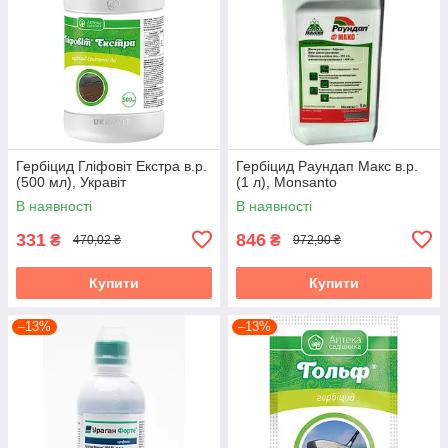
Гербіцид Гліфовіт Екстра в.р.
Гербіцид Раундап Макс в.р.
(500 мл), Укравіт
(1 л), Monsanto
В наявності
В наявності
331
846
₴
₴
470,02 ₴
972,90 ₴
Купити
Купити
–13%
–13%