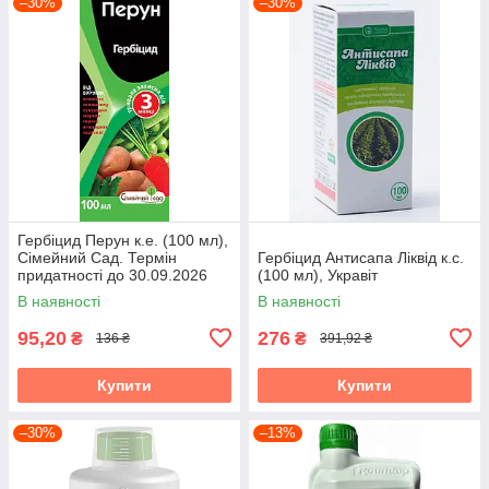
–30%
–30%
Гербіцид Перун к.е. (100 мл),
Сімейний Сад. Термін
Гербіцид Антисапа Ліквід к.с.
придатності до 30.09.2026
(100 мл), Укравіт
В наявності
В наявності
95,20
276
₴
₴
136 ₴
391,92 ₴
Купити
Купити
–30%
–13%