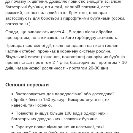
до початку їх цвітіння, дозволяє повністю знищити всі злісні
багаторічні бур’яни, в т.ч. такі, як пирій повзучий, осот
рожевий, в’юнок польовий та ін. Крім того, препарат
застосовують для боротьби з гідрофітними бур’янами (осоки,
рогоза та ін.)
Опади, що випадають через 4 – 5 годин після обробки
препаратом, не впливають на його гербіцидну активність.
Препарат системної дії, після попадання на листя і зелені
частини стебел, проникає в кореневу систему рослин.
Візуальний ефект (в’янення, пожовтіння) однорічних бур'янів
проявляється протягом 2-4 днів, багаторічних - протягом 7-10
днів, чагарникової рослинності - протягом 20-30 днів.
Основні переваги
Застосовується для передпосівної або досходової
обробок більше 150 культур. Використовується, як
навесні, так і осінню.
Повністю знищує більше 100 видів однорічних і
багаторічних дводольних і злакових бур'янів.
Гарантує повне відмирання як наземної, так і
кореневої частини бур'янів; є ідеальним партнером для