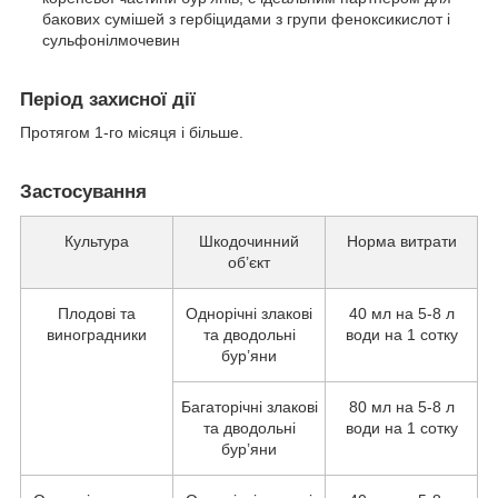
бакових сумішей з гербіцидами з групи феноксикислот і
сульфонілмочевин
Період захисної дії
Протягом 1-го місяця і більше.
Застосування
Культура
Шкодочинний
Норма витрати
об’єкт
Плодові та
Однорічні злакові
40 мл на 5-8 л
виноградники
та дводольні
води на 1 сотку
бур’яни
Багаторічні злакові
80 мл на 5-8 л
та дводольні
води на 1 сотку
бур’яни