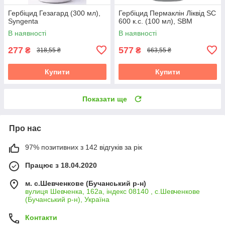
Гербіцид Гезагард (300 мл),
Гербіцид Пермаклін Ліквід SC
Syngenta
600 к.с. (100 мл), SBM
В наявності
В наявності
277
577
₴
₴
318,55 ₴
663,55 ₴
Купити
Купити
Показати ще
Про нас
97% позитивних з 142 відгуків за рік
Працює з 18.04.2020
м. с.Шевченкове (Бучанський р-н)
вулиця Шевченка, 162а, індекс 08140 , с.Шевченкове
(Бучанський р-н), Україна
Контакти