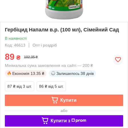
Гербіцид Напалм в.р. (100 мл), Сімейний Сад
В наявності
Код: 46613
Опт і роздріб
89
₴
102,35 ₴
Мінімальна сума замовлення на сайті — 200 ₴
Економія
13.35 ₴
Залишилось
38 днів
87 ₴
від 3 шт.
86 ₴
від 5 шт.
Купити
або
Купити з