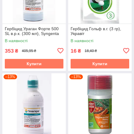
Гербіцид Ураган Форте 500
Гербіцид Гольф в.г. (3 гр),
SL в.р.к. (300 мл), Syngenta
Укравіт
В наявності
В наявності
353
16
₴
₴
405,95 ₴
18,40 ₴
Купити
Купити
–13%
–13%