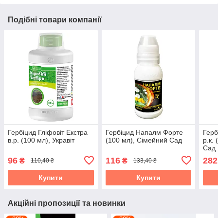
Подібні товари компанії
Гербіцид Гліфовіт Екстра
Гербіцид Напалм Форте
Герб
в.р. (100 мл), Укравіт
(100 мл), Сімейний Сад
р.к.
Сад
96
116
282
₴
₴
110,40 ₴
133,40 ₴
Купити
Купити
Акційні пропозиції та новинки