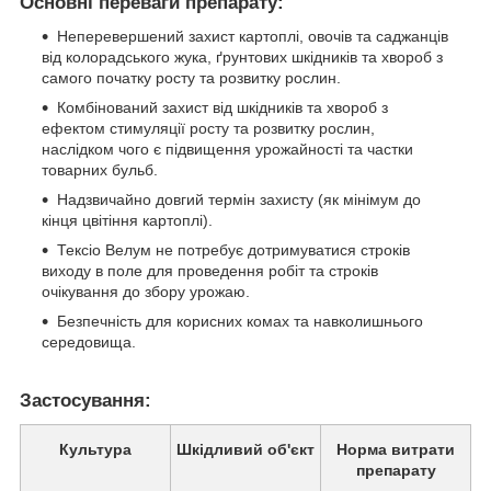
Основні переваги препарату:
Неперевершений захист картоплі, овочів та саджанців
від колорадського жука, ґрунтових шкідників та хвороб з
самого початку росту та розвитку рослин.
Комбінований захист від шкідників та хвороб з
ефектом стимуляції росту та розвитку рослин,
наслідком чого є підвищення урожайності та частки
товарних бульб.
Надзвичайно довгий термін захисту (як мінімум до
кінця цвітіння картоплі).
Тексіо Велум не потребує дотримуватися строків
виходу в поле для проведення робіт та строків
очікування до збору урожаю.
Безпечність для корисних комах та навколишнього
середовища.
Застосування:
Культура
Шкідливий об'єкт
Норма витрати
препарату