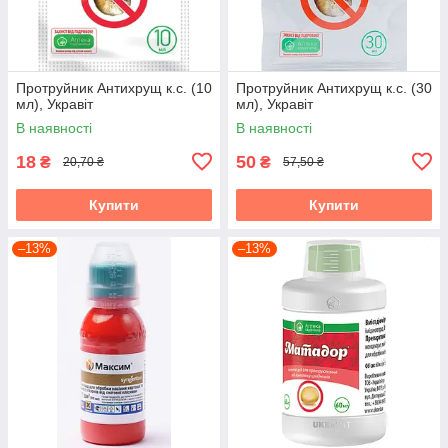
Протруйник Антихрущ к.с. (10
Протруйник Антихрущ к.с. (30
мл), Укравіт
мл), Укравіт
В наявності
В наявності
18
50
₴
₴
20,70 ₴
57,50 ₴
Купити
Купити
–13%
–13%