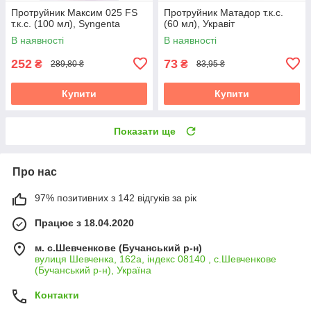
Протруйник Максим 025 FS
Протруйник Матадор т.к.с.
т.к.с. (100 мл), Syngenta
(60 мл), Укравіт
В наявності
В наявності
252
73
₴
₴
289,80 ₴
83,95 ₴
Купити
Купити
Показати ще
Про нас
97% позитивних з 142 відгуків за рік
Працює з 18.04.2020
м. с.Шевченкове (Бучанський р-н)
вулиця Шевченка, 162а, індекс 08140 , с.Шевченкове
(Бучанський р-н), Україна
Контакти