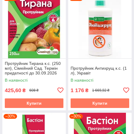
Протруйник Тирана к.с. (250
мл), Сімейний Сад. Термін
Протруйник Антихрущ к.с. (1
придатності до 30.09.2026
л), Укравіт
В наявності
В наявності
425,60
1 176
₴
₴
608 ₴
1 669,92 ₴
Купити
Купити
–30%
–30%