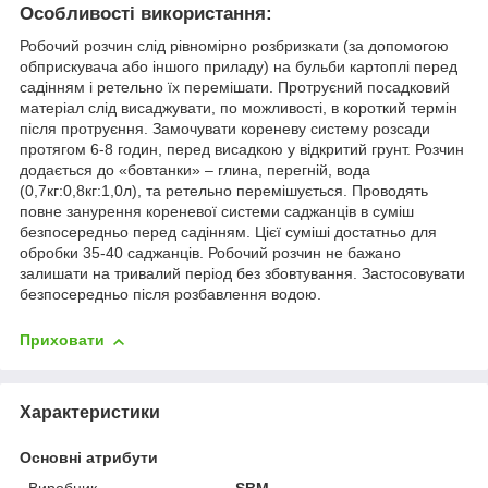
Особливості використання
:
Робочий розчин слід рівномірно розбризкати (за допомогою
обприскувача або іншого приладу) на бульби картоплі перед
садінням і ретельно їх перемішати. Протруєний посадковий
матеріал слід висаджувати, по можливості, в короткий термін
після протруєння. Замочувати кореневу систему розсади
протягом 6-8 годин, перед висадкою у відкритий грунт. Розчин
додається до «бовтанки» – глина, перегній, вода
(0,7кг:0,8кг:1,0л), та ретельно перемішується. Проводять
повне занурення кореневої системи саджанців в суміш
безпосередньо перед садінням. Цієї суміші достатньо для
обробки 35-40 саджанців. Робочий розчин не бажано
залишати на тривалий період без збовтування. Застосовувати
безпосередньо після розбавлення водою.
Приховати
Характеристики
Основні атрибути
Виробник
SBM