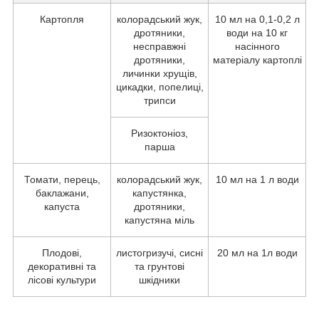
Картопля
колорадський жук,
10 мл на 0,1-0,2 л
дротяники,
води на 10 кг
несправжні
насінного
дротяники,
матеріалу картоплі
личинки хрущів,
цикадки, попелиці,
трипси
Ризоктоніоз,
парша
Томати, перець,
колорадський жук,
10 мл на 1 л води
баклажани,
капустянка,
капуста
дротяники,
капустяна міль
Плодові,
листогризучі, сисні
20 мл на 1л води
декоративні та
та грунтові
лісові культури
шкідники