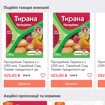
Подібні товари компанії
Протруйник Тирана к.с.
Протруйник Тирана к.с.
Прот
(250 мл), Сімейний Сад.
(250 мл), Сімейний Сад.
(100
Термін придатності до
Термін придатності до
30.09.2026
30.09.2026
425,60
425,60
262
₴
₴
608 ₴
608 ₴
Купити
Купити
Акційні пропозиції та новинки
–30%
–30%