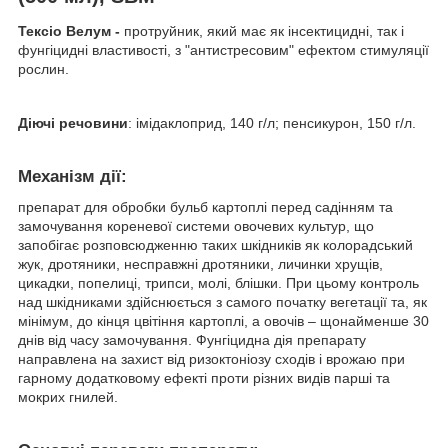
Тексіо Велум
-
протруйник, який має як інсектицидні, так і
фунгіцидні властивості, з "антистресовим" ефектом стимуляції
рослин.
Діючі речовини
: імідаклоприд, 140 г/л; пенсикурон, 150 г/л.
Механізм дії:
препарат для обробки бульб картоплі перед садінням та
замочування кореневої системи овочевих культур, що
запобігає розповсюдженню таких шкідників як колорадський
жук, дротяники, несправжні дротяники, личинки хрущів,
цикадки, попелиці, трипси, молі, блішки. При цьому контроль
над шкідниками здійснюється з самого початку вегетації та, як
мінімум, до кінця цвітіння картоплі, а овочів – щонайменше 30
днів від часу замочування. Фунгіцидна дія препарату
направлена на захист від ризоктоніозу сходів і врожаю при
гарному додатковому ефекті проти різних видів парші та
мокрих гнилей.