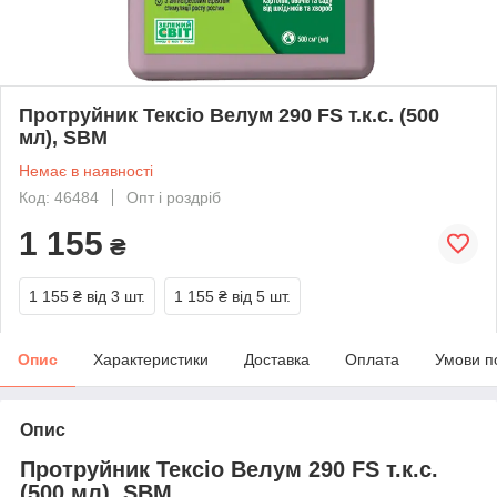
Протруйник Тексіо Велум 290 FS т.к.с. (500
мл), SBM
Немає в наявності
Код: 46484
Опт і роздріб
1 155
₴
1 155 ₴
від 3 шт.
1 155 ₴
від 5 шт.
Опис
Характеристики
Доставка
Оплата
Умови п
Опис
Протруйник Тексіо Велум 290 FS т.к.с.
(500 мл), SBM