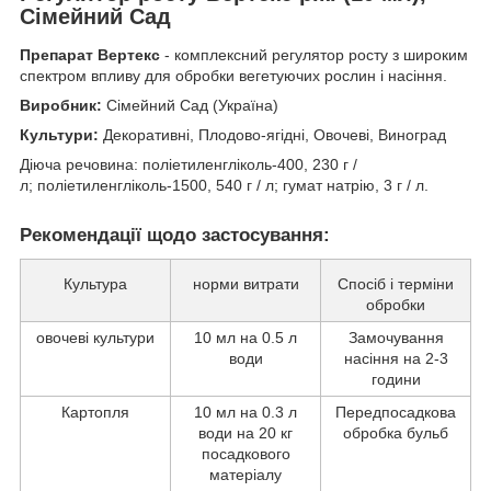
Сімейний Сад
Препарат Вертекс
- комплексний регулятор росту з широким
спектром впливу для обробки вегетуючих рослин і насіння.
Виробник:
Сімейний Сад (Україна)
Культури:
Декоративні, Плодово-ягідні, Овочеві, Виноград
Діюча речовина: поліетиленгліколь-400, 230 г /
л; поліетиленгліколь-1500, 540 г / л; гумат натрію, 3 г / л.
Рекомендації щодо застосування:
Культура
норми витрати
Спосіб і терміни
обробки
овочеві культури
10 мл на 0.5 л
Замочування
води
насіння на 2-3
години
Картопля
10 мл на 0.3 л
Передпосадкова
води на 20 кг
обробка бульб
посадкового
матеріалу