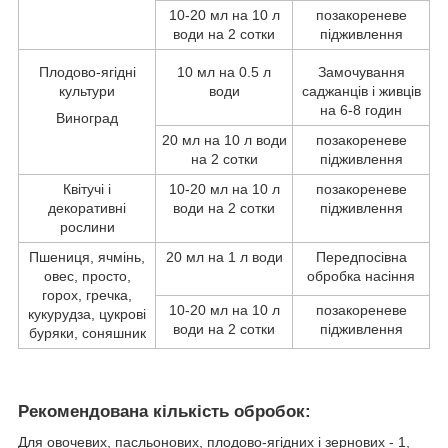
10-20 мл на 10 л
позакореневе
води на 2 сотки
підживлення
Плодово-ягідні
10 мл на 0.5 л
Замочування
культури
води
саджанців і живців
на 6-8 годин
Виноград
20 мл на 10 л води
позакореневе
на 2 сотки
підживлення
Квітучі і
10-20 мл на 10 л
позакореневе
декоративні
води на 2 сотки
підживлення
рослини
Пшениця, ячмінь,
20 мл на 1 л води
Передпосівна
овес, просто,
обробка насіння
горох, гречка,
10-20 мл на 10 л
позакореневе
кукурудза, цукрові
води на 2 сотки
підживлення
буряки, соняшник
Рекомендована кількість обробок:
Для овочевих, пасльонових, плодово-ягідних і зернових - 1,