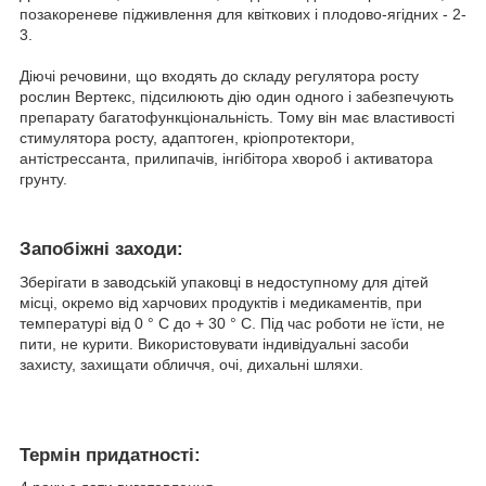
позакореневе підживлення для квіткових і плодово-ягідних - 2-
3.
Діючі речовини, що входять до складу регулятора росту
рослин Вертекс, підсилюють дію один одного і забезпечують
препарату багатофункціональність. Тому він має властивості
стимулятора росту, адаптоген, кріопротектори,
антістрессанта, прилипачів, інгібітора хвороб і активатора
грунту.
Запобіжні заходи:
Зберігати в заводській упаковці в недоступному для дітей
місці, окремо від харчових продуктів і медикаментів, при
температурі від 0 ° С до + 30 ° С. Під час роботи не їсти, не
пити, не курити. Використовувати індивідуальні засоби
захисту, захищати обличчя, очі, дихальні шляхи.
Термін придатності: