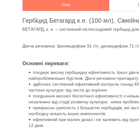
Опис
Гербіцид Бетагард к.е. (100 мл), Сімей
БЕТАГАРД, к. е. – системний післясходовий гербіцид для з
Діюча речовина: фенмедифам 91 г/л, десмедифам 71 г/л
Основні переваги:
поєднує високу гербіцидну ефективність трьох діюч
найпроблемніших бур'янів. Діючі речовини препарату 
здійснює системний ефективний контроль понад 40 
частини культури, від листа до коріння.
поєднання високої біологічної ефективності з низ
незалежно від стадії розвитку культури; нема проблем 
прекрасна сумісність з більшістю гербіцидів, які з
необхідну кількість інших компонентів.
ефективний при малих дозах і не залежить від грунт
12 днів.