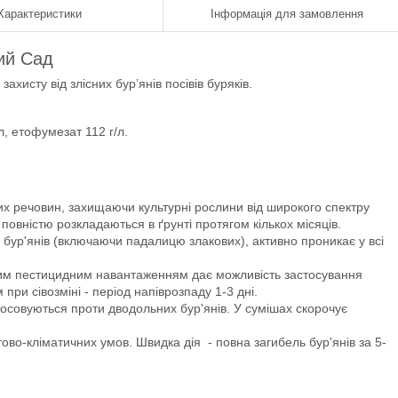
Характеристики
Інформація для замовлення
ний Сад
ахисту від злісних бур’янів посівів буряків.
, етофумезат 112 г/л.
их речовин, захищаючи культурні рослини від широкого спектру
повністю розкладаються в ґрунті протягом кількох місяців.
бур'янів (включаючи падалицю злакових), активно проникає у всі
ьким пестицидним навантаженням дає можливість застосування
при сівозміні - період напіврозпаду 1-3 дні.
астосовуються проти дводольних бур'янів. У сумішах скорочує
ово-кліматичних умов. Швидка дія - повна загибель бур'янів за 5-