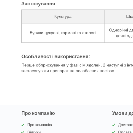
Застосування:
Культура
Шко
Однорічні дв
Буряки цукрові, кормові та столові
деякі од
Особливості використання:
Перше обприскування у фазі сім’ядолей, 2 наступні з ін
застосовувати препарат на ослаблених посівах.
Про компанію
Умови д
Про компанію
Доставк
Відгуки
Оплата