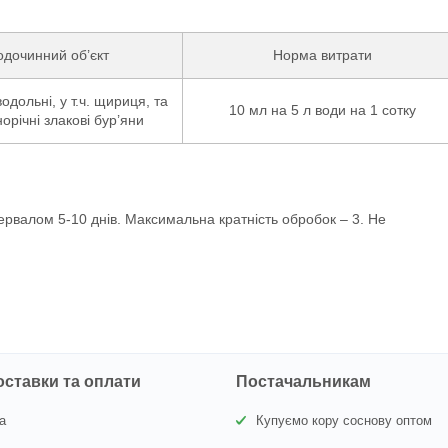
дочинний об’єкт
Норма витрати
одольні, у т.ч. щириця, та
10 мл на 5 л води на 1 сотку
норічні злакові бур’яни
тервалом 5-10 днів. Максимальна кратність обробок – 3. Не
оставки та оплати
Постачальникам
а
Купуємо кору соснову оптом