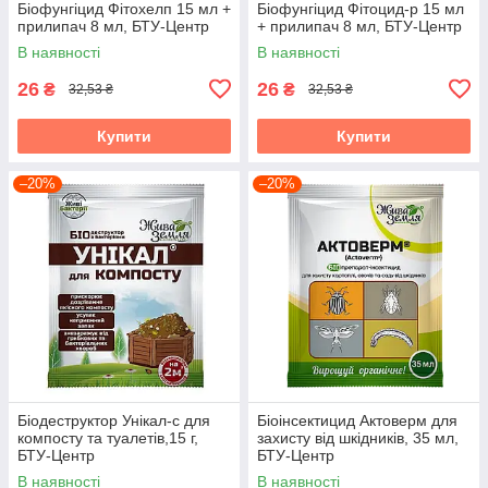
Біофунгіцид Фітохелп 15 мл +
Біофунгіцид Фітоцид-р 15 мл
прилипач 8 мл, БТУ-Центр
+ прилипач 8 мл, БТУ-Центр
В наявності
В наявності
26
26
₴
₴
32,53 ₴
32,53 ₴
Купити
Купити
–20%
–20%
Біодеструктор Унікал-с для
Біоінсектицид Актоверм для
компосту та туалетів,15 г,
захисту від шкідників, 35 мл,
БТУ-Центр
БТУ-Центр
В наявності
В наявності