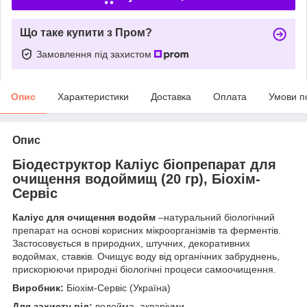
Що таке купити з Пром?
Замовлення під захистом
Опис
Характеристики
Доставка
Оплата
Умови п
Опис
Біодеструктор Каліус біопрепарат для
очищення водоймищ (20 гр), Біохім-
Сервіс
Каліус для очищення водойм
–натуральний біологічний
препарат на основі корисних мікроорганізмів та ферментів.
Застосовується в природних, штучних, декоративних
водоймах, ставків. Очищує воду від органічних забруднень,
прискорюючи природні біологічні процеси самоочищення.
Виробник:
Біохім-Сервіс (Україна)
Для захисту від:
водойма, акваріуми