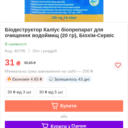
Біодеструктор Каліус біопрепарат для
очищення водоймищ (20 гр), Біохім-Сервіс
В наявності
Код: 46795
Опт і роздріб
31
₴
35,65 ₴
Мінімальна сума замовлення на сайті — 200 ₴
Економія
4.65 ₴
Залишилось
43 дні
30 ₴
від 3 шт.
30 ₴
від 5 шт.
Купити
або
Купити з