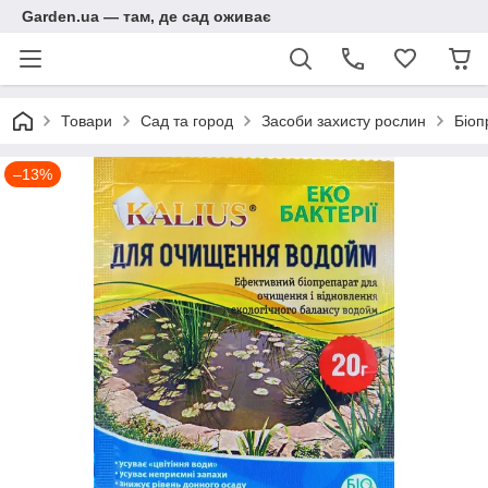
Garden.ua — там, де сад оживає
Товари
Сад та город
Засоби захисту рослин
Біоп
–13%