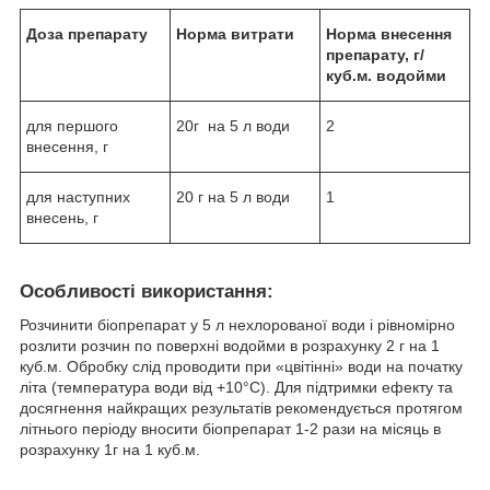
Доза препарату
Норма витрати
Норма внесення
препарату, г/
куб.м. водойми
для першого
20г на 5 л води
2
внесення, г
для наступних
20 г на 5 л води
1
внесень, г
Особливості використання:
Розчинити біопрепарат у 5 л нехлорованої води і рівномірно
розлити розчин по поверхні водойми в розрахунку 2 г на 1
куб.м. Обробку слід проводити при «цвітінні» води на початку
літа (температура води від +10°С). Для підтримки ефекту та
досягнення найкращих результатів рекомендується протягом
літнього періоду вносити біопрепарат 1-2 рази на місяць в
розрахунку 1г на 1 куб.м.