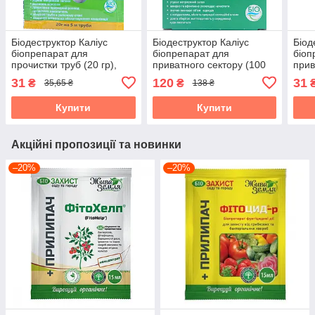
Біодеструктор Каліус
Біодеструктор Каліус
Біод
біопрепарат для
біопрепарат для
біоп
прочистки труб (20 гр),
приватного сектору (100
прив
Біохім-Сервіс
гр), Біохім-Сервіс
гр),
31
120
31
₴
₴
35,65 ₴
138 ₴
Купити
Купити
Акційні пропозиції та новинки
–20%
–20%