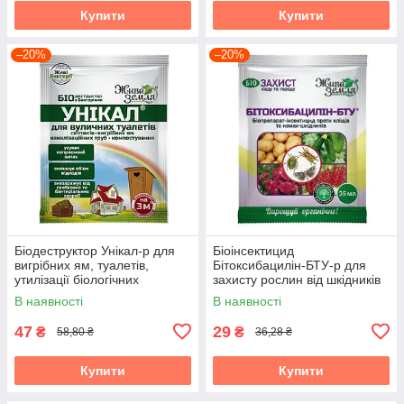
Купити
Купити
–20%
–20%
Біодеструктор Унікал-р для
Біоінсектицид
вигрібних ям, туалетів,
Бітоксибацилін-БТУ-р для
утилізації біологічних
захисту рослин від шкідників
відходів, 35 мл, БТУ-Центр
(жуків, кліщів), 35 мл, БТУ-
В наявності
В наявності
Центр
47
29
₴
₴
58,80 ₴
36,28 ₴
Купити
Купити