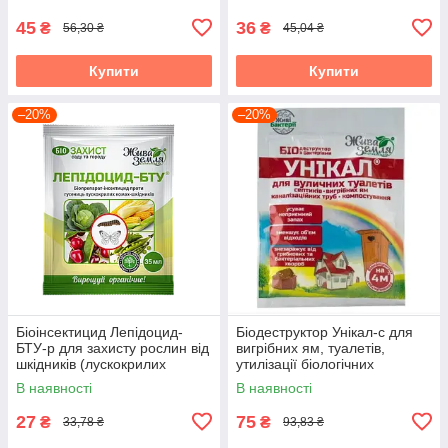
45
36
₴
₴
56,30 ₴
45,04 ₴
Купити
Купити
–20%
–20%
Біоінсектицид Лепідоцид-
Біодеструктор Унікал-с для
БТУ-р для захисту рослин від
вигрібних ям, туалетів,
шкідників (лускокрилих
утилізації біологічних
комах), 35 мл, БТУ-Центр
відходів, 30 г, БТУ-Центр
В наявності
В наявності
27
75
₴
₴
33,78 ₴
93,83 ₴