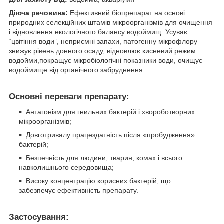
Діюча речовина:
Ефективний біопрепарат на основі
природних селекційних штамів мікроорганізмів для очищення
і відновлення екологічного балансу водоймищ. Усуває
“цвітіння води”, неприємні запахи, патогенну мікрофлору
знижує рівень донного осаду, відновлює кисневий режим
водойми,покращує мікробіологічні показники води, очищує
водоймище від органічного забруднення
Основні переваги препарату:
Антагонізм для гнильних бактерій і хвороботворних
мікроорганізмів;
Довготривалу працездатність після «пробудження»
бактерій;
Безпечність для людини, тварин, комах і всього
навколишнього середовища;
Високу концентрацію корисних бактерій, що
забезпечує ефективність препарату.
Застосування: