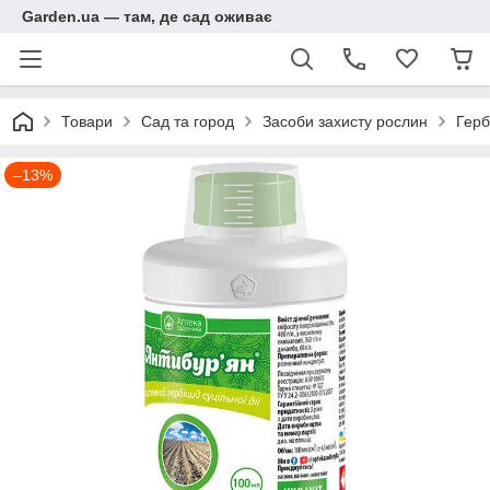
Garden.ua — там, де сад оживає
Товари
Сад та город
Засоби захисту рослин
Герб
–13%