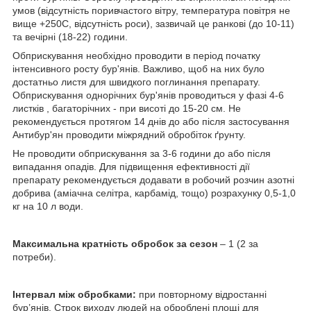
умов (відсутність поривчастого вітру, температура повітря не
вище +25
0
С, відсутність роси), зазвичай це ранкові (до 10-11)
та вечірні (18-22) години.
Обприскування необхідно проводити в період початку
інтенсивного росту бур'янів. Важливо, щоб на них було
достатньо листя для швидкого поглинання препарату.
Обприскування однорічних бур'янів проводиться у фазі 4-6
листків , багаторічних - при висоті до 15-20 см. Не
рекомендується протягом 14 днів до або після застосування
Антибур'ян проводити міжрядний обробіток ґрунту.
Не проводити обприскування за 3-6 години до або після
випадання опадів. Для підвищення ефективності дії
препарату рекомендується додавати в робочий розчин азотні
добрива (аміачна селітра, карбамід, тощо) розрахунку 0,5-1,0
кг на 10 л води.
Максимальна кратність обробок за сезон
– 1 (2 за
потреби).
Інтервал між обробками:
при повторному відростанні
бур’янів. Строк виходу людей на оброблені площі для