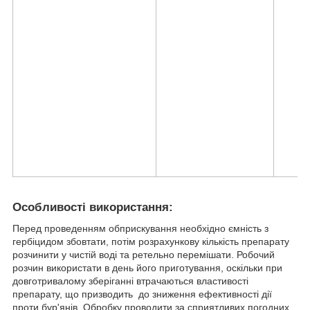
Особливості використання:
Перед проведенням обприскування необхідно ємність з
гербіцидом збовтати, потім розрахункову кількість препарату
розчинити у чистій воді та ретельно перемішати. Робочий
розчин використати в день його приготування, оскільки при
довготривалому зберіганні втрачаються властивості
препарату, що призводить до зниження ефективності дії
проти бур'янів. Обробку проводити за сприятливих погодних