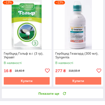
–13%
–13%
Гербіцид Гольф в.г. (3 гр),
Гербіцид Гезагард (300 мл),
Укравіт
Syngenta
В наявності
В наявності
16
277
₴
₴
18,40 ₴
318,55 ₴
Купити
Купити
Показати ще