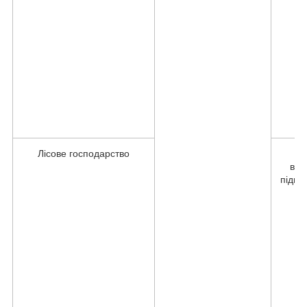
Лісове господарство
вег
підгот