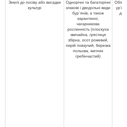
Землі до посіву або висадки
Однорічні та багаторічні
Обпри
культур
злакові і дводольні види
ур’яні
бур`янів, а також
до 
карантинні,
чагарникова
рослинність (плоскуха
звичайна, грястиця
збірна, осот рожевий,
пирій повзучий, березка
польова, житняк
гребінчастий)