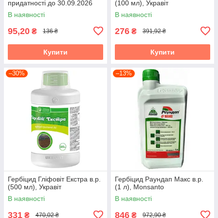
придатності до 30.09.2026
(100 мл), Укравіт
В наявності
В наявності
95,20
276
₴
₴
136 ₴
391,92 ₴
Купити
Купити
–30%
–13%
Гербіцид Гліфовіт Екстра в.р.
Гербіцид Раундап Макс в.р.
(500 мл), Укравіт
(1 л), Monsanto
В наявності
В наявності
331
846
₴
₴
470,02 ₴
972,90 ₴