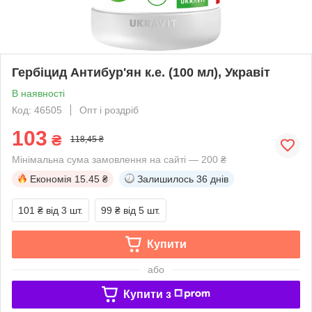
Гербіцид Антибур'ян к.е. (100 мл), Укравіт
В наявності
Код: 46505
Опт і роздріб
103
₴
118,45 ₴
Мінімальна сума замовлення на сайті — 200 ₴
Економія
15.45 ₴
Залишилось
36 днів
101 ₴
від 3 шт.
99 ₴
від 5 шт.
Купити
або
Купити з