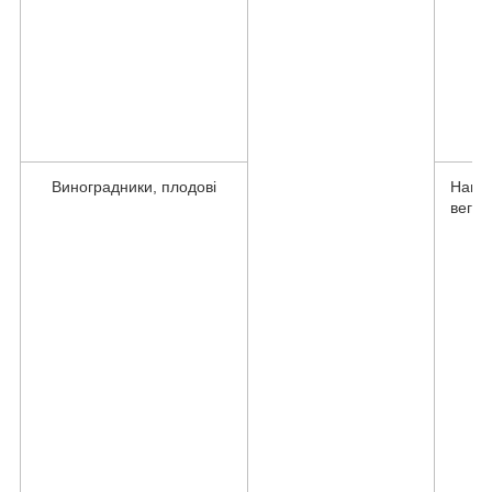
Виноградники, плодові
Напра
вегет