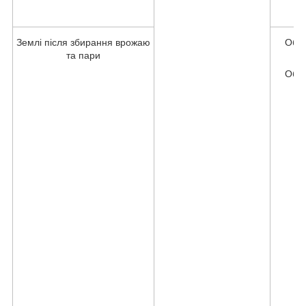
Землі після збирання врожаю
Обпр
та пари
Обпр