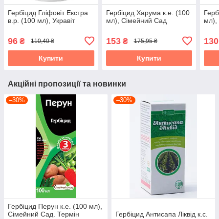
Гербіцид Гліфовіт Екстра
Гербіцид Харума к.е. (100
Герб
в.р. (100 мл), Укравіт
мл), Сімейний Сад
мл),
96
153
130
₴
₴
110,40 ₴
175,95 ₴
Купити
Купити
Акційні пропозиції та новинки
–30%
–30%
Гербіцид Перун к.е. (100 мл),
Сімейний Сад. Термін
Гербіцид Антисапа Ліквід к.с.