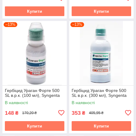
Купити
Купити
–13%
–13%
Гербіцид Ураган Форте 500
Гербіцид Ураган Форте 500
SL в.р.к. (100 мл), Syngenta
SL в.р.к. (300 мл), Syngenta
В наявності
В наявності
148
353
₴
₴
170,20 ₴
405,95 ₴
Купити
Купити