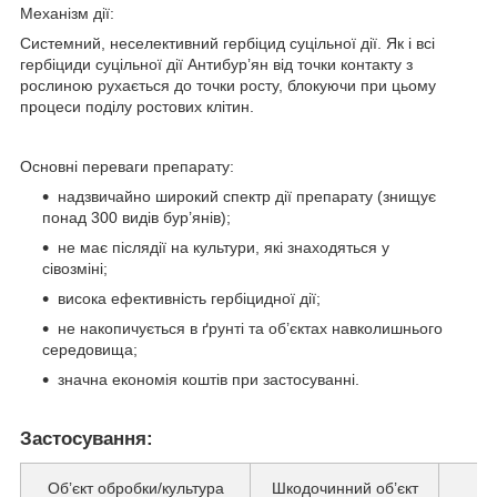
Механізм дії:
Системний, неселективний гербіцид суцільної дії. Як і всі
гербіциди суцільної дії Антибур’ян від точки контакту з
рослиною рухається до точки росту, блокуючи при цьому
процеси поділу ростових клітин.
Основні переваги препарату:
надзвичайно широкий спектр дії препарату (знищує
понад 300 видів бур’янів);
не має післядії на культури, які знаходяться у
сівозміні;
висока ефективність гербіцидної дії;
не накопичується в ґрунті та об’єктах навколишнього
середовища;
значна економія коштів при застосуванні.
Застосування:
Об’єкт обробки/культура
Шкодочинний об’єкт
С