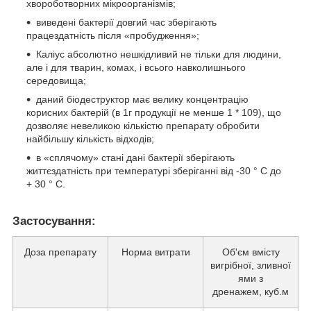
хвороботворних мікроорганізмів;
виведені бактерії довгий час зберігають
працездатність після «пробудження»;
Каліус абсолютно нешкідливий не тільки для людини,
але і для тварин, комах, і всього навколишнього
середовища;
даний біодеструктор має велику концентрацію
корисних бактерій (в 1г продукції не менше 1 * 109), що
дозволяє невеликою кількістю препарату обробити
найбільшу кількість відходів;
в «сплячому» стані дані бактерії зберігають
життєздатність при температурі зберіганні від -30 ° С до
+ 30 ° С.
Застосування:
Доза препарату
Норма витрати
Об'єм вмісту
вигрібної, зливної
ями з
дренажем, куб.м