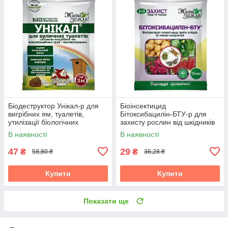
Біодеструктор Унікал-р для
Біоінсектицид
вигрібних ям, туалетів,
Бітоксибацилін-БТУ-р для
утилізації біологічних
захисту рослин від шкідників
відходів, 35 мл, БТУ-Центр
(жуків, кліщів), 35 мл, БТУ-
В наявності
В наявності
Центр
47
29
₴
₴
58,80 ₴
36,28 ₴
Купити
Купити
Показати ще