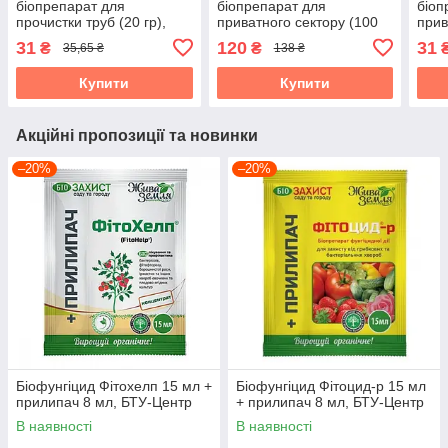
біопрепарат для
біопрепарат для
біоп
прочистки труб (20 гр),
приватного сектору (100
прив
Біохім-Сервіс
гр), Біохім-Сервіс
гр),
31
120
31
₴
₴
35,65 ₴
138 ₴
Купити
Купити
Акційні пропозиції та новинки
–20%
–20%
Біофунгіцид Фітохелп 15 мл +
Біофунгіцид Фітоцид-р 15 мл
прилипач 8 мл, БТУ-Центр
+ прилипач 8 мл, БТУ-Центр
В наявності
В наявності