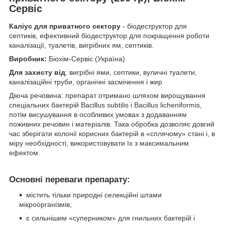
Сервіс
Каліус для приватного сектору
- біодеструктор для
септиків, ефективний біодеструктор для покращення роботи
каналізації, туалетів, вигрібних ям, септиків.
Виробник:
Біохім-Сервіс (Україна)
Для захисту від
: вигрібні ями, септики, вуличні туалети,
каналізаційні труби, органічні засмічення і жир
Діюча речовина: препарат отримано шляхом вирощування
спеціальних бактерій Bacillus subtilis і Bacillus licheniformis,
потім висушування в особливих умовах з додаванням
поживних речовин і матеріалів. Така обробка дозволяє довгий
час зберігати колонії корисних бактерій в «сплячому» стані і, в
міру необхідності, використовувати їх з максимальним
ефектом.
Основні переваги препарату:
містить тільки природні селекційні штами
мікроорганізмів;
є сильнішим «суперником» для гнильних бактерій і