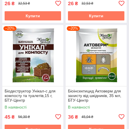
26
26
₴
₴
32,53 ₴
32,53 ₴
Купити
Купити
–20%
–20%
Біодеструктор Унікал-с для
Біоінсектицид Актоверм для
компосту та туалетів,15 г,
захисту від шкідників, 35 мл,
БТУ-Центр
БТУ-Центр
В наявності
В наявності
45
36
₴
₴
56,30 ₴
45,04 ₴