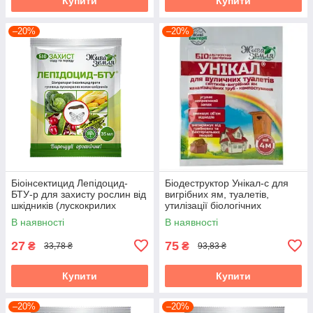
Купити
Купити
–20%
–20%
Біоінсектицид Лепідоцид-
Біодеструктор Унікал-с для
БТУ-р для захисту рослин від
вигрібних ям, туалетів,
шкідників (лускокрилих
утилізації біологічних
комах), 35 мл, БТУ-Центр
відходів, 30 г, БТУ-Центр
В наявності
В наявності
27
75
₴
₴
33,78 ₴
93,83 ₴
Купити
Купити
–20%
–20%