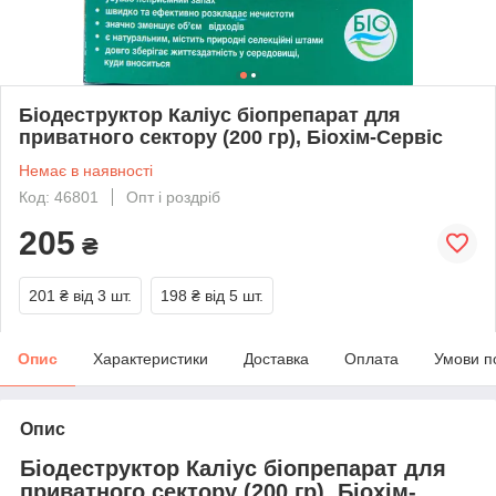
Біодеструктор Каліус біопрепарат для
приватного сектору (200 гр), Біохім-Сервіс
Немає в наявності
Код: 46801
Опт і роздріб
205
₴
201 ₴
від 3 шт.
198 ₴
від 5 шт.
Опис
Характеристики
Доставка
Оплата
Умови п
Опис
Біодеструктор Каліус біопрепарат для
приватного сектору (200 гр), Біохім-