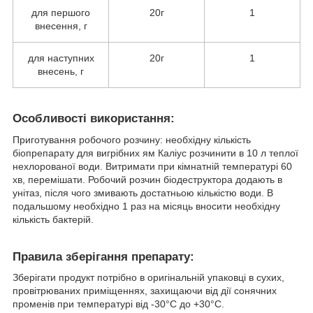
для першого
20г
1
внесення, г
для наступних
20г
1
внесень, г
Особливості використання:
Приготування робочого розчину: необхідну кількість
біопрепарату для вигрібних ям Каліус розчинити в 10 л теплої
нехлорованої води. Витримати при кімнатній температурі 60
хв, перемішати. Робочий розчин біодеструктора додають в
унітаз, після чого змивають достатньою кількістю води. В
подальшому необхідно 1 раз на місяць вносити необхідну
кількість бактерій.
Правила зберігання препарату:
Зберігати продукт потрібно в оригінальній упаковці в сухих,
провітрюваних приміщеннях, захищаючи від дії сонячних
променів при температурі від -30°С до +30°С.